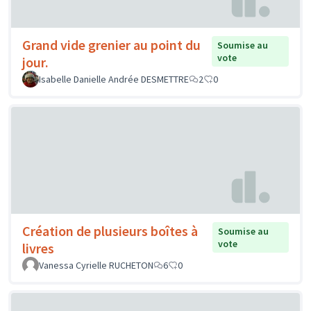
Grand vide grenier au point du
Soumise au
vote
jour.
Isabelle Danielle Andrée DESMETTRE
2
0
Création de plusieurs boîtes à
Soumise au
vote
livres
Vanessa Cyrielle RUCHETON
6
0