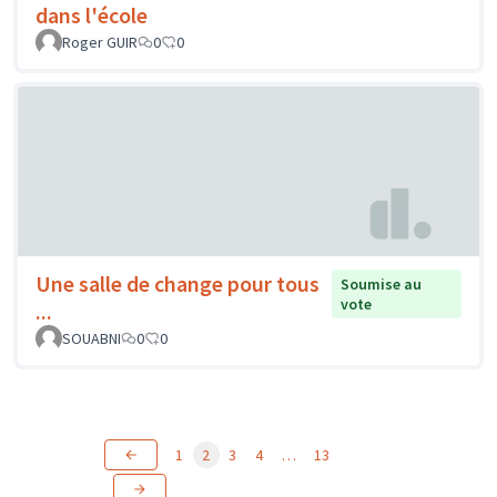
dans l'école
Roger GUIR
0
0
Une salle de change pour tous
Soumise au
vote
...
SOUABNI
0
0
1
2
3
4
…
13