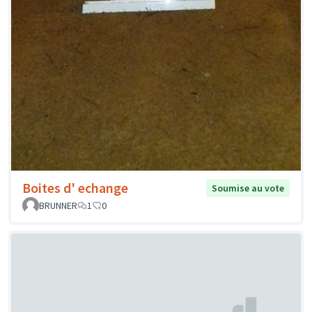
Boites d' echange
Soumise au vote
BRUNNER
1
0