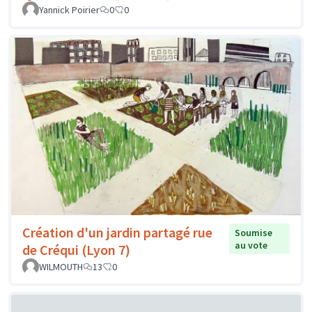
Yannick Poirier
0
0
Création d'un jardin partagé rue
Soumise
au vote
de Créqui (Lyon 7)
WILMOUTH
13
0