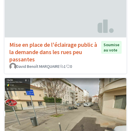
Mise en place de l'éclairage public à
Soumise
au vote
la demande dans les rues peu
passantes
David Benoît MARQUAIRE
1
0