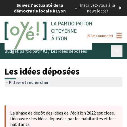
Suivez l'actualité de la
Inscrivez-vous à la
-
démocratie locale à Lyon
newsletter
Menu
Se connecter
Menu p
Budget participatif #1
/
Les idées déposées
Les idées déposées
Filtrer et rechercher
La phase de dépôt des idées de l'édition 2022 est close.
Découvrez les idées déposées par les habitantes et les
habitants.