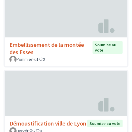
Embellissement de la montée
Soumise au
vote
des Esses
Pommier
1
0
Démoustification ville de Lyon
Soumise au vote
HervéP
2
0