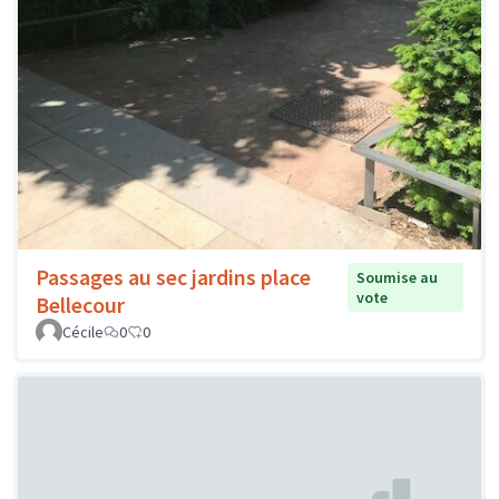
Passages au sec jardins place
Soumise au
vote
Bellecour
Cécile
0
0