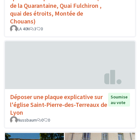
de la Quarantaine, Quai Fulchiron ,
quai des étroits, Montée de
Chouans)
LA 40N
3
0
Déposer une plaque explicative sur
Soumise
au vote
l'église Saint-Pierre-des-Terreaux de
Lyon
Nussbaum
0
0