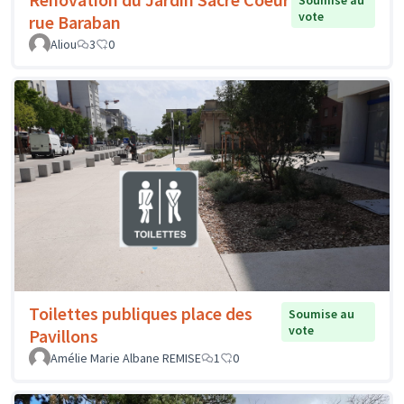
Soumise au
vote
rue Baraban
Aliou
3
0
Toilettes publiques place des
Soumise au
vote
Pavillons
Amélie Marie Albane REMISE
1
0