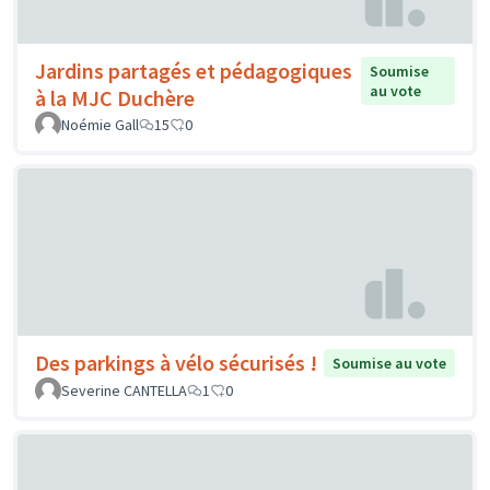
Jardins partagés et pédagogiques
Soumise
au vote
à la MJC Duchère
Noémie Gall
15
0
Des parkings à vélo sécurisés !
Soumise au vote
Severine CANTELLA
1
0