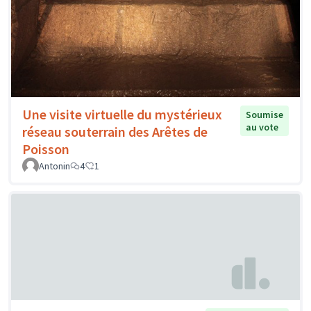
Une visite virtuelle du mystérieux
Soumise
au vote
réseau souterrain des Arêtes de
Poisson
Antonin
4
1