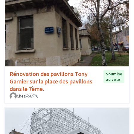
Rénovation des pavillons Tony
Soumise
au vote
Garnier sur la place des pavillons
dans le 7ème.
Chez
6
0