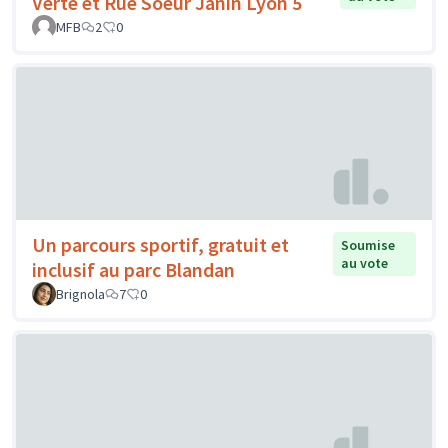
Verte et Rue Soeur Janin Lyon 5
MFB
2
0
Un parcours sportif, gratuit et
Soumise
au vote
inclusif au parc Blandan
Brignola
7
0