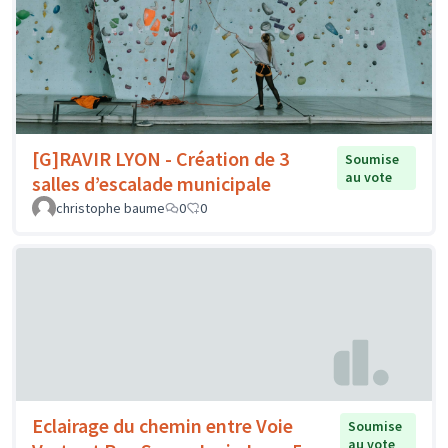
[G]RAVIR LYON - Création de 3
Soumise
au vote
salles d’escalade municipale
christophe baume
0
0
Eclairage du chemin entre Voie
Soumise
au vote