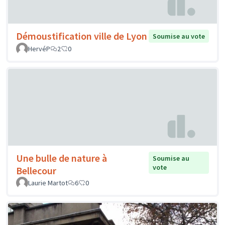
Démoustification ville de Lyon
Soumise au vote
HervéP
2
0
Une bulle de nature à
Soumise au
vote
Bellecour
Laurie Martot
6
0