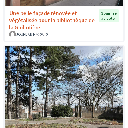
Une belle façade rénovée et
Soumise
au vote
végétalisée pour la bibliothèque de
la Guillotière
JOURDAN F.
0
0