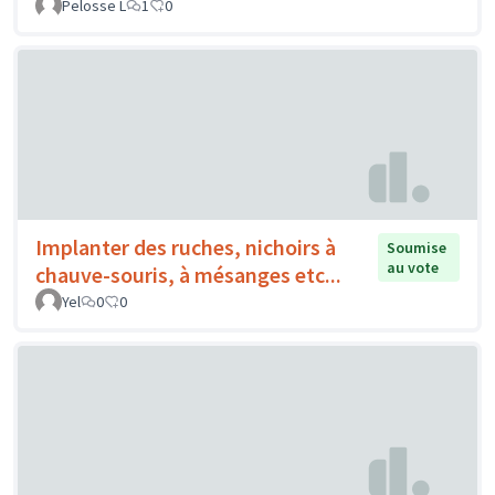
Pelosse L
1
0
Implanter des ruches, nichoirs à
Soumise
au vote
chauve-souris, à mésanges etc...
Yel
0
0