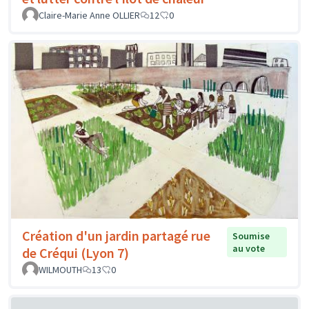
Claire-Marie Anne OLLIER
12
0
Création d'un jardin partagé rue
Soumise
au vote
de Créqui (Lyon 7)
WILMOUTH
13
0