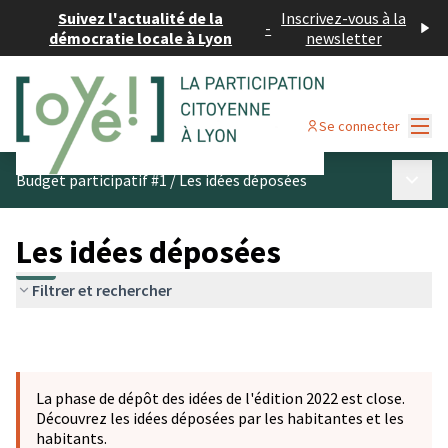
Suivez l'actualité de la
Inscrivez-vous à la
-
démocratie locale à Lyon
newsletter
Menu
Se connecter
Menu p
Budget participatif #1
/
Les idées déposées
Les idées déposées
Filtrer et rechercher
La phase de dépôt des idées de l'édition 2022 est close.
Découvrez les idées déposées par les habitantes et les
habitants.