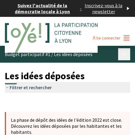
Suivez l'actualité de la
Inscrivez-vous à la
-
démocratie locale à Lyon
newsletter
Menu
Se connecter
Menu p
Budget participatif #1
/
Les idées déposées
Les idées déposées
Filtrer et rechercher
La phase de dépôt des idées de l'édition 2022 est close.
Découvrez les idées déposées par les habitantes et les
habitants.