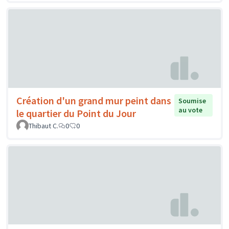
Création d'un grand mur peint dans
Soumise
au vote
le quartier du Point du Jour
Thibaut C.
0
0