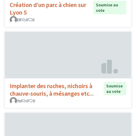
Création d’un parc à chien sur
Soumise au
vote
Lyon 5
ER
0
0
Implanter des ruches, nichoirs à
Soumise
au vote
chauve-souris, à mésanges etc...
Yel
0
0