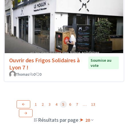
Ouvrir des Frigos Solidaires à
Soumise au
vote
Lyon 7 !
Thomas
0
0
1
2
3
4
5
6
7
…
13
Résultats par page :
20