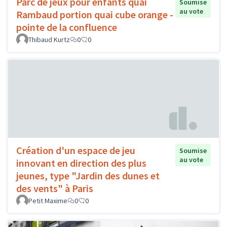
Parc de jeux pour enfants quai
Soumise
au vote
Rambaud portion quai cube orange -
pointe de la confluence
Thibaud Kurtz
0
0
Création d'un espace de jeu
Soumise
au vote
innovant en direction des plus
jeunes, type "Jardin des dunes et
des vents" à Paris
Petit Maxime
0
0