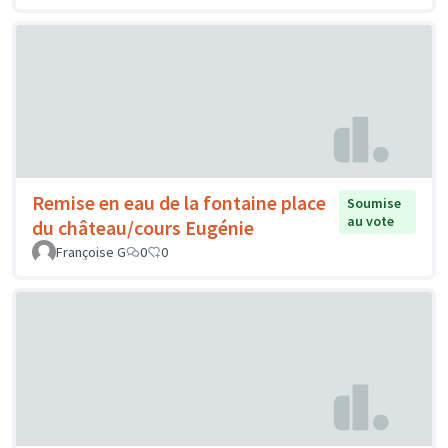
Remise en eau de la fontaine place
Soumise
au vote
du château/cours Eugénie
Françoise G
0
0