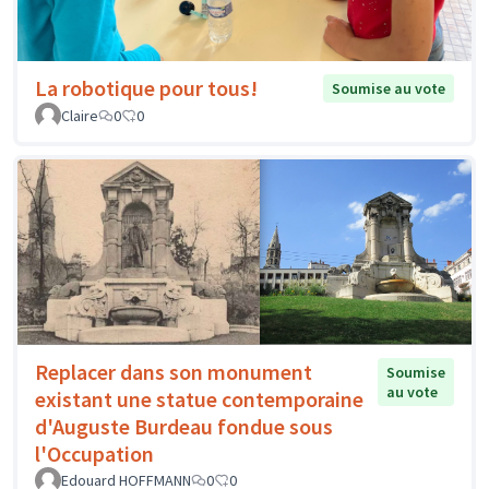
La robotique pour tous!
Soumise au vote
Claire
0
0
Replacer dans son monument
Soumise
au vote
existant une statue contemporaine
d'Auguste Burdeau fondue sous
l'Occupation
Edouard HOFFMANN
0
0