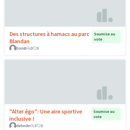
Des structures à hamacs au parc
Soumise au
vote
Blandan
DomB
0
0
"Alter égo": Une aire sportive
Soumise au
vote
inclusive !
dehedin
3
0