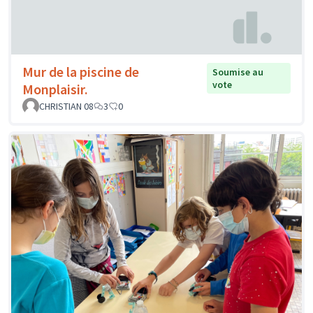
Mur de la piscine de
Soumise au
vote
Monplaisir.
CHRISTIAN 08
3
0