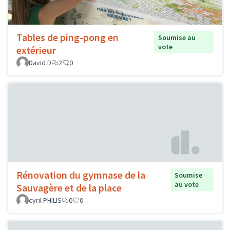
Tables de ping-pong en
Soumise au
vote
extérieur
David D
2
0
Rénovation du gymnase de la
Soumise
au vote
Sauvagère et de la place
cyril PHILIS
0
0