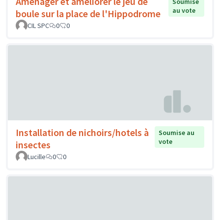
Aménager et améliorer le jeu de
Soumise
au vote
boule sur la place de l'Hippodrome
CIL SPC
0
0
Installation de nichoirs/hotels à
Soumise au
vote
insectes
Lucille
0
0