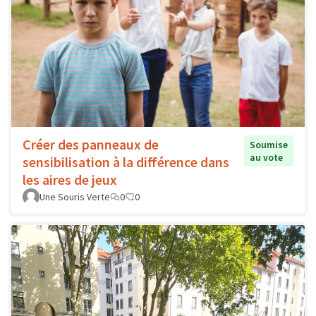
Créer des panneaux de
Soumise
au vote
sensibilisation à la différence dans
les aires de jeux
Une Souris Verte
0
0