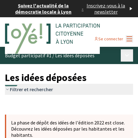
Suivez l'actualité de la
Inscrivez-vous à la
-
démocratie locale à Lyon
newsletter
Menu
Se connecter
Menu p
Budget participatif #1
/
Les idées déposées
Les idées déposées
Filtrer et rechercher
La phase de dépôt des idées de l'édition 2022 est close.
Découvrez les idées déposées par les habitantes et les
habitants.