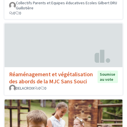
Collectifs Parents et Equipes éducatives Ecoles Gilbert DRU
Guillotière
0
0
Réaménagement et végétalisation
Soumise
au vote
des abords de la MJC Sans Souci
DELACROIX
0
0