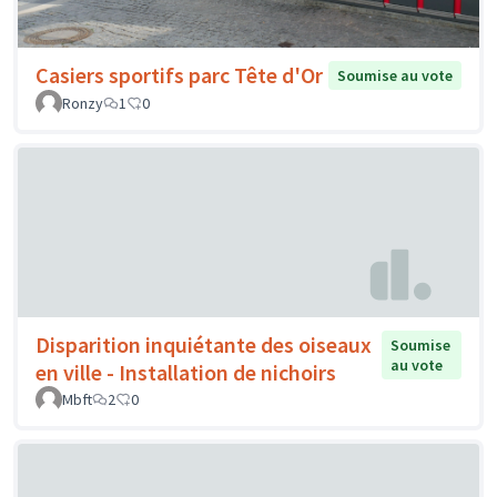
Casiers sportifs parc Tête d'Or
Soumise au vote
Ronzy
1
0
Disparition inquiétante des oiseaux
Soumise
au vote
en ville - Installation de nichoirs
Mbft
2
0