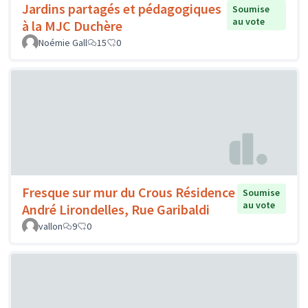
Jardins partagés et pédagogiques
Soumise
au vote
à la MJC Duchère
Noémie Gall
15
0
Fresque sur mur du Crous Résidence
Soumise
au vote
André Lirondelles, Rue Garibaldi
vallon
9
0