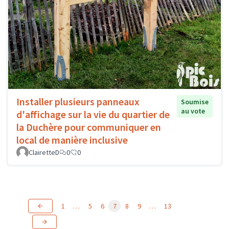
Installer plusieurs panneaux
Soumise
au vote
d'affichage sur la vie du quartier de
la Duchère pour communiquer en
local de manière inclusive
ClairetteD
0
0
1
…
5
6
7
8
9
…
13