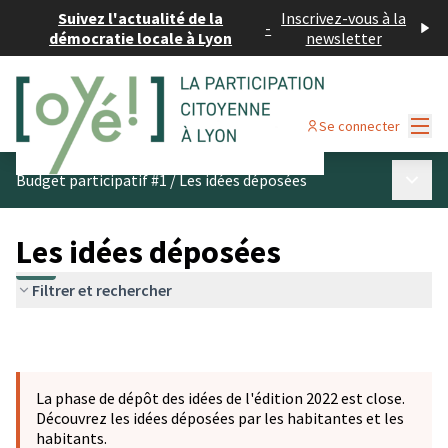
Suivez l'actualité de la
Inscrivez-vous à la
-
démocratie locale à Lyon
newsletter
Menu
Se connecter
Menu p
Budget participatif #1
/
Les idées déposées
Les idées déposées
Filtrer et rechercher
La phase de dépôt des idées de l'édition 2022 est close.
Découvrez les idées déposées par les habitantes et les
habitants.