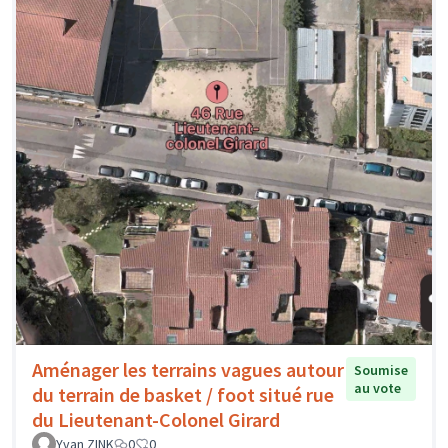
Aménager les terrains vagues autour
Soumise
au vote
du terrain de basket / foot situé rue
du Lieutenant-Colonel Girard
Yvan ZINK
0
0