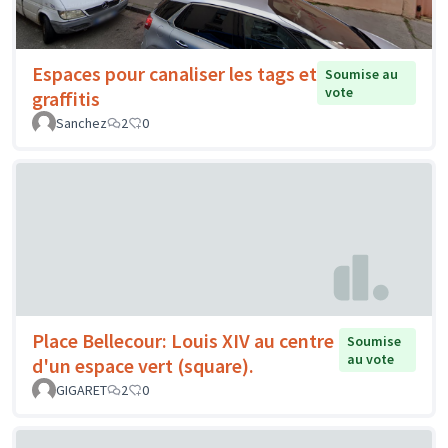
Espaces pour canaliser les tags et
Soumise au
vote
graffitis
Sanchez
2
0
Place Bellecour: Louis XIV au centre
Soumise
au vote
d'un espace vert (square).
GIGARET
2
0