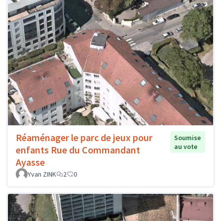
Réaménager le parc de jeux pour
Soumise
au vote
enfants Rue du Commandant
Ayasse
Yvan ZINK
2
0