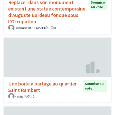
Replacer dans son monument
Soumise
au vote
existant une statue contemporaine
d'Auguste Burdeau fondue sous
l'Occupation
Edouard HOFFMANN
0
0
Une boîte à partage au quartier
Soumise au
vote
Saint Rambert
Hasna
0
0