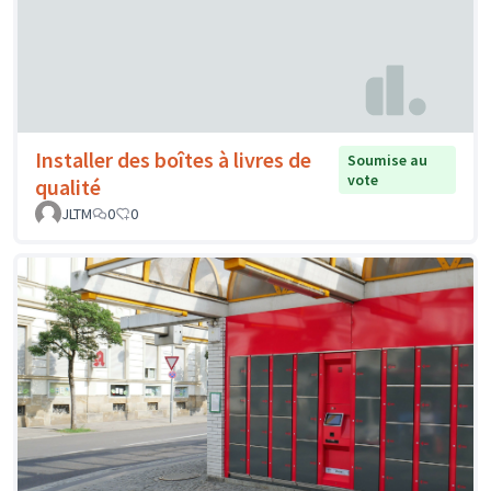
Installer des boîtes à livres de
Soumise au
vote
qualité
JLTM
0
0