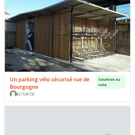
Un parking vélo sécurisé rue de
Soumise au
vote
Bourgogne
EC
0
0