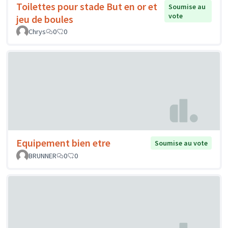
Toilettes pour stade But en or et
Soumise au
vote
jeu de boules
Chrys
0
0
Equipement bien etre
Soumise au vote
BRUNNER
0
0