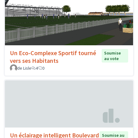
Un Eco-Complexe Sportif tourné
Soumise
au vote
vers ses Habitants
de Lisle
4
0
Un éclairage intelligent Boulevard
Soumise au