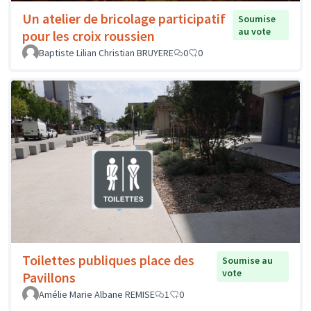
Un atelier de bricolage participatif
Soumise
au vote
pour les croix roussien
Baptiste Lilian Christian BRUYERE
0
0
Toilettes publiques place des
Soumise au
vote
Pavillons
Amélie Marie Albane REMISE
1
0