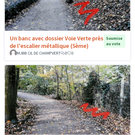
Un banc avec dossier Voie Verte près
Soumise
au vote
de l'escalier métallique (5ème)
MJBB CIL DE CHAMPVERT
0
0