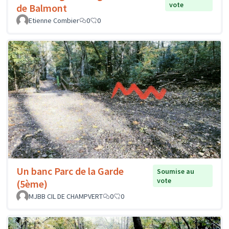
vote
de Balmont
Etienne Combier
0
0
Un banc Parc de la Garde
Soumise au
vote
(5ème)
MJBB CIL DE CHAMPVERT
0
0