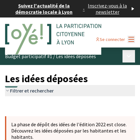
Suivez l'actualité de la
Inscrivez-vous à la
-
démocratie locale à Lyon
newsletter
Menu
Se connecter
Menu p
Budget participatif #1
/
Les idées déposées
Les idées déposées
Filtrer et rechercher
La phase de dépôt des idées de l'édition 2022 est close.
Découvrez les idées déposées par les habitantes et les
habitants.