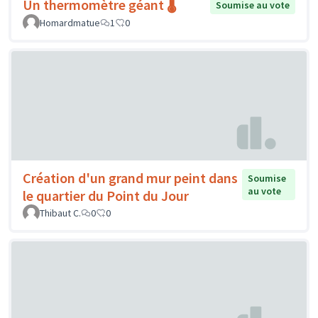
Un thermomètre géant 🌡️
Soumise au vote
Homardmatue
1
0
Création d'un grand mur peint dans
Soumise
au vote
le quartier du Point du Jour
Thibaut C.
0
0