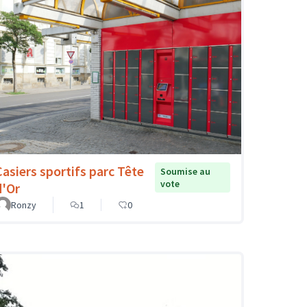
Casiers sportifs parc Tête
Soumise au
vote
d'Or
Ronzy
1
0