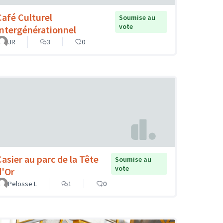
Café Culturel
Soumise au
vote
Intergénérationnel
JR
3
0
Casier au parc de la Tête
Soumise au
vote
d'Or
Pelosse L
1
0