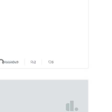
VoisinDu9
2
0