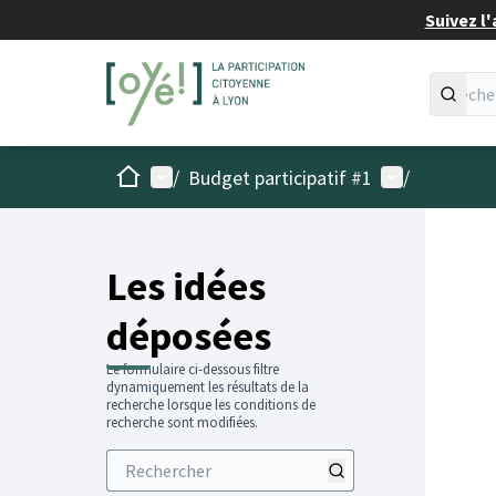
Suivez l'
Accueil
Menu principal
Menu utilisat
/
Budget participatif #1
/
Les idées
déposées
Le formulaire ci-dessous filtre
dynamiquement les résultats de la
recherche lorsque les conditions de
recherche sont modifiées.