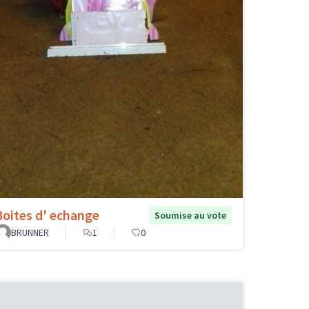
Boites d' echange
Soumise au vote
BRUNNER
1
0