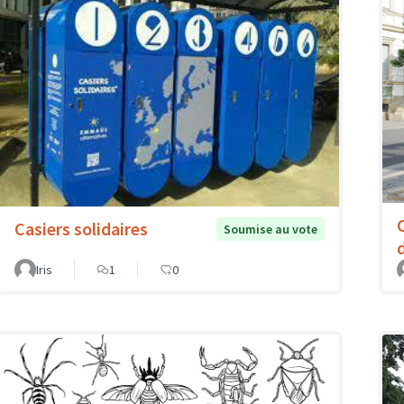
Casiers solidaires
Soumise au vote
Iris
1
0