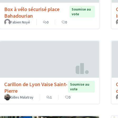
Box à vélo sécurisé place
Soumise au
vote
Bahadourian
Fabien Noyé
0
0
Carillon de Lyon Vaise Saint-
Soumise au
vote
Pierre
Gilles Malatray
1
0