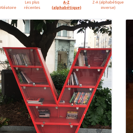
Les plus
A-Z
Z-A (alphabétique
Aléatoire
récentes
(alphabétique)
inverse)