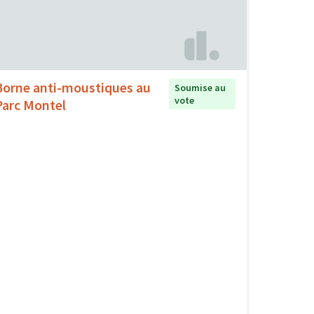
Borne anti-moustiques au
Soumise au
vote
Parc Montel