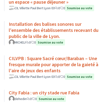
un espace « pause déjeuner »
CIL Villette Paul Bert Lyon 03
0
0
Soumise au vote
Installation des balises sonores sur
l'ensemble des établissements recevant du
public de la ville de Lyon.
MICHELI
0
0
Soumise au vote
CILVPB : Square Sacré cœur/Baraban – Une
fresque murale pour apporter de la gaieté à
l'aire de jeux des enfants
CIL Villette Paul Bert Lyon 03
0
0
Soumise au vote
City Fabia : un city stade rue Fabia
dehedin
0
0
Soumise au vote