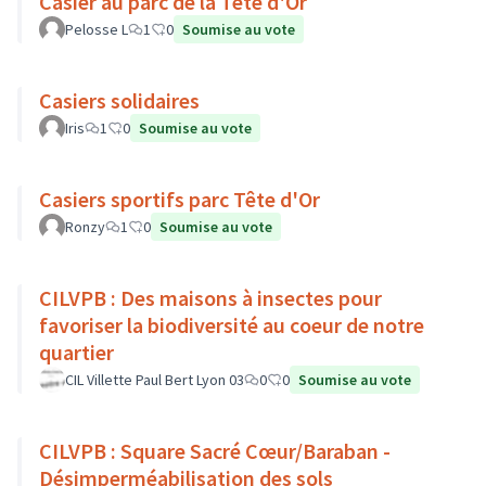
Casier au parc de la Tête d'Or
Pelosse L
1
0
Soumise au vote
Casiers solidaires
Iris
1
0
Soumise au vote
Casiers sportifs parc Tête d'Or
Ronzy
1
0
Soumise au vote
CILVPB : Des maisons à insectes pour
favoriser la biodiversité au coeur de notre
quartier
CIL Villette Paul Bert Lyon 03
0
0
Soumise au vote
CILVPB : Square Sacré Cœur/Baraban -
Désimperméabilisation des sols