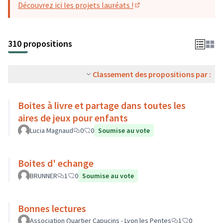
Découvrez ici les projets lauréats !
(S'ouvre dans un nouvel o
310 propositions
Classement des propositions par :
Boites à livre et partage dans toutes les
aires de jeux pour enfants
Lucia Magnaud
0
0
Soumise au vote
Boites d' echange
BRUNNER
1
0
Soumise au vote
Bonnes lectures
Association Quartier Capucins - Lyon les Pentes
1
0