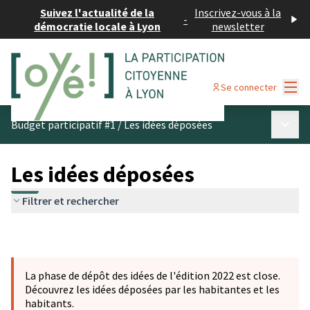
Suivez l'actualité de la
Inscrivez-vous à la
-
démocratie locale à Lyon
newsletter
Menu
Se connecter
Menu p
Budget participatif #1
/
Les idées déposées
Les idées déposées
Filtrer et rechercher
La phase de dépôt des idées de l'édition 2022 est close.
Découvrez les idées déposées par les habitantes et les
habitants.