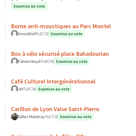
Soumise au vote
Borne anti-moustiques au Parc Montel
VoisinDu9
2
0
Soumise au vote
Box à vélo sécurisé place Bahadourian
Fabien Noyé
0
0
Soumise au vote
Café Culturel Intergénérationnel
JR
3
0
Soumise au vote
Carillon de Lyon Vaise Saint-Pierre
Gilles Malatray
1
0
Soumise au vote