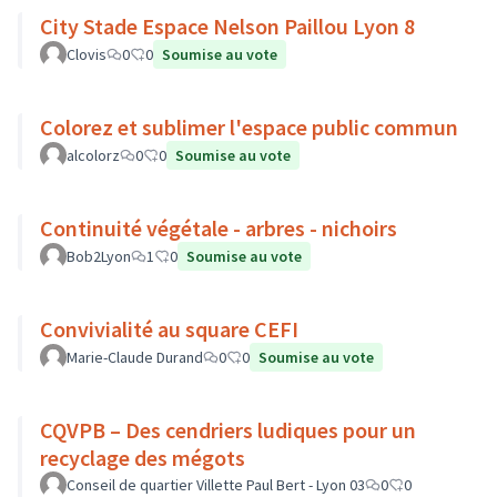
City Stade Espace Nelson Paillou Lyon 8
Clovis
0
0
Soumise au vote
Colorez et sublimer l'espace public commun
alcolorz
0
0
Soumise au vote
Continuité végétale - arbres - nichoirs
Bob2Lyon
1
0
Soumise au vote
Convivialité au square CEFI
Marie-Claude Durand
0
0
Soumise au vote
CQVPB – Des cendriers ludiques pour un
recyclage des mégots
Conseil de quartier Villette Paul Bert - Lyon 03
0
0