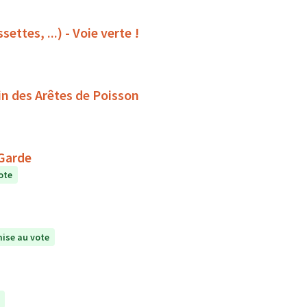
ettes, ...) - Voie verte !
in des Arêtes de Poisson
 Garde
ote
ise au vote