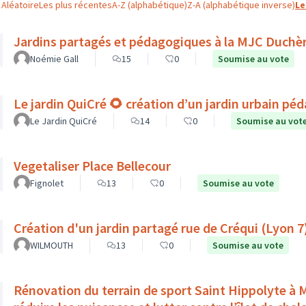
Aléatoire
Les plus récentes
A-Z (alphabétique)
Z-A (alphabétique inverse)
Le
Jardins partagés et pédagogiques à la MJC Duchè
Noémie Gall
15
0
Soumise au vote
Le jardin QuiCré 🌻 création d’un jardin urbain pé
Le Jardin QuiCré
14
0
Soumise au vot
Vegetaliser Place Bellecour
Fignolet
13
0
Soumise au vote
Création d'un jardin partagé rue de Créqui (Lyon 7
WILMOUTH
13
0
Soumise au vote
Rénovation du terrain de sport Saint Hippolyte à Mon