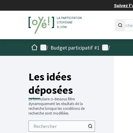
Suivez l'
Accueil
Menu principal
Menu utilisat
/
Budget participatif #1
/
Les idées
déposées
Le formulaire ci-dessous filtre
dynamiquement les résultats de la
recherche lorsque les conditions de
recherche sont modifiées.