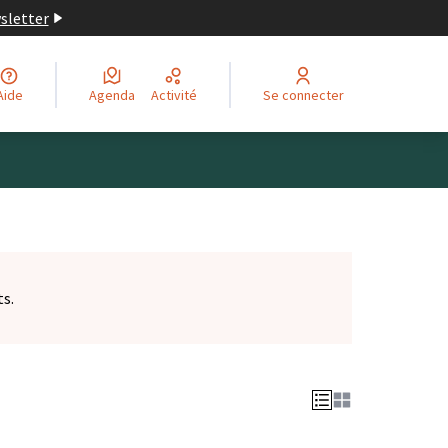
wsletter
Aide
Agenda
Activité
Se connecter
ts.
et)