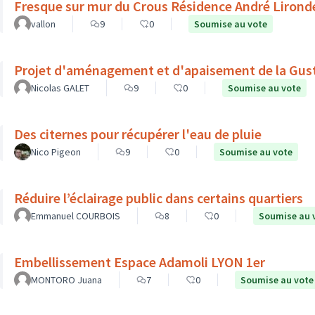
Fresque sur mur du Crous Résidence André Lironde
vallon
9
0
Soumise au vote
Projet d'aménagement et d'apaisement de la Gu
Nicolas GALET
9
0
Soumise au vote
Des citernes pour récupérer l'eau de pluie
Nico Pigeon
9
0
Soumise au vote
Réduire l’éclairage public dans certains quartiers
Emmanuel COURBOIS
8
0
Soumise au 
Embellissement Espace Adamoli LYON 1er
MONTORO Juana
7
0
Soumise au vote