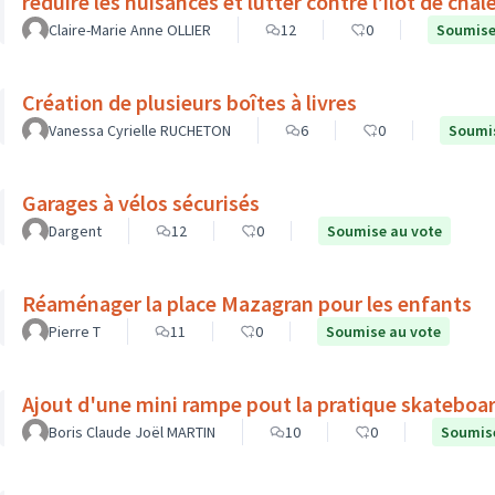
réduire les nuisances et lutter contre l’îlot de chal
Claire-Marie Anne OLLIER
12
0
Soumise
Création de plusieurs boîtes à livres
Vanessa Cyrielle RUCHETON
6
0
Soumis
Garages à vélos sécurisés
Dargent
12
0
Soumise au vote
Réaménager la place Mazagran pour les enfants
Pierre T
11
0
Soumise au vote
Ajout d'une mini rampe pout la pratique skateboar
Boris Claude Joël MARTIN
10
0
Soumise