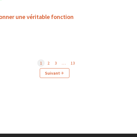
 donner une véritable fonction
1
2
3
…
13
Suivant