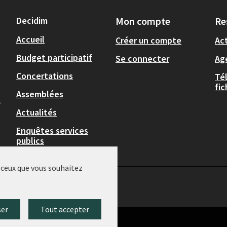
Decidim
Mon compte
Re
Accueil
Créer un compte
Act
Budget participatif
Se connecter
Ag
Concertations
Té
fi
Assemblées
,
Actualités
Enquêtes services
publics
r ceux que vous souhaitez
ser
Tout accepter