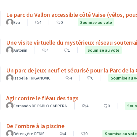
Le parc du Vallon accessible côté Vaise (vélos, pouss
Eva
4
0
Soumise au vote
Une visite virtuelle du mystérieux réseau souterra
Antonin
4
1
Soumise au vote
Un parc de jeux neuf et sécurisé pour la Parc de la
Isabelle FRIGANOVIC
4
0
Soumise au v
Agir contre le fléau des tags
Fernando DE PABLO CABRERA
4
0
Soum
De l'ombre à la piscine
Bérengère DENIS
4
0
Soumise au vote