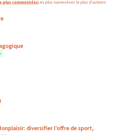
s plus commentées
Les plus suivies
Avec le plus d'auteurs
re
dagogique
e
)
plaisir: diversifier l’offre de sport,