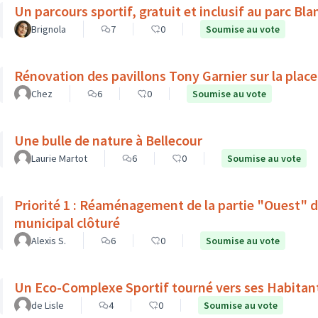
Un parcours sportif, gratuit et inclusif au parc Bl
Brignola
7
0
Soumise au vote
Rénovation des pavillons Tony Garnier sur la place
Chez
6
0
Soumise au vote
Une bulle de nature à Bellecour
Laurie Martot
6
0
Soumise au vote
Priorité 1 : Réaménagement de la partie "Ouest" d
municipal clôturé
Alexis S.
6
0
Soumise au vote
Un Eco-Complexe Sportif tourné vers ses Habitan
de Lisle
4
0
Soumise au vote