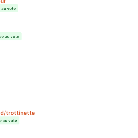
eur
 au vote
e au vote
d/trottinette
 au vote