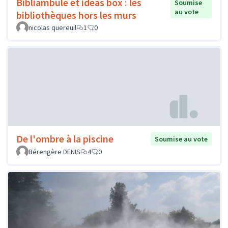
Bibliambule et ideas box : les
Soumise
au vote
bibliothèques hors les murs
nicolas quereuil
1
0
De l'ombre à la piscine
Soumise au vote
Bérengère DENIS
4
0