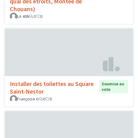
quai des étroits, Montée de
Chouans)
LA 40N
3
0
Installer des toilettes au Square
Soumise au
vote
Saint-Nestor
Françoise G
0
0