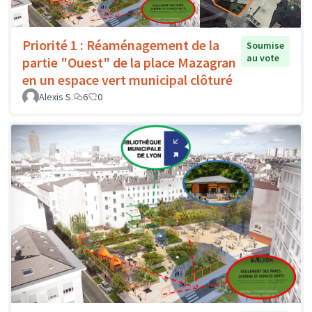
Priorité 1 : Réaménagement de la
Soumise
au vote
partie "Ouest" de la place Mazagran
en un espace vert municipal clôturé
Alexis S.
6
0