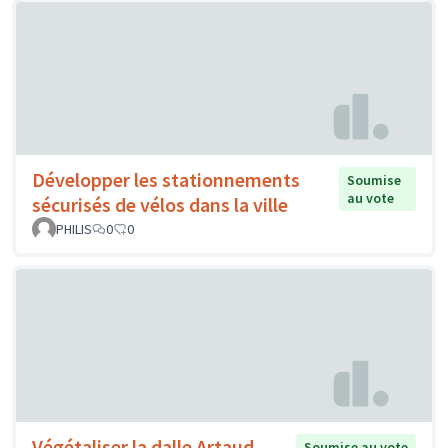
Développer les stationnements
Soumise
au vote
sécurisés de vélos dans la ville
PHILIS
0
0
Végétaliser la dalle Artaud
Soumise au vote