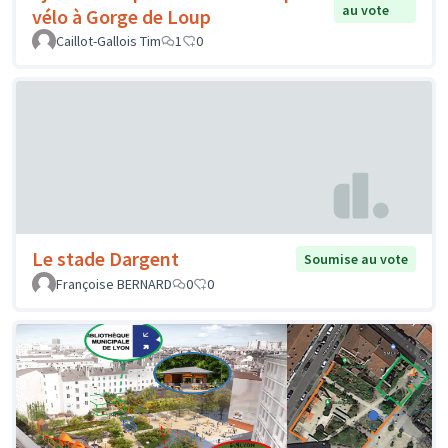
au vote
vélo à Gorge de Loup
Caillot-Gallois Tim
1
0
Le stade Dargent
Soumise au vote
Françoise BERNARD
0
0