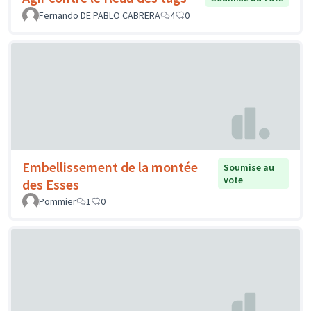
Fernando DE PABLO CABRERA
4
0
Embellissement de la montée
Soumise au
vote
des Esses
Pommier
1
0