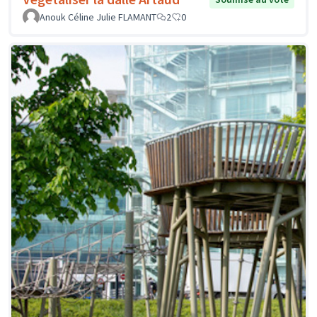
Anouk Céline Julie FLAMANT
2
0