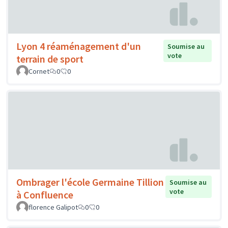
Lyon 4 réaménagement d'un
Soumise au
vote
terrain de sport
Cornet
0
0
Ombrager l'école Germaine Tillion
Soumise au
vote
à Confluence
florence Galipot
0
0