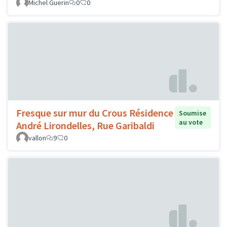
Michel Guerin
0
0
Fresque sur mur du Crous Résidence
Soumise
au vote
André Lirondelles, Rue Garibaldi
vallon
9
0