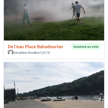
De l’eau Place Bahadourian
Soumise au vote
Geraldine Rouillon
0
0