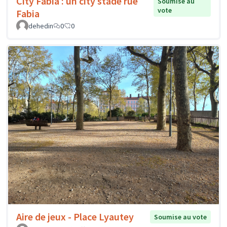
City Fabia : un city stade rue
Soumise au
vote
Fabia
dehedin
0
0
Aire de jeux - Place Lyautey
Soumise au vote