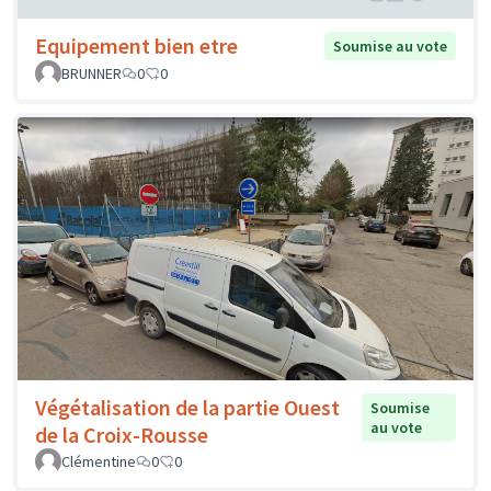
Equipement bien etre
Soumise au vote
BRUNNER
0
0
Végétalisation de la partie Ouest
Soumise
au vote
de la Croix-Rousse
Clémentine
0
0