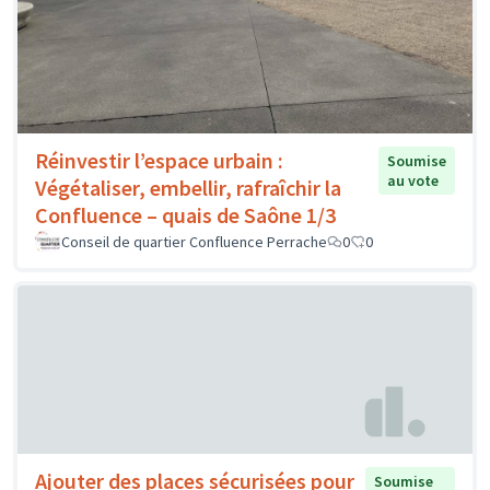
Réinvestir l’espace urbain :
Soumise
au vote
Végétaliser, embellir, rafraîchir la
Confluence – quais de Saône 1/3
Conseil de quartier Confluence Perrache
0
0
Ajouter des places sécurisées pour
Soumise