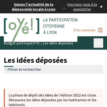
Suivez l'actualité de la
Inscrivez-vous à la
-
démocratie locale à Lyon
newsletter
Menu
Se connecter
Menu p
Budget participatif #1
/
Les idées déposées
Les idées déposées
Filtrer et rechercher
La phase de dépôt des idées de l'édition 2022 est close.
Découvrez les idées déposées par les habitantes et les
habitants.