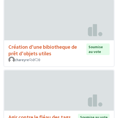
Création d'une bibiotheque de
Soumise
au vote
prêt d'objets utiles
chareyre
0
0
Agir contre le fléau des tags
Soumise au vote