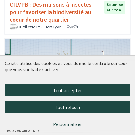
CILVPB : Des maisons à insectes
Soumise
au vote
pour favoriser la biodiversité au
coeur de notre quartier
CIL Villette Paul Bert Lyon 03
0
0
Ce site utilise des cookies et vous donne le contrôle sur ceux
que vous souhaitez activer
Tout accepter
Tout refuser
Personnaliser
TACO :Imaginons ensemble notre
Soumise
Politique de confidentialité