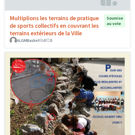
Multiplions les terrains de pratique
Soumise
au vote
de sports collectifs en couvrant les
terrains extérieurs de la Ville
ALGMBasket
0
0