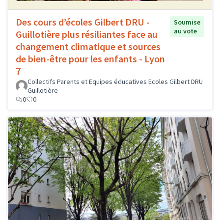
Des cours d’écoles Gilbert DRU -
Soumise
au vote
Guillotière plus résiliantes face au
changement climatique et sources
de bien-être pour les enfants - Lyon
7
Collectifs Parents et Equipes éducatives Ecoles Gilbert DRU
Guillotière
0
0