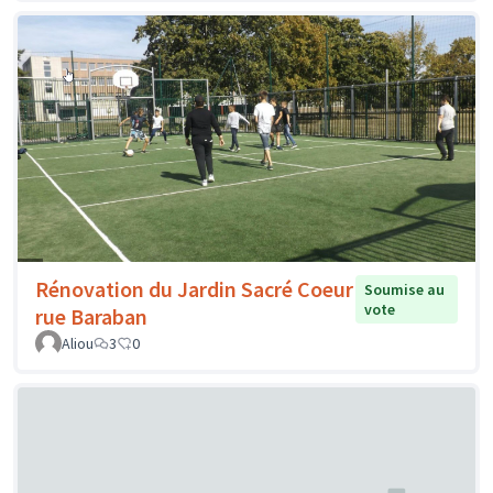
Rénovation du Jardin Sacré Coeur
Soumise au
vote
rue Baraban
Aliou
3
0