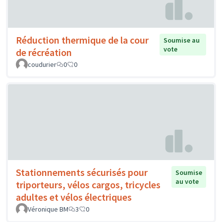
Réduction thermique de la cour
Soumise au
vote
de récréation
coudurier
0
0
Stationnements sécurisés pour
Soumise
au vote
triporteurs, vélos cargos, tricycles
adultes et vélos électriques
Véronique BM
3
0