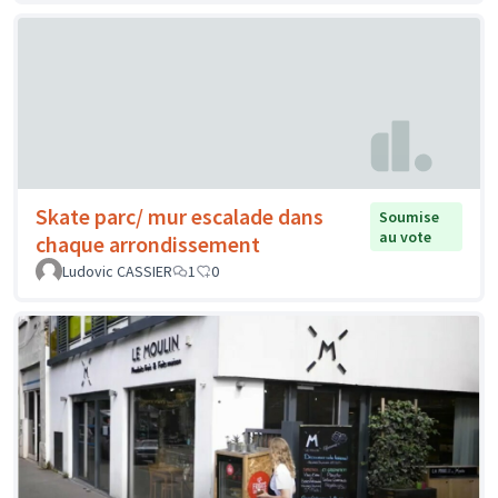
Skate parc/ mur escalade dans
Soumise
au vote
chaque arrondissement
Ludovic CASSIER
1
0