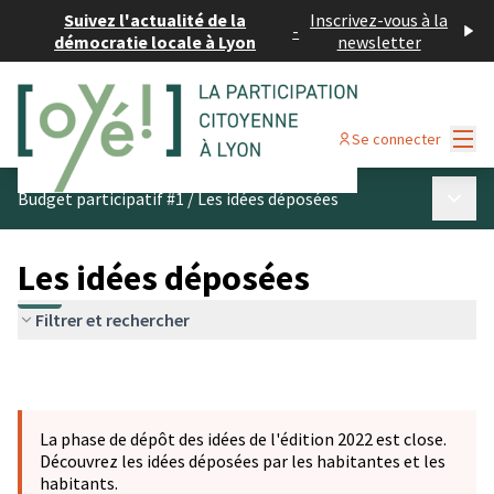
Suivez l'actualité de la
Inscrivez-vous à la
-
démocratie locale à Lyon
newsletter
Menu
Se connecter
Menu p
Budget participatif #1
/
Les idées déposées
Les idées déposées
Filtrer et rechercher
La phase de dépôt des idées de l'édition 2022 est close.
Découvrez les idées déposées par les habitantes et les
habitants.