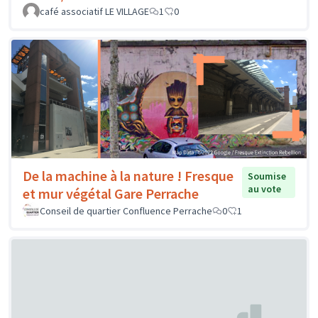
café associatif LE VILLAGE
1
0
De la machine à la nature ! Fresque
Soumise
au vote
et mur végétal Gare Perrache
Conseil de quartier Confluence Perrache
0
1