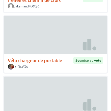
Irénée et chemin de croix
Lallemand
0
0
Vélo chargeur de portable
Soumise au vote
DF
3
0