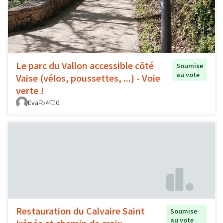
Le parc du Vallon accessible côté
Soumise
au vote
Vaise (vélos, poussettes, ...) - Voie
verte !
Eva
4
0
Restauration du Calvaire Saint
Soumise
au vote