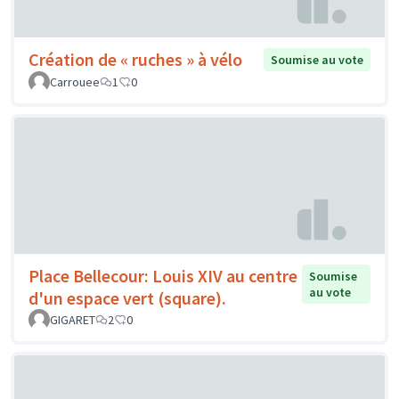
Création de « ruches » à vélo
Soumise au vote
Carrouee
1
0
Place Bellecour: Louis XIV au centre
Soumise
au vote
d'un espace vert (square).
GIGARET
2
0