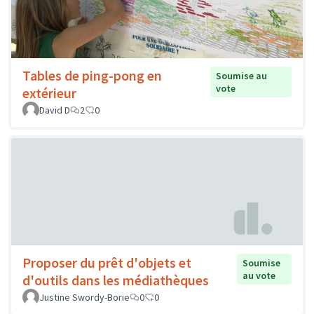
Tables de ping-pong en
Soumise au
vote
extérieur
David D
2
0
Proposer du prêt d'objets et
Soumise
au vote
d'outils dans les médiathèques
Justine Swordy-Borie
0
0