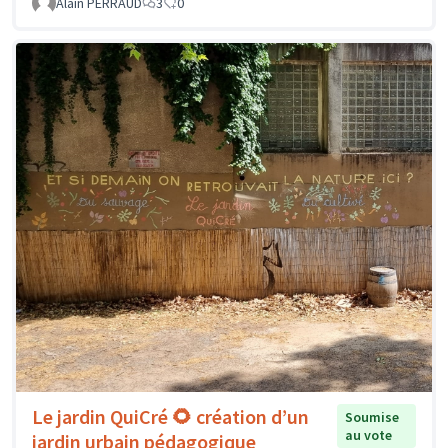
Alain PERRAUD
3
0
Le jardin QuiCré 🌻 création d’un
Soumise
au vote
jardin urbain pédagogique