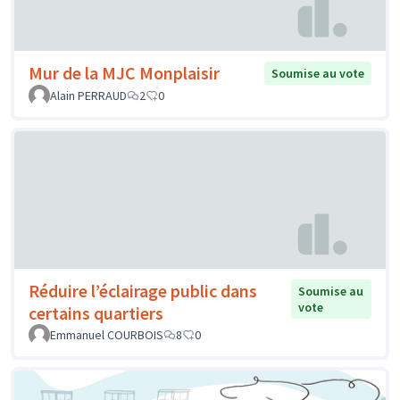
Mur de la MJC Monplaisir
Soumise au vote
Alain PERRAUD
2
0
Réduire l’éclairage public dans
Soumise au
vote
certains quartiers
Emmanuel COURBOIS
8
0