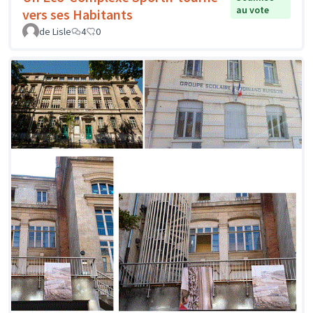
au vote
vers ses Habitants
de Lisle
4
0