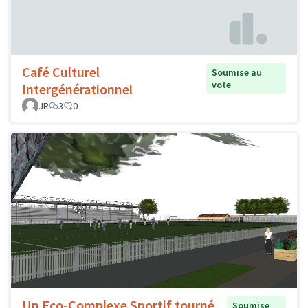
Café Culturel
Soumise au
vote
Intergénérationnel
JR
3
0
Un Eco-Complexe Sportif tourné
Soumise