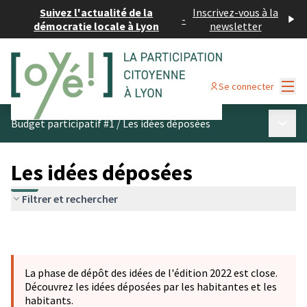
Suivez l'actualité de la
Inscrivez-vous à la
-
démocratie locale à Lyon
newsletter
Menu
Se connecter
Menu p
Budget participatif #1
/
Les idées déposées
Les idées déposées
Filtrer et rechercher
La phase de dépôt des idées de l'édition 2022 est close.
Découvrez les idées déposées par les habitantes et les
habitants.