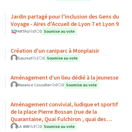
Jardin partagé pour l'inclusion des Gens du
Voyage - Aires d'Accueil de Lyon 7 et Lyon 9
ARTAG
0
0
Soumise au vote
Création d'un caniparc à Monplaisir
Sauzeat
2
0
Soumise au vote
Aménagement d’un lieu dédié à la jeunesse
Maxence Cossalter
0
0
Soumise au vote
Aménagement convivial, ludique et sportif
de la place Pierre Bossan (rue de la
Quarantaine, Quai Fulchiron , quai des
étroits, Montée de Chouans)
LA 40N
3
0
Soumise au vote