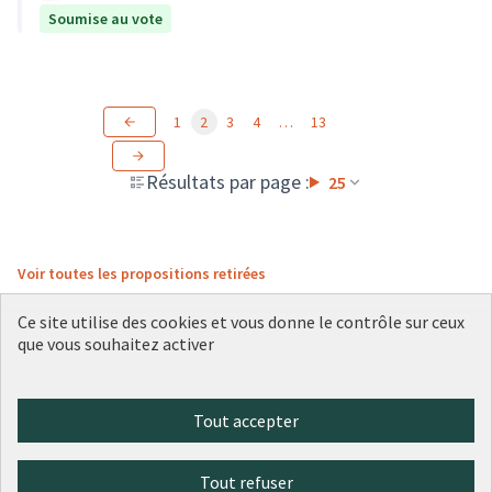
Soumise au vote
1
2
3
4
…
13
Résultats par page :
25
Voir toutes les propositions retirées
Ce site utilise des cookies et vous donne le contrôle sur ceux
que vous souhaitez activer
Conditions d'utilisation
Paramètres des cookies
Plateforme de participation citoyenne de la Ville de Lyon sur X
Plateforme de participation citoyenne de la Ville de Lyon sur Face
Plateforme de participation citoyenne de la Ville de Lyon sur 
Plateforme de participation citoyenne de la Ville de Lyo
Plateforme de participation citoyenne de la Ville d
Tout accepter
(Lien externe)
(Lien externe)
(Lien externe)
(Lien externe)
(Lien externe)
Tout refuser