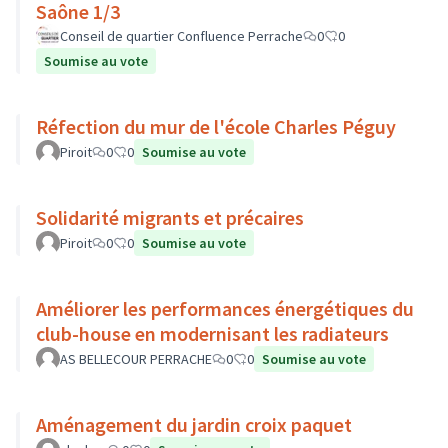
Saône 1/3
Conseil de quartier Confluence Perrache
0
0
Soumise au vote
Réfection du mur de l'école Charles Péguy
Piroit
0
0
Soumise au vote
Solidarité migrants et précaires
Piroit
0
0
Soumise au vote
Améliorer les performances énergétiques du
club-house en modernisant les radiateurs
AS BELLECOUR PERRACHE
0
0
Soumise au vote
Aménagement du jardin croix paquet