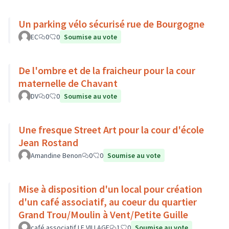
Un parking vélo sécurisé rue de Bourgogne
EC
0
0
Soumise au vote
De l'ombre et de la fraicheur pour la cour
maternelle de Chavant
DV
0
0
Soumise au vote
Une fresque Street Art pour la cour d'école
Jean Rostand
Amandine Benon
0
0
Soumise au vote
Mise à disposition d'un local pour création
d'un café associatif, au coeur du quartier
Grand Trou/Moulin à Vent/Petite Guille
café associatif LE VILLAGE
1
0
Soumise au vote