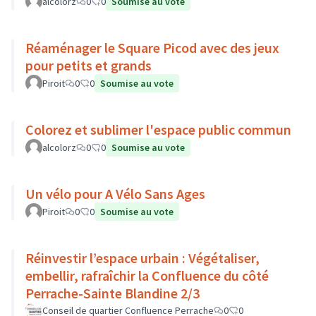
alcolorz
0
0
Soumise au vote
Réaménager le Square Picod avec des jeux
pour petits et grands
Piroit
0
0
Soumise au vote
Colorez et sublimer l'espace public commun
alcolorz
0
0
Soumise au vote
Un vélo pour A Vélo Sans Ages
Piroit
0
0
Soumise au vote
Réinvestir l’espace urbain : Végétaliser,
embellir, rafraîchir la Confluence du côté
Perrache-Sainte Blandine 2/3
Conseil de quartier Confluence Perrache
0
0