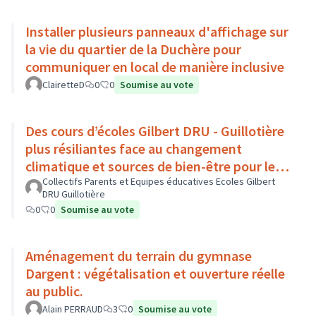
Installer plusieurs panneaux d'affichage sur
la vie du quartier de la Duchère pour
communiquer en local de manière inclusive
ClairetteD
0
0
Soumise au vote
Des cours d’écoles Gilbert DRU - Guillotière
plus résiliantes face au changement
climatique et sources de bien-être pour les
enfants - Lyon 7
Collectifs Parents et Equipes éducatives Ecoles Gilbert
DRU Guillotière
0
0
Soumise au vote
Aménagement du terrain du gymnase
Dargent : végétalisation et ouverture réelle
au public.
Alain PERRAUD
3
0
Soumise au vote