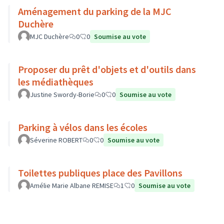
Aménagement du parking de la MJC
Duchère
MJC Duchère
0
0
Soumise au vote
Proposer du prêt d'objets et d'outils dans
les médiathèques
Justine Swordy-Borie
0
0
Soumise au vote
Parking à vélos dans les écoles
Séverine ROBERT
0
0
Soumise au vote
Toilettes publiques place des Pavillons
Amélie Marie Albane REMISE
1
0
Soumise au vote