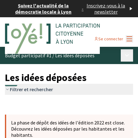
Suivez l'actualité de la
Inscrivez-vous à la
-
démocratie locale à Lyon
newsletter
Menu
Se connecter
Menu p
Budget participatif #1
/
Les idées déposées
Les idées déposées
Filtrer et rechercher
La phase de dépôt des idées de l'édition 2022 est close.
Découvrez les idées déposées par les habitantes et les
habitants.