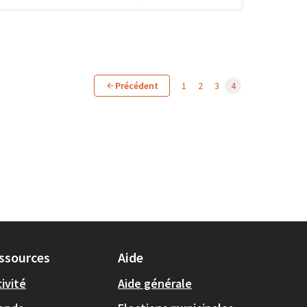
Précédent
1
2
3
4
ssources
Aide
ivité
Aide générale