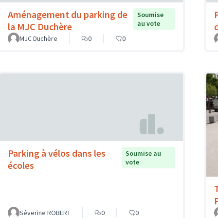
Aménagement du parking de
Soumise
au vote
la MJC Duchère
MJC Duchère
0
0
Parking à vélos dans les
Soumise au
vote
écoles
Séverine ROBERT
0
0