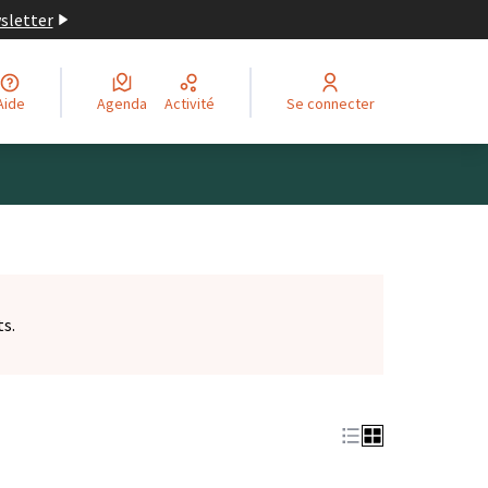
wsletter
Aide
Agenda
Activité
Se connecter
ts.
et)