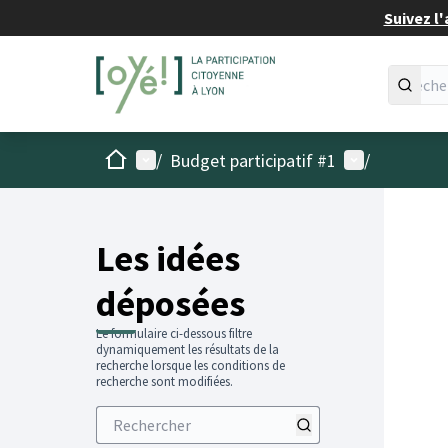
Suivez l'
Accueil
Menu principal
Menu utilisat
/
Budget participatif #1
/
Les idées
déposées
Le formulaire ci-dessous filtre
dynamiquement les résultats de la
recherche lorsque les conditions de
recherche sont modifiées.