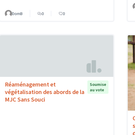
DomB
0
0
Réaménagement et
Soumise
au vote
végétalisation des abords de la
MJC Sans Souci
s