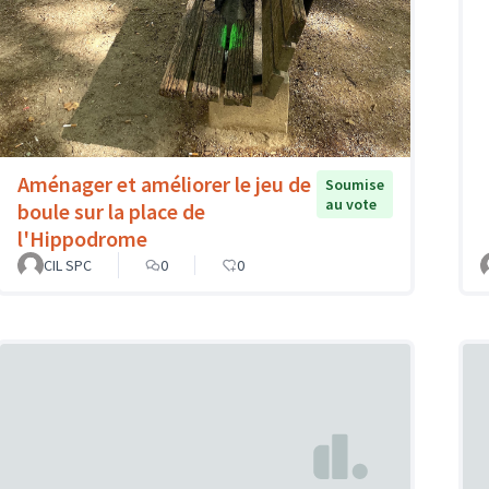
Aménager et améliorer le jeu de
Soumise
au vote
boule sur la place de
l'Hippodrome
CIL SPC
0
0