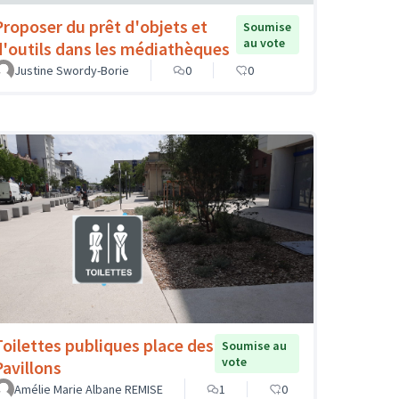
Proposer du prêt d'objets et
Soumise
au vote
d'outils dans les médiathèques
Justine Swordy-Borie
0
0
Toilettes publiques place des
Soumise au
vote
Pavillons
Amélie Marie Albane REMISE
1
0