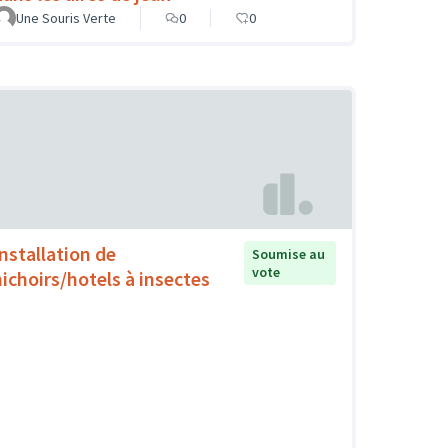
Une Souris Verte
0
0
Installation de
Soumise au
vote
nichoirs/hotels à insectes