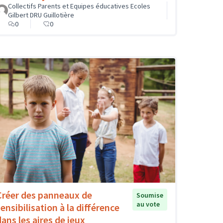
Collectifs Parents et Equipes éducatives Ecoles
Gilbert DRU Guillotière
0
0
Créer des panneaux de
Soumise
au vote
ensibilisation à la différence
dans les aires de jeux