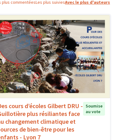
s plus commentées
Les plus suivies
Avec le plus d'auteurs
Des cours d’écoles Gilbert DRU -
Soumise
au vote
uillotière plus résiliantes face
au changement climatique et
sources de bien-être pour les
enfants - Lyon 7