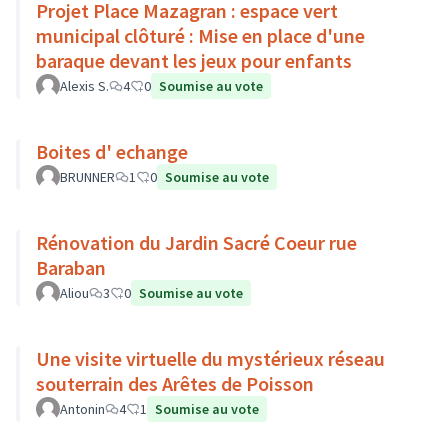
Projet Place Mazagran : espace vert
municipal clôturé : Mise en place d'une
baraque devant les jeux pour enfants
Alexis S.
4
0
Soumise au vote
Boites d' echange
BRUNNER
1
0
Soumise au vote
Rénovation du Jardin Sacré Coeur rue
Baraban
Aliou
3
0
Soumise au vote
Une visite virtuelle du mystérieux réseau
souterrain des Arêtes de Poisson
Antonin
4
1
Soumise au vote