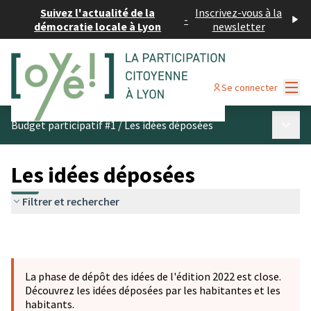
Suivez l'actualité de la
Inscrivez-vous à la
-
démocratie locale à Lyon
newsletter
Menu
Se connecter
Menu p
Budget participatif #1
/
Les idées déposées
Les idées déposées
Filtrer et rechercher
La phase de dépôt des idées de l'édition 2022 est close.
Découvrez les idées déposées par les habitantes et les
habitants.