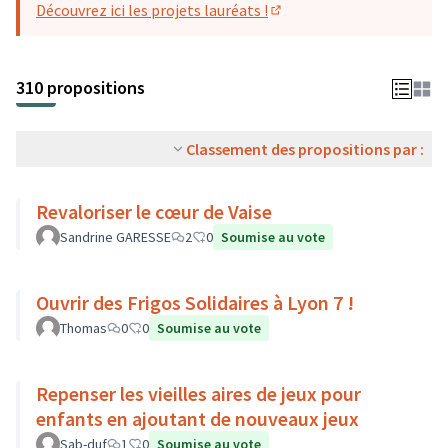
Découvrez ici les projets lauréats !
(S'ouvre dans un nouvel o
310 propositions
Classement des propositions par :
Revaloriser le cœur de Vaise
Sandrine GARESSE
2
0
Soumise au vote
Ouvrir des Frigos Solidaires à Lyon 7 !
Thomas
0
0
Soumise au vote
Repenser les vieilles aires de jeux pour
enfants en ajoutant de nouveaux jeux
Sab-duf
1
0
Soumise au vote