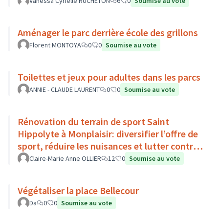
Vanessa Cyrielle RUCHETON
6
0
Soumise au vote
Aménager le parc derrière école des grillons
Florent MONTOYA
0
0
Soumise au vote
Toilettes et jeux pour adultes dans les parcs
ANNIE - CLAUDE LAURENT
0
0
Soumise au vote
Rénovation du terrain de sport Saint
Hippolyte à Monplaisir: diversifier l’offre de
sport, réduire les nuisances et lutter contre
l’îlot de chaleur
Claire-Marie Anne OLLIER
12
0
Soumise au vote
Végétaliser la place Bellecour
Da
0
0
Soumise au vote