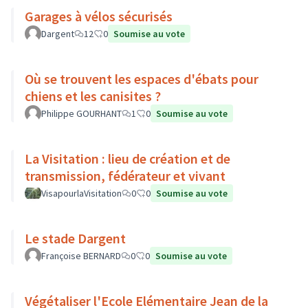
Garages à vélos sécurisés
Dargent
12
0
Soumise au vote
Où se trouvent les espaces d'ébats pour
chiens et les canisites ?
Philippe GOURHANT
1
0
Soumise au vote
La Visitation : lieu de création et de
transmission, fédérateur et vivant
VisapourlaVisitation
0
0
Soumise au vote
Le stade Dargent
Françoise BERNARD
0
0
Soumise au vote
Végétaliser l'Ecole Elémentaire Jean de la