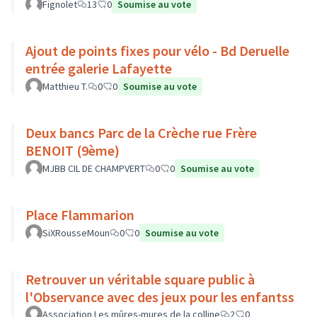
Fignolet
13
0
Soumise au vote
Ajout de points fixes pour vélo - Bd Deruelle
entrée galerie Lafayette
Matthieu T.
0
0
Soumise au vote
Deux bancs Parc de la Crèche rue Frère
BENOIT (9ème)
MJBB CIL DE CHAMPVERT
0
0
Soumise au vote
Place Flammarion
SiXRousseMoun
0
0
Soumise au vote
Retrouver un véritable square public à
l'Observance avec des jeux pour les enfantss
Association Les mûres-mures de la colline
2
0