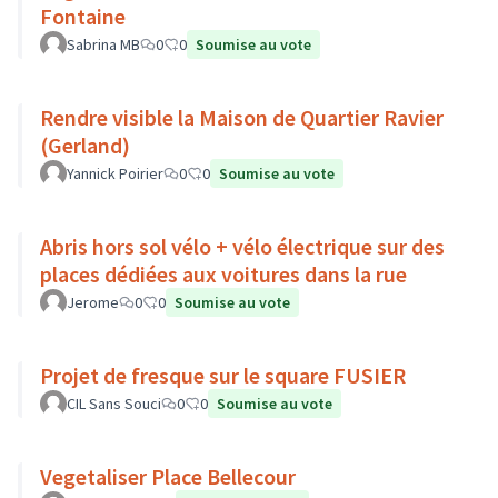
Fontaine
Sabrina MB
0
0
Soumise au vote
Rendre visible la Maison de Quartier Ravier
(Gerland)
Yannick Poirier
0
0
Soumise au vote
Abris hors sol vélo + vélo électrique sur des
places dédiées aux voitures dans la rue
Jerome
0
0
Soumise au vote
Projet de fresque sur le square FUSIER
CIL Sans Souci
0
0
Soumise au vote
Vegetaliser Place Bellecour