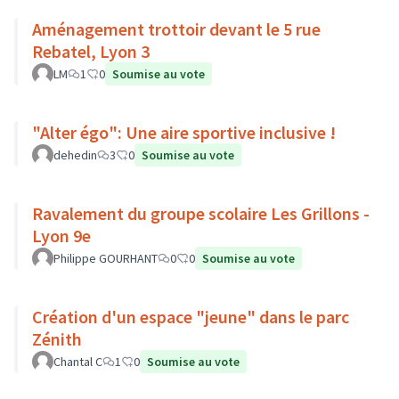
Aménagement trottoir devant le 5 rue
Rebatel, Lyon 3
LM
1
0
Soumise au vote
"Alter égo": Une aire sportive inclusive !
dehedin
3
0
Soumise au vote
Ravalement du groupe scolaire Les Grillons -
Lyon 9e
Philippe GOURHANT
0
0
Soumise au vote
Création d'un espace "jeune" dans le parc
Zénith
Chantal C
1
0
Soumise au vote