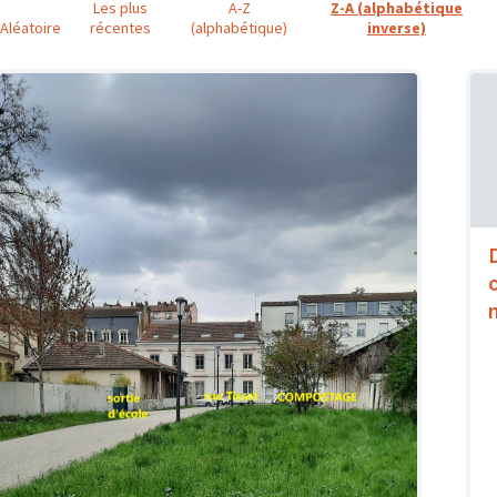
Les plus
A-Z
Z-A (alphabétique
Aléatoire
récentes
(alphabétique)
inverse)
o