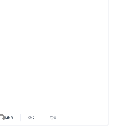
Mbft
2
0