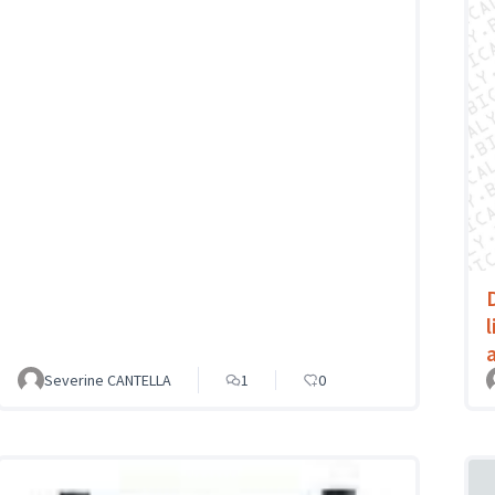
a
Severine CANTELLA
1
0