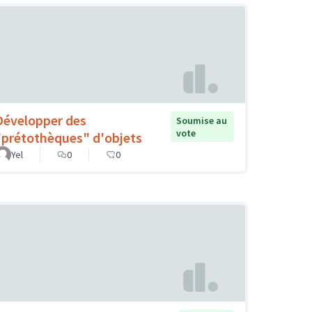
Développer des
Soumise au
vote
"prétothèques" d'objets
Yel
0
0