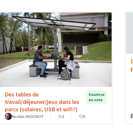
Des tables de
Soumise
au vote
travail/déjeuner/jeux dans les
parcs (solaires, USB et wifi?)
Nicolas HUGODOT
3
0