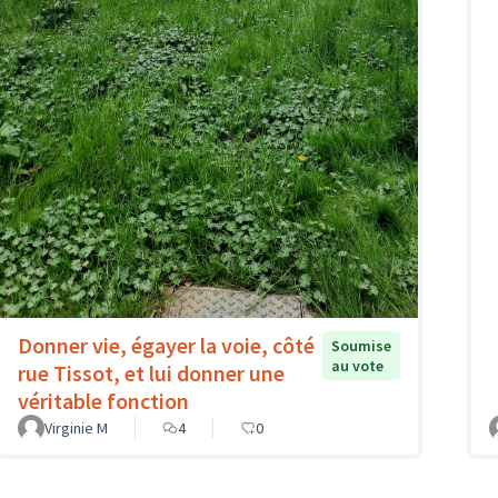
Donner vie, égayer la voie, côté
Soumise
au vote
rue Tissot, et lui donner une
véritable fonction
Virginie M
4
0