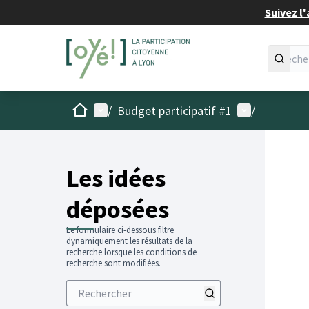
Suivez l'
Accueil
Menu principal
Menu utilisat
/
Budget participatif #1
/
Les idées
déposées
Le formulaire ci-dessous filtre
dynamiquement les résultats de la
recherche lorsque les conditions de
recherche sont modifiées.