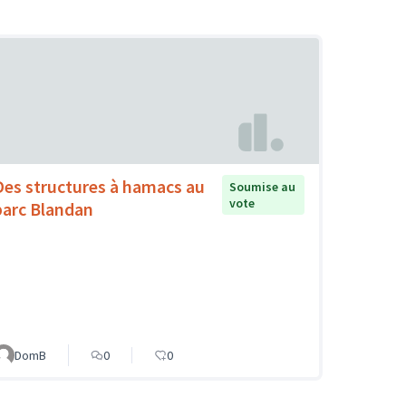
Des structures à hamacs au
Soumise au
vote
parc Blandan
DomB
0
0