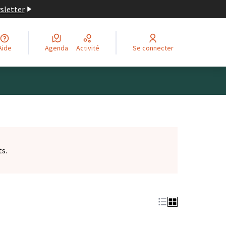
wsletter
Aide
Agenda
Activité
Se connecter
ts.
et)