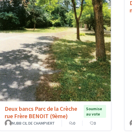
Deux bancs Parc de la Crèche
Soumise
au vote
rue Frère BENOIT (9ème)
MJBB CIL DE CHAMPVERT
0
0