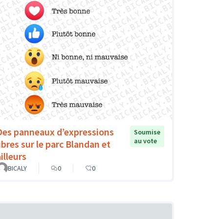
Des panneaux d’expressions
Soumise
au vote
libres sur le parc Blandan et
illeurs
BICALY
0
0