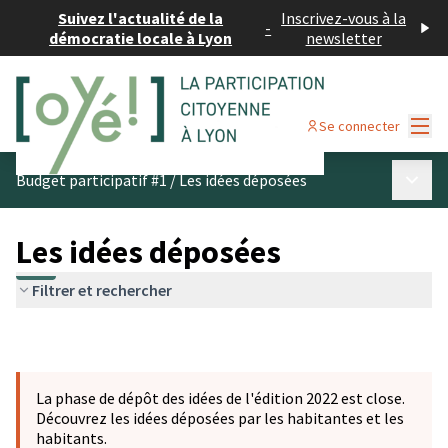
Suivez l'actualité de la
Inscrivez-vous à la
-
démocratie locale à Lyon
newsletter
Menu
Se connecter
Menu p
Budget participatif #1
/
Les idées déposées
Les idées déposées
Filtrer et rechercher
La phase de dépôt des idées de l'édition 2022 est close.
Découvrez les idées déposées par les habitantes et les
habitants.