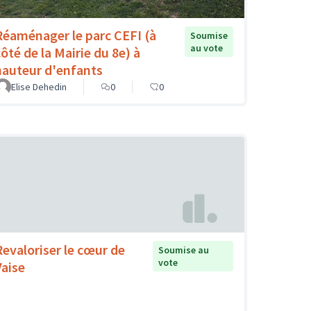
Réaménager le parc CEFI (à
Soumise
au vote
côté de la Mairie du 8e) à
hauteur d'enfants
Elise Dehedin
0
0
Revaloriser le cœur de
Soumise au
vote
Vaise