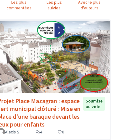
Les plus
Les plus
Avec le plus
commentées
suivies
d'auteurs
Projet Place Mazagran : espace
Soumise
au vote
vert municipal clôturé : Mise en
place d'une baraque devant les
jeux pour enfants
Alexis S.
4
0