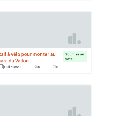
Rail à vélo pour monter au
Soumise au
vote
parc du Vallon
Guillaume T
0
0