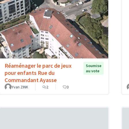
Réaménager le parc de jeux
Soumise
au vote
pour enfants Rue du
Commandant Ayasse
Yvan ZINK
2
0