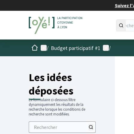
Suivez l'
Accueil
Menu principal
Menu utilisat
/
Budget participatif #1
/
Les idées
déposées
Le formulaire ci-dessous filtre
dynamiquement les résultats de la
recherche lorsque les conditions de
recherche sont modifiées.