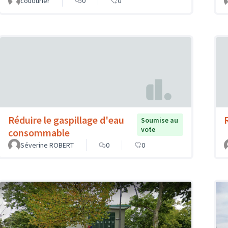
coudurier
0
0
Réduire le gaspillage d'eau
Soumise au
vote
consommable
Séverine ROBERT
0
0