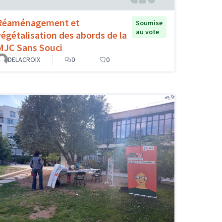
Réaménagement et
Soumise
au vote
végétalisation des abords de la
MJC Sans Souci
DELACROIX
0
0