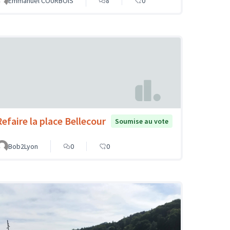
Emmanuel COURBOIS
8
0
Refaire la place Bellecour
Soumise au vote
Bob2Lyon
0
0