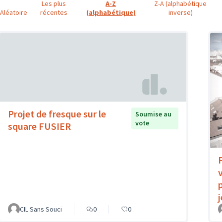
Les plus
A-Z
Z-A (alphabétique
Aléatoire
récentes
(alphabétique)
inverse)
Projet de fresque sur le
Soumise au
vote
square FUSIER
CIL Sans Souci
0
0