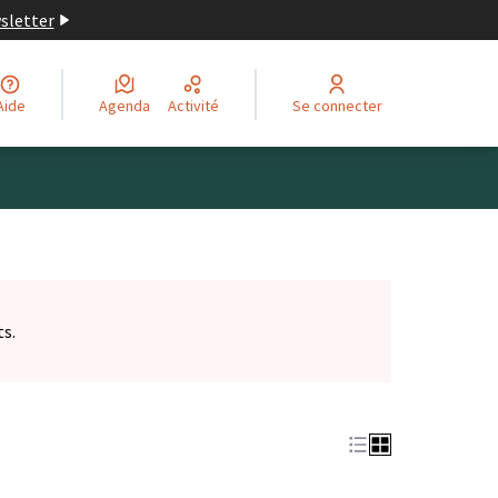
wsletter
Aide
Agenda
Activité
Se connecter
ts.
et)