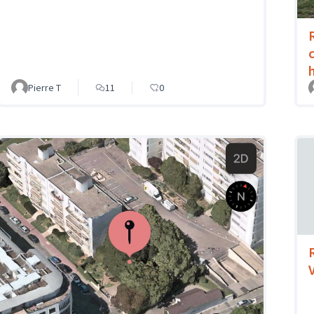
Pierre T
11
0