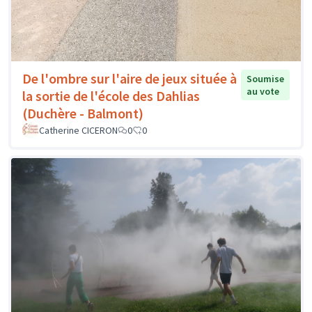
De l'ombre sur l'aire de jeux située à
Soumise
au vote
la sortie de l'école des Dahlias
(Duchère - Balmont)
Catherine CICERON
0
0