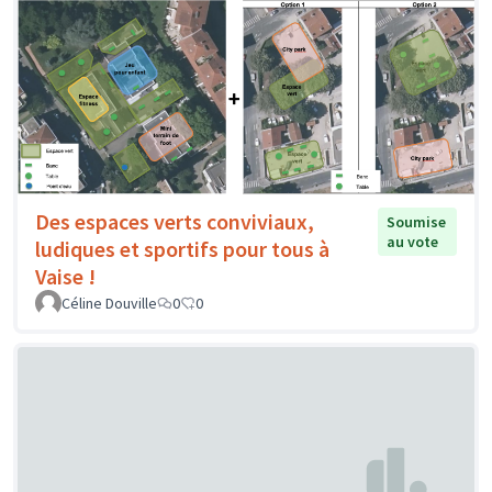
Des espaces verts conviviaux,
Soumise
au vote
ludiques et sportifs pour tous à
Vaise !
Céline Douville
0
0