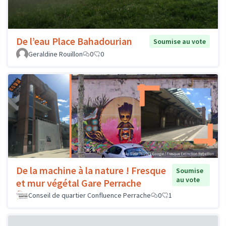
De l’eau Place Bahadourian
Soumise au vote
Geraldine Rouillon
0
0
De la machine à la nature ! Fresque
Soumise
au vote
et mur végétal Gare Perrache
Conseil de quartier Confluence Perrache
0
1