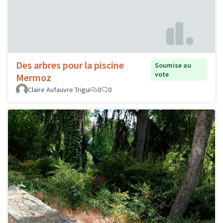
Des arbres pour la piscine
Soumise au
vote
Mermoz
Claire Aufauvre Trigui
0
0