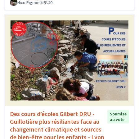
Nico Pigeon
9
0
Des cours d’écoles Gilbert DRU -
Soumise
au vote
Guillotière plus résiliantes face au
changement climatique et sources
de bien-être pour les enfants - Lyon