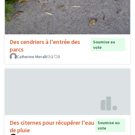
Des cendriers à l'entrée des
Soumise au
vote
parcs
Catherine Meralli
1
0
Des citernes pour récupérer l'eau
Soumise au
vote
de pluie