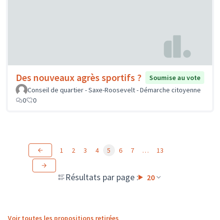
Des nouveaux agrès sportifs ?
Soumise au vote
Conseil de quartier - Saxe-Roosevelt - Démarche citoyenne
0
0
1
2
3
4
5
6
7
…
13
Résultats par page :
20
Voir toutes les propositions retirées