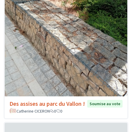
Des assises au parc du Vallon !
Soumise au vote
Catherine CICERON
0
0