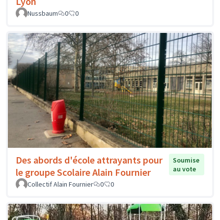
Lyon
Nussbaum
0
0
Des abords d'école attrayants pour
Soumise
au vote
le groupe Scolaire Alain Fournier
Collectif Alain Fournier
0
0