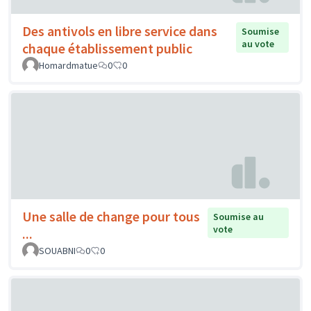
Des antivols en libre service dans
Soumise
au vote
chaque établissement public
Homardmatue
0
0
Une salle de change pour tous
Soumise au
vote
...
SOUABNI
0
0