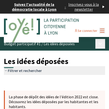
Suivez l'actualité de la
Inscrivez-vous à la
-
démocratie locale à Lyon
newsletter
Menu
Se connecter
Menu p
Budget participatif #1
/
Les idées déposées
Les idées déposées
Filtrer et rechercher
La phase de dépôt des idées de l'édition 2022 est close.
Découvrez les idées déposées par les habitantes et les
habitants.