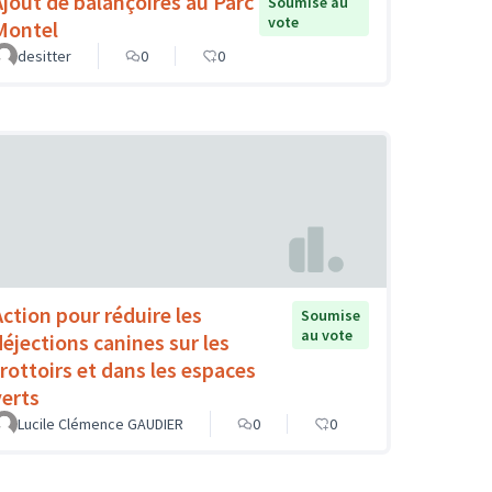
Ajout de balançoires au Parc
Soumise au
vote
Montel
desitter
0
0
Action pour réduire les
Soumise
au vote
déjections canines sur les
trottoirs et dans les espaces
verts
Lucile Clémence GAUDIER
0
0