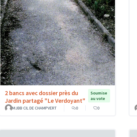
2 bancs avec dossier près du
Soumise
au vote
Jardin partagé "Le Verdoyant"
MJBB CIL DE CHAMPVERT
0
0