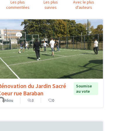
Les plus
Les plus
Avec le plus
commentées
suivies
d'auteurs
Rénovation du Jardin Sacré
Soumise
au vote
Coeur rue Baraban
Aliou
3
0