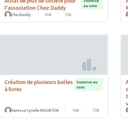
Achat de jeux de société pour
Soumise
au vote
l'association Chez Daddy
ChezDaddy
0
0
Création de plusieurs boîtes
Soumise au
vote
à livres
Vanessa Cyrielle RUCHETON
6
0