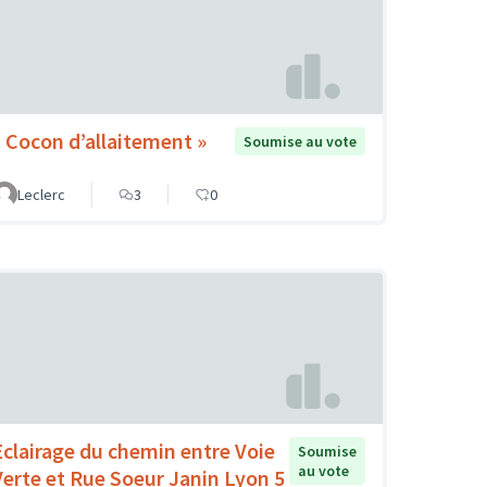
« Cocon d’allaitement »
Soumise au vote
Leclerc
3
0
Eclairage du chemin entre Voie
Soumise
au vote
Verte et Rue Soeur Janin Lyon 5