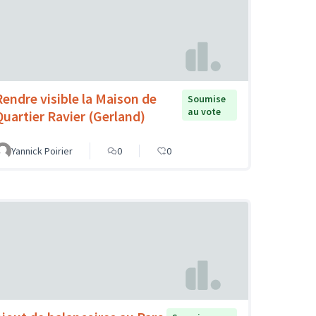
Rendre visible la Maison de
Soumise
au vote
Quartier Ravier (Gerland)
Yannick Poirier
0
0