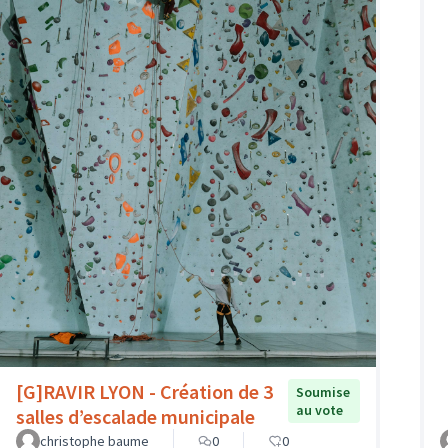
[G]RAVIR LYON - Création de 3
Soumise
au vote
salles d’escalade municipale
christophe baume
0
0