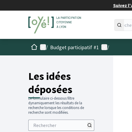
Suivez l'
Accueil
Menu principal
Menu utilisat
/
Budget participatif #1
/
Les idées
déposées
Le formulaire ci-dessous filtre
dynamiquement les résultats de la
recherche lorsque les conditions de
recherche sont modifiées.