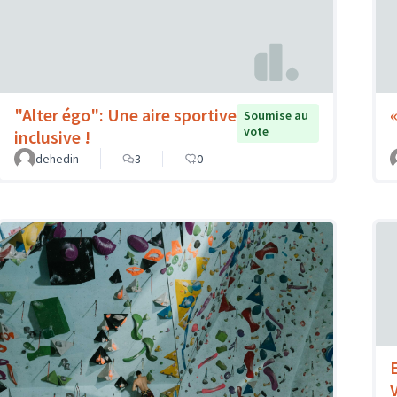
"Alter égo": Une aire sportive
Soumise au
vote
inclusive !
dehedin
3
0