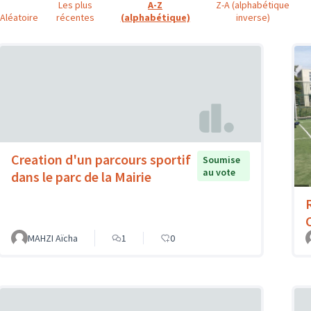
Les plus
A-Z
Z-A (alphabétique
Aléatoire
récentes
(alphabétique)
inverse)
Creation d'un parcours sportif
Soumise
au vote
dans le parc de la Mairie
MAHZI Aïcha
1
0