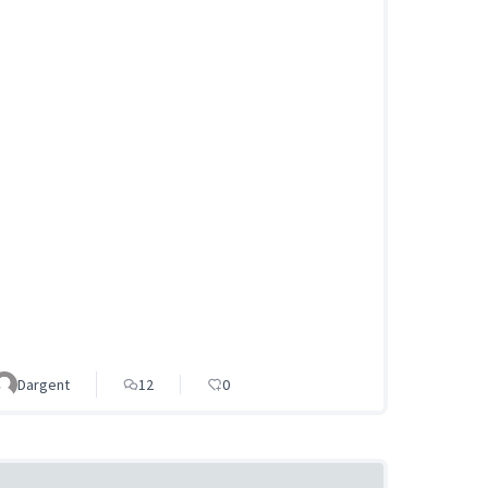
Dargent
12
0