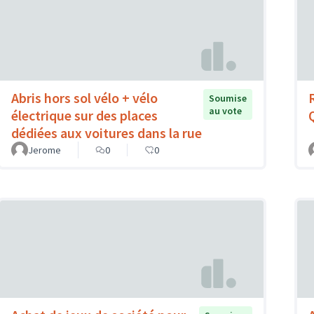
Abris hors sol vélo + vélo
Soumise
au vote
électrique sur des places
dédiées aux voitures dans la rue
Jerome
0
0