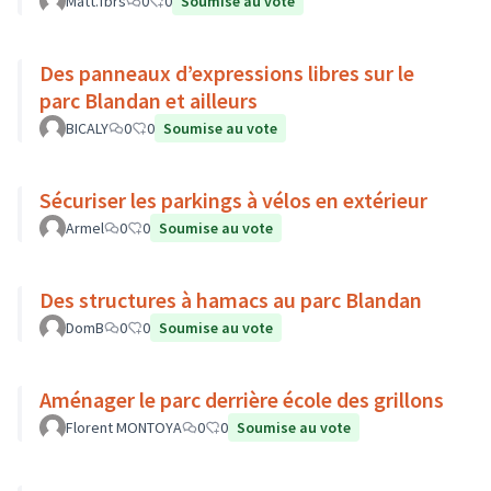
Matt.fbrs
0
0
Soumise au vote
Des panneaux d’expressions libres sur le
parc Blandan et ailleurs
BICALY
0
0
Soumise au vote
Sécuriser les parkings à vélos en extérieur
Armel
0
0
Soumise au vote
Des structures à hamacs au parc Blandan
DomB
0
0
Soumise au vote
Aménager le parc derrière école des grillons
Florent MONTOYA
0
0
Soumise au vote