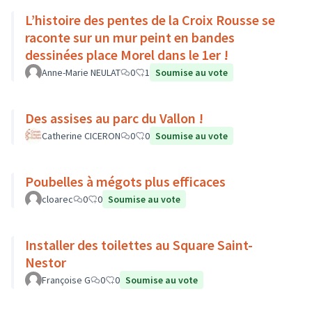
L’histoire des pentes de la Croix Rousse se
raconte sur un mur peint en bandes
dessinées place Morel dans le 1er !
Anne-Marie NEULAT
0
1
Soumise au vote
Des assises au parc du Vallon !
Catherine CICERON
0
0
Soumise au vote
Poubelles à mégots plus efficaces
cloarec
0
0
Soumise au vote
Installer des toilettes au Square Saint-
Nestor
Françoise G
0
0
Soumise au vote