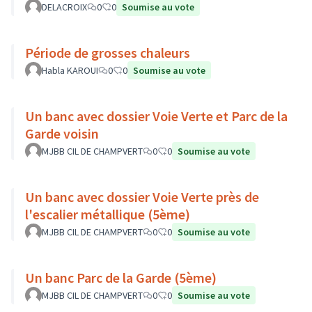
DELACROIX
0
0
Soumise au vote
Période de grosses chaleurs
Habla KAROUI
0
0
Soumise au vote
Un banc avec dossier Voie Verte et Parc de la
Garde voisin
MJBB CIL DE CHAMPVERT
0
0
Soumise au vote
Un banc avec dossier Voie Verte près de
l'escalier métallique (5ème)
MJBB CIL DE CHAMPVERT
0
0
Soumise au vote
Un banc Parc de la Garde (5ème)
MJBB CIL DE CHAMPVERT
0
0
Soumise au vote