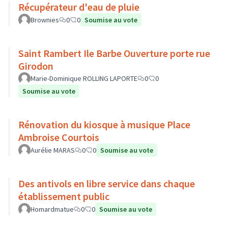
Récupérateur d'eau de pluie
Brownies
0
0
Soumise au vote
Saint Rambert Ile Barbe Ouverture porte rue
Girodon
Marie-Dominique ROLLING LAPORTE
0
0
Soumise au vote
Rénovation du kiosque à musique Place
Ambroise Courtois
Aurélie MARAS
0
0
Soumise au vote
Des antivols en libre service dans chaque
établissement public
Homardmatue
0
0
Soumise au vote