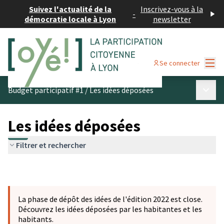
Suivez l'actualité de la
Inscrivez-vous à la
-
démocratie locale à Lyon
newsletter
Menu
Se connecter
Menu p
Budget participatif #1
/
Les idées déposées
Les idées déposées
Filtrer et rechercher
La phase de dépôt des idées de l'édition 2022 est close.
Découvrez les idées déposées par les habitantes et les
habitants.