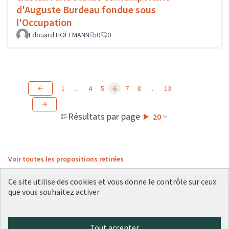
d'Auguste Burdeau fondue sous
l'Occupation
Edouard HOFFMANN
0
0
1
…
4
5
6
7
8
…
13
Résultats par page :
20
Voir toutes les propositions retirées
Ce site utilise des cookies et vous donne le contrôle sur ceux
que vous souhaitez activer
Conditions d'utilisation
Paramètres des cookies
Plateforme de participation citoyenne de la Ville de Lyon sur X
Plateforme de participation citoyenne de la Ville de Lyon sur Face
Plateforme de participation citoyenne de la Ville de Lyon sur 
Plateforme de participation citoyenne de la Ville de Lyo
Plateforme de participation citoyenne de la Ville d
Tout accepter