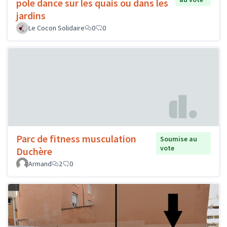
pole dance sur les quais ou dans les
jardins
Le Cocon Solidaire
0
0
Parc de fitness musculation
Soumise au
vote
Duchère
Armand
2
0