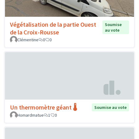
Végétalisation de la partie Ouest
Soumise
au vote
de la Croix-Rousse
Clémentine
0
0
Un thermomètre géant 🌡️
Soumise au vote
Homardmatue
1
0