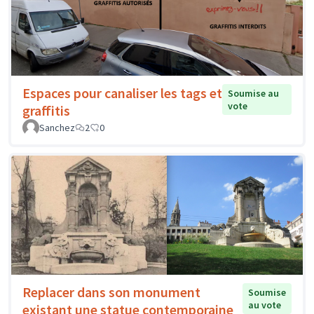
Espaces pour canaliser les tags et
Soumise au
vote
graffitis
Sanchez
2
0
Replacer dans son monument
Soumise
au vote
existant une statue contemporaine