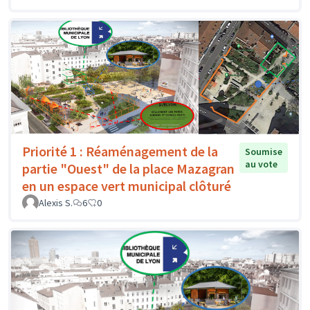
Priorité 1 : Réaménagement de la
Soumise
au vote
partie "Ouest" de la place Mazagran
en un espace vert municipal clôturé
Alexis S.
6
0