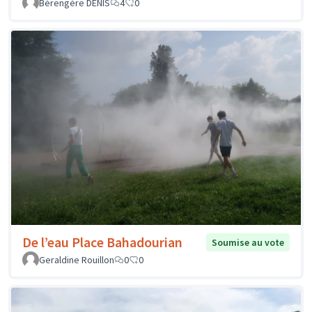
Bérengère DENIS
4
0
De l’eau Place Bahadourian
Soumise au vote
Geraldine Rouillon
0
0