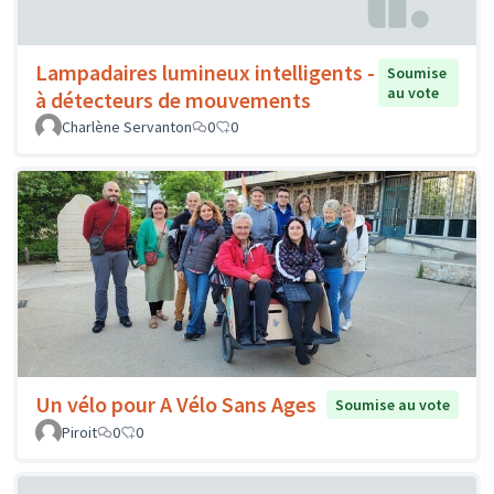
Lampadaires lumineux intelligents -
Soumise
au vote
à détecteurs de mouvements
Charlène Servanton
0
0
Un vélo pour A Vélo Sans Ages
Soumise au vote
Piroit
0
0