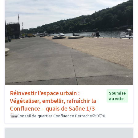
Réinvestir l’espace urbain :
Soumise
au vote
Végétaliser, embellir, rafraîchir la
Confluence – quais de Saône 1/3
Conseil de quartier Confluence Perrache
0
0