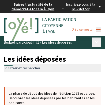
Suivez l'actualité de la
Inscrivez-vous à la
-
démocratie locale à Lyon
newsletter
Menu
Se connecter
Menu p
Budget participatif #1
/
Les idées déposées
Les idées déposées
Filtrer et rechercher
La phase de dépôt des idées de l'édition 2022 est close.
Découvrez les idées déposées par les habitantes et les
habitants.