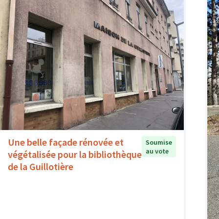
Une belle façade rénovée et
Soumise
au vote
végétalisée pour la bibliothèque
de la Guillotière