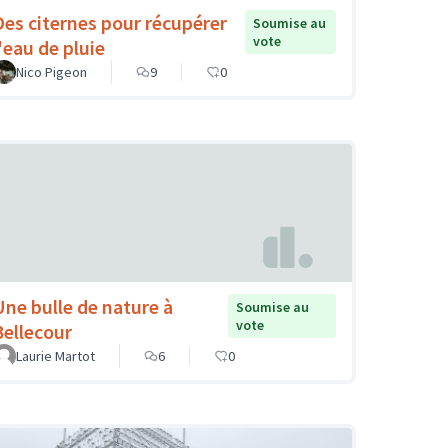
Des citernes pour récupérer
Soumise au
vote
l'eau de pluie
Nico Pigeon
9
0
Une bulle de nature à
Soumise au
vote
Bellecour
Laurie Martot
6
0