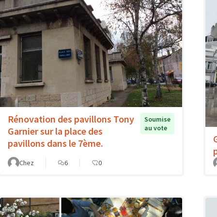
Rénovation des pavillons Tony
Soumise
au vote
Garnier sur la place des
pavillons dans le 7ème.
Chez
6
0