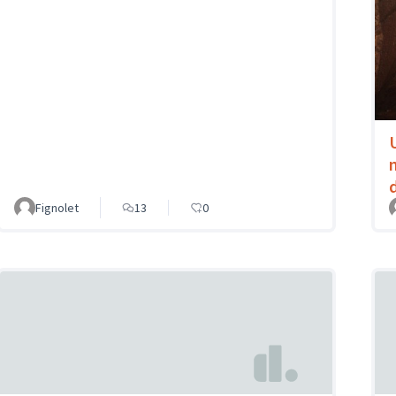
Fignolet
13
0