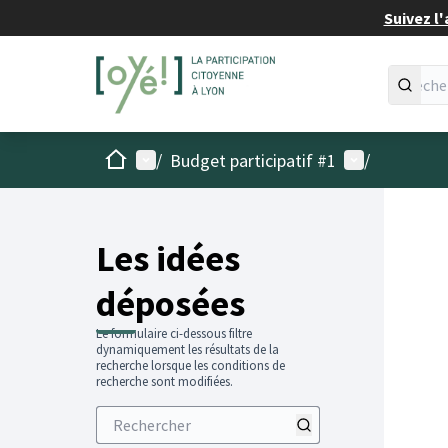
Suivez l'
Accueil
Menu principal
Menu utilisat
/
Budget participatif #1
/
Les idées
déposées
Le formulaire ci-dessous filtre
dynamiquement les résultats de la
recherche lorsque les conditions de
recherche sont modifiées.