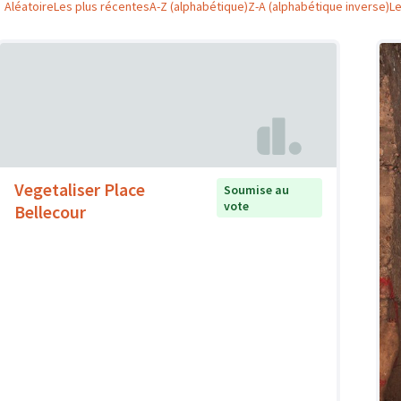
Aléatoire
Les plus récentes
A-Z (alphabétique)
Z-A (alphabétique inverse)
L
Vegetaliser Place
Soumise au
vote
Bellecour