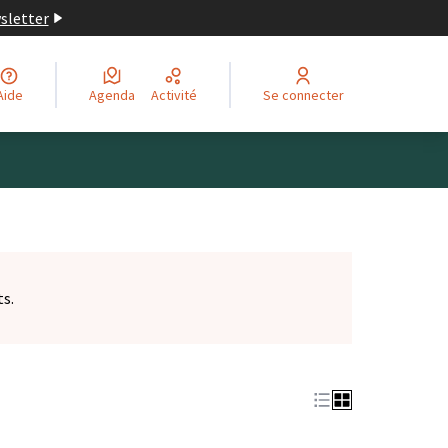
wsletter
Aide
Agenda
Activité
Se connecter
ts.
et)