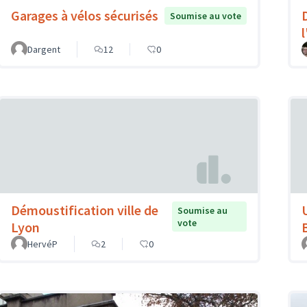
Garages à vélos sécurisés
Soumise au vote
Dargent
12
0
Démoustification ville de
Soumise au
vote
Lyon
HervéP
2
0