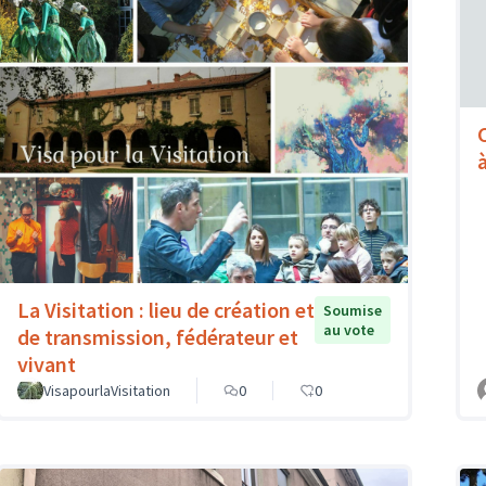
à
La Visitation : lieu de création et
Soumise
au vote
de transmission, fédérateur et
vivant
VisapourlaVisitation
0
0