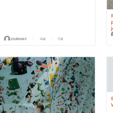
JOURDAN F.
0
0