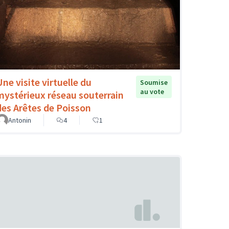
Une visite virtuelle du
Soumise
au vote
mystérieux réseau souterrain
des Arêtes de Poisson
Antonin
4
1