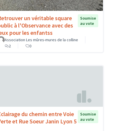
Retrouver un véritable square
Soumise
au vote
public à l'Observance avec des
jeux pour les enfantss
Association Les mûres-mures de la colline
2
0
Eclairage du chemin entre Voie
Soumise
au vote
Verte et Rue Soeur Janin Lyon 5