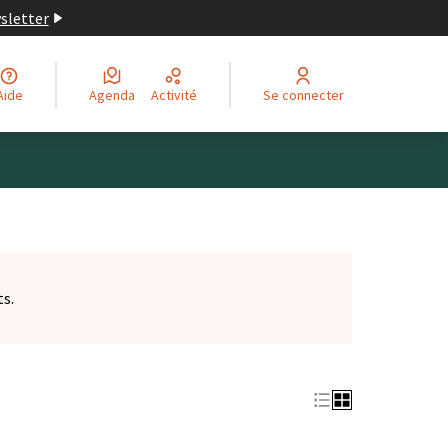
wsletter
Aide
Agenda
Activité
Se connecter
ts.
et)