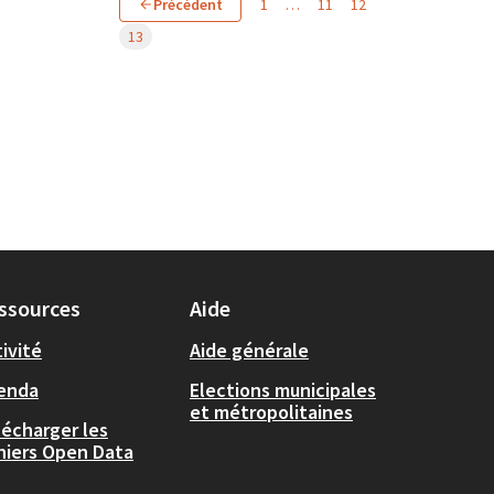
Précédent
1
…
11
12
13
ssources
Aide
ivité
Aide générale
enda
Elections municipales
et métropolitaines
lécharger les
chiers Open Data