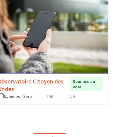
Observatoire Citoyen des
Soumise au
vote
Ondes
Lyondes - Sera
0
0