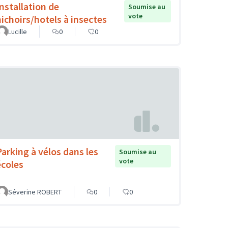
Installation de
Soumise au
vote
nichoirs/hotels à insectes
Lucille
0
0
Parking à vélos dans les
Soumise au
vote
écoles
Séverine ROBERT
0
0