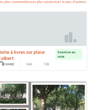
Les plus commentées
Les plus suivies
Avec le plus d'auteurs
oite à livres sur place
Soumise au
vote
Colbert
CHAINE
0
0