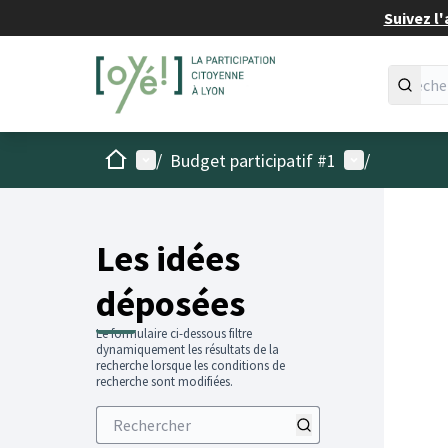
Suivez l'
Accueil
Menu principal
Menu utilisat
/
Budget participatif #1
/
Les idées
déposées
Le formulaire ci-dessous filtre
dynamiquement les résultats de la
recherche lorsque les conditions de
recherche sont modifiées.