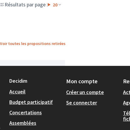
Résultats par page :
20
Voir toutes les propositions retirées
Decidim
Mon compte
Re
Accueil
Créer un compte
Act
Budget participatif
Se connecter
Ag
Concertations
Té
fi
Assemblées
,