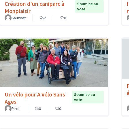
Création d'un caniparc à
Soumise au
vote
Monplaisir
Sauzeat
2
0
Un vélo pour A Vélo Sans
Soumise au
vote
Ages
Piroit
0
0