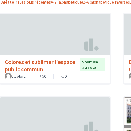
Aléatoire
Les plus récentes
A-Z (alphabétique)
Z-A (alphabétique inverse)
Colorez et sublimer l'espace
B
Soumise
au vote
public commun
alcolorz
0
0