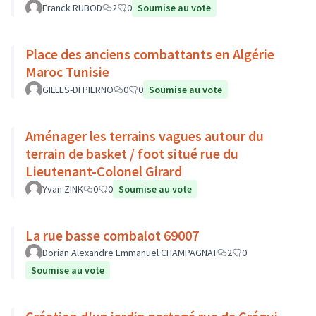
Franck RUBOD
2
0
Soumise au vote
Place des anciens combattants en Algérie
Maroc Tunisie
GILLES-DI PIERNO
0
0
Soumise au vote
Aménager les terrains vagues autour du
terrain de basket / foot situé rue du
Lieutenant-Colonel Girard
Yvan ZINK
0
0
Soumise au vote
La rue basse combalot 69007
Dorian Alexandre Emmanuel CHAMPAGNAT
2
0
Soumise au vote