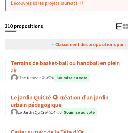
Découvrez ici les projets lauréats !
(S'ouvre dans un nouvel o
310 propositions
Classement des propositions par :
Terrains de basket-ball ou handball en plein
air
Elise Dehedin
0
0
Soumise au vote
Le jardin QuiCré 🌻 création d’un jardin
urbain pédagogique
Le Jardin QuiCré
14
0
Soumise au vote
Casier au parc de la Tête d'Or