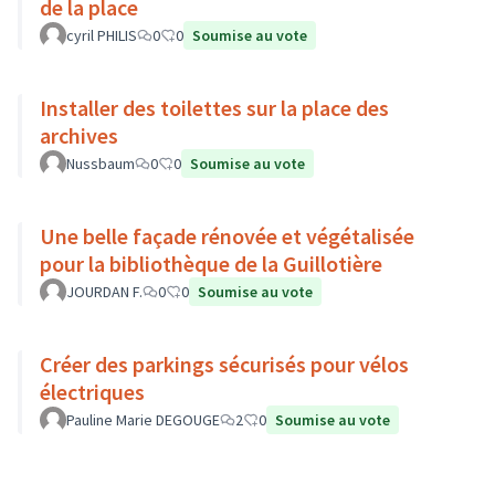
de la place
cyril PHILIS
0
0
Soumise au vote
Installer des toilettes sur la place des
archives
Nussbaum
0
0
Soumise au vote
Une belle façade rénovée et végétalisée
pour la bibliothèque de la Guillotière
JOURDAN F.
0
0
Soumise au vote
Créer des parkings sécurisés pour vélos
électriques
Pauline Marie DEGOUGE
2
0
Soumise au vote