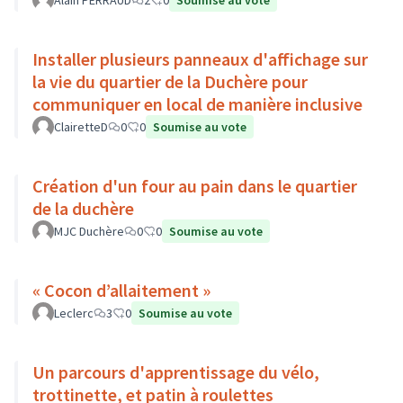
Alain PERRAUD
2
0
Soumise au vote
Installer plusieurs panneaux d'affichage sur
la vie du quartier de la Duchère pour
communiquer en local de manière inclusive
ClairetteD
0
0
Soumise au vote
Création d'un four au pain dans le quartier
de la duchère
MJC Duchère
0
0
Soumise au vote
« Cocon d’allaitement »
Leclerc
3
0
Soumise au vote
Un parcours d'apprentissage du vélo,
trottinette, et patin à roulettes