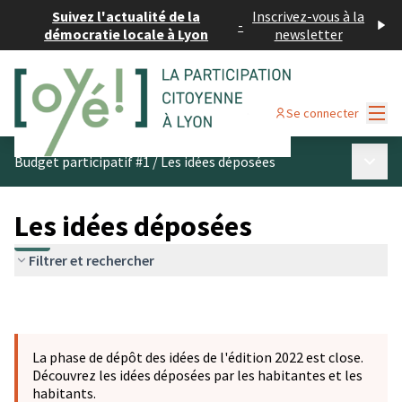
Suivez l'actualité de la
Inscrivez-vous à la
-
démocratie locale à Lyon
newsletter
Menu
Se connecter
Menu p
Budget participatif #1
/
Les idées déposées
Les idées déposées
Filtrer et rechercher
La phase de dépôt des idées de l'édition 2022 est close.
Découvrez les idées déposées par les habitantes et les
habitants.