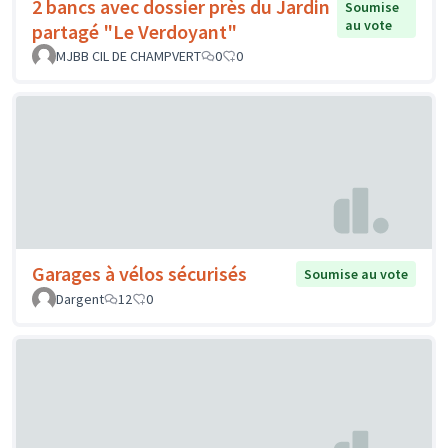
2 bancs avec dossier près du Jardin
Soumise
au vote
partagé "Le Verdoyant"
MJBB CIL DE CHAMPVERT
0
0
Garages à vélos sécurisés
Soumise au vote
Dargent
12
0