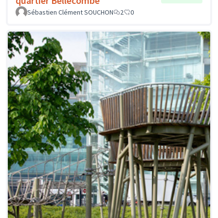
quartier Bellecombe
Sébastien Clément SOUCHON
2
0