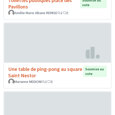
Toilettes publiques place des
Soumise au
vote
Pavillons
Amélie Marie Albane REMISE
1
0
Une table de ping-pong au square
Soumise au
vote
Saint Nestor
Marianne MEDIONI
1
0