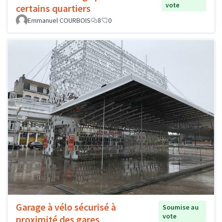
vote
certains quartiers
Emmanuel COURBOIS
8
0
Garage à vélo sécurisé à
Soumise au
vote
proximité des gares