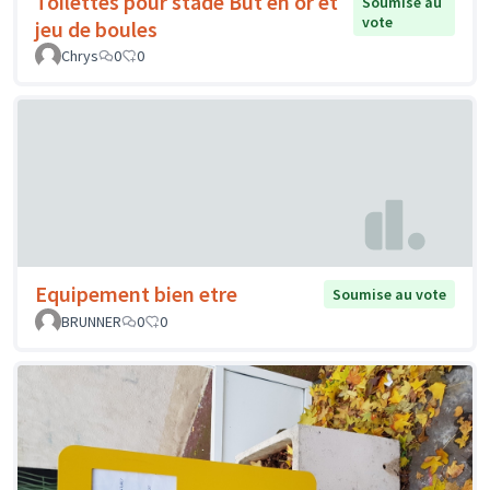
Toilettes pour stade But en or et
Soumise au
vote
jeu de boules
Chrys
0
0
Equipement bien etre
Soumise au vote
BRUNNER
0
0