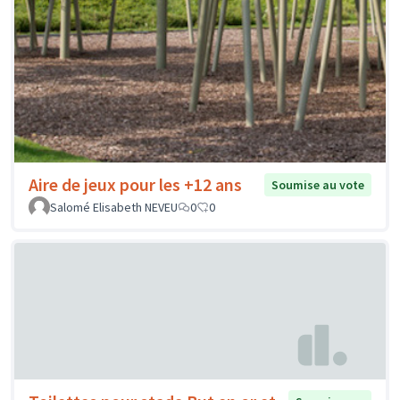
Aire de jeux pour les +12 ans
Soumise au vote
Salomé Elisabeth NEVEU
0
0