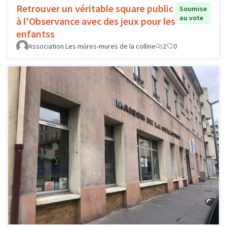
Retrouver un véritable square public
Soumise
au vote
à l'Observance avec des jeux pour les
enfantss
Association Les mûres-mures de la colline
2
0