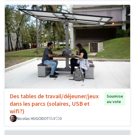
Des tables de travail/déjeuner/jeux
Soumise
au vote
dans les parcs (solaires, USB et
wifi?)
Nicolas HUGODOT
3
0