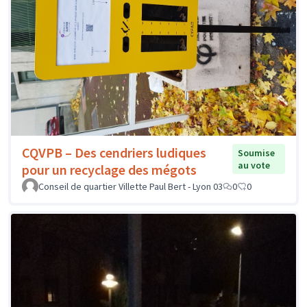
CQVPB – Des cendriers ludiques
Soumise
au vote
pour un recyclage des mégots
Conseil de quartier Villette Paul Bert - Lyon 03
0
0