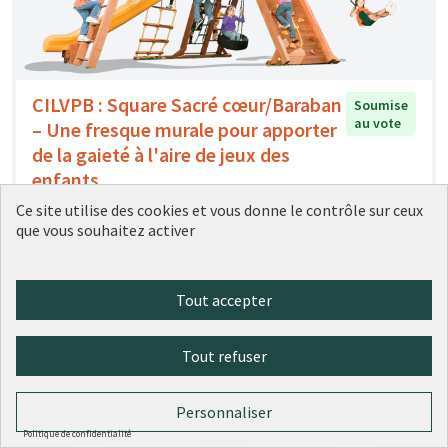
CILVPB : Square Sacré cœur/Baraban
Soumise
au vote
– Une fresque murale pour apporter
de la gaieté à l'aire de jeux des
enfants
CIL Villette Paul Bert Lyon 03
0
0
Ce site utilise des cookies et vous donne le contrôle sur ceux
que vous souhaitez activer
Tout accepter
Tout refuser
Personnaliser
Aire de jeux adaptée aux jeunes
Soumise
Politique de confidentialité
au vote
enfants Quai Rambaud