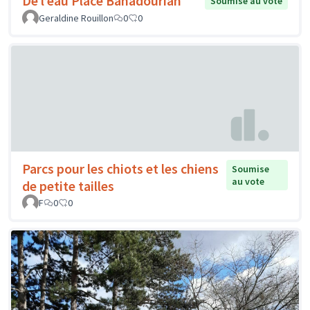
De l’eau Place Bahadourian
Soumise au vote
Geraldine Rouillon
0
0
Parcs pour les chiots et les chiens
Soumise
au vote
de petite tailles
F
0
0