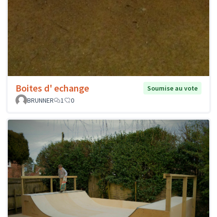
Boites d' echange
Soumise au vote
BRUNNER
1
0