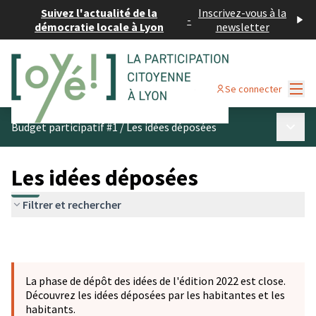
Suivez l'actualité de la
Inscrivez-vous à la
-
démocratie locale à Lyon
newsletter
Menu
Se connecter
Menu p
Budget participatif #1
/
Les idées déposées
Les idées déposées
Filtrer et rechercher
La phase de dépôt des idées de l'édition 2022 est close.
Découvrez les idées déposées par les habitantes et les
habitants.