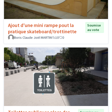
Ajout d'une mini rampe pout la
Soumise
au vote
pratique skateboard/trottinette
Boris Claude Joël MARTIN
10
0