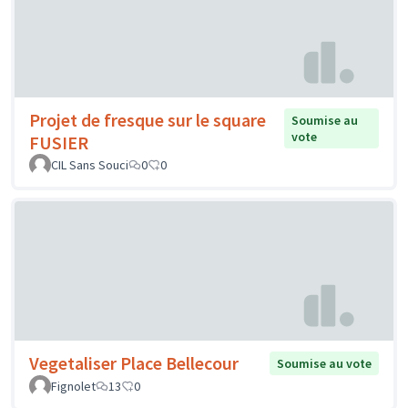
Projet de fresque sur le square
Soumise au
vote
FUSIER
CIL Sans Souci
0
0
Vegetaliser Place Bellecour
Soumise au vote
Fignolet
13
0