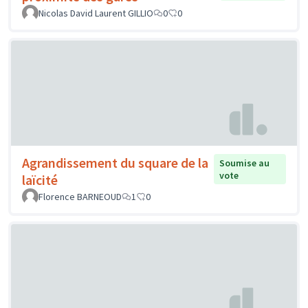
Nicolas David Laurent GILLIO
0
0
Agrandissement du square de la
Soumise au
vote
laïcité
Florence BARNEOUD
1
0