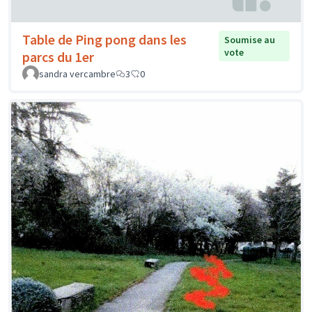
Table de Ping pong dans les
Soumise au
vote
parcs du 1er
sandra vercambre
3
0