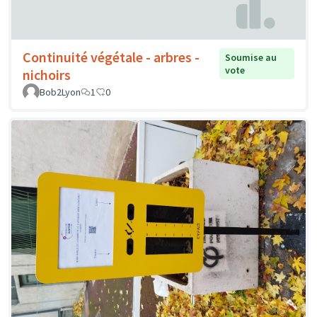
Continuité végétale - arbres -
Soumise au
vote
nichoirs
Bob2Lyon
1
0