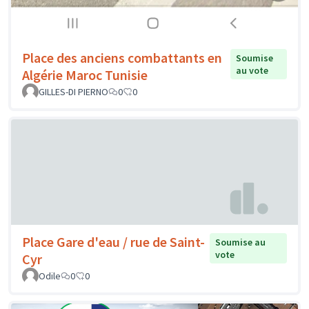
Place des anciens combattants en
Soumise
au vote
Algérie Maroc Tunisie
GILLES-DI PIERNO
0
0
Place Gare d'eau / rue de Saint-
Soumise au
vote
Cyr
Odile
0
0