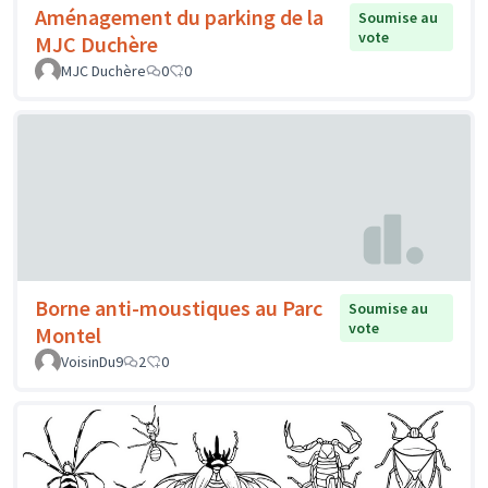
Aménagement du parking de la
Soumise au
vote
MJC Duchère
MJC Duchère
0
0
Borne anti-moustiques au Parc
Soumise au
vote
Montel
VoisinDu9
2
0