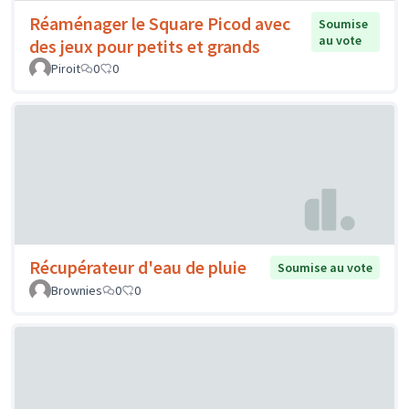
Réaménager le Square Picod avec
Soumise
au vote
des jeux pour petits et grands
Piroit
0
0
Récupérateur d'eau de pluie
Soumise au vote
Brownies
0
0