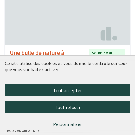
Une bulle de nature à
Soumise au
vote
Bellecour
Ce site utilise des cookies et vous donne le contrôle sur ceux
Laurie Martot
6
0
que vous souhaitez activer
Tout accepter
Tout refuser
Personnaliser
Politique de confidentialité
Refaire la place Bellecour
Soumise au vote