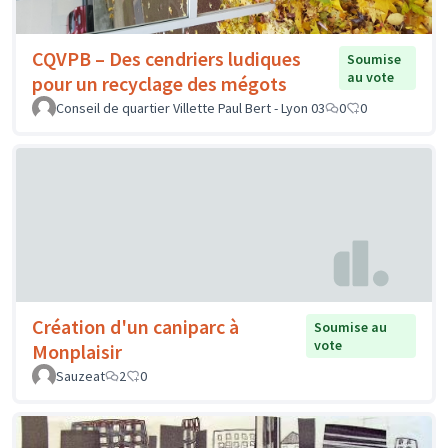
CQVPB – Des cendriers ludiques
Soumise
au vote
pour un recyclage des mégots
Conseil de quartier Villette Paul Bert - Lyon 03
0
0
Création d'un caniparc à
Soumise au
vote
Monplaisir
Sauzeat
2
0