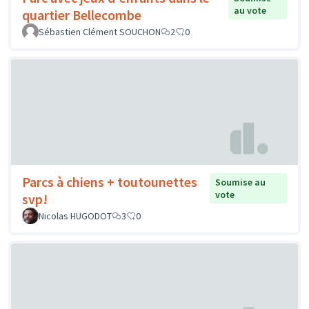
au vote
quartier Bellecombe
Sébastien Clément SOUCHON
2
0
Parcs à chiens + toutounettes
Soumise au
vote
svp!
Nicolas HUGODOT
3
0