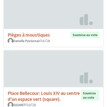
Pièges à moustiques
Soumise au vote
Danielle Pastureau
1
0
Place Bellecour: Louis XIV au centre
Soumise
au vote
d'un espace vert (square).
GIGARET
2
0