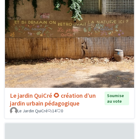
Le jardin QuiCré 🌻 création d’un
Soumise
au vote
jardin urbain pédagogique
Le Jardin QuiCré
14
0