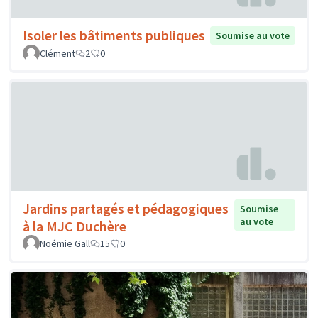
Isoler les bâtiments publiques
Soumise au vote
Clément
2
0
Jardins partagés et pédagogiques
Soumise
au vote
à la MJC Duchère
Noémie Gall
15
0