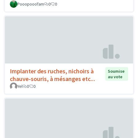
PooopoooTam
0
0
Implanter des ruches, nichoirs à
Soumise
au vote
chauve-souris, à mésanges etc...
Yel
0
0