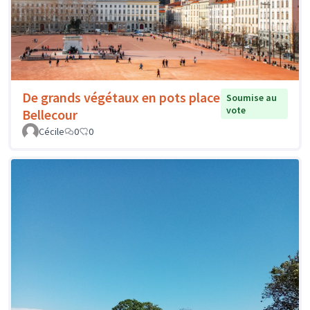
De grands végétaux en pots place
Soumise au
vote
Bellecour
Cécile
0
0