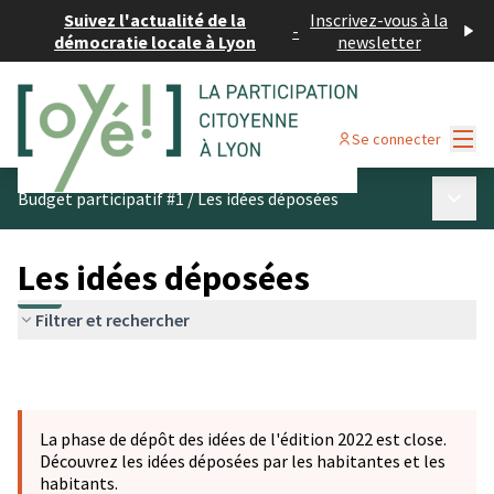
Suivez l'actualité de la
Inscrivez-vous à la
-
démocratie locale à Lyon
newsletter
Menu
Se connecter
Menu p
Budget participatif #1
/
Les idées déposées
Les idées déposées
Filtrer et rechercher
La phase de dépôt des idées de l'édition 2022 est close.
Découvrez les idées déposées par les habitantes et les
habitants.