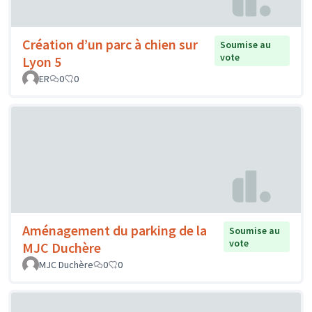
Création d’un parc à chien sur
Soumise au
vote
Lyon 5
ER
0
0
Aménagement du parking de la
Soumise au
vote
MJC Duchère
MJC Duchère
0
0