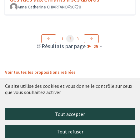
Anne Catherine CHIARTANO
0
0
1
2
3
Résultats par page :
25
Voir toutes les propositions retirées
Ce site utilise des cookies et vous donne le contrôle sur ceux
que vous souhaitez activer
Conditions d'utilisation
Paramètres des cookies
Plateforme de participation citoyenne de la Ville de Lyon sur X
Plateforme de participation citoyenne de la Ville de Lyon sur Face
Plateforme de participation citoyenne de la Ville de Lyon sur 
Plateforme de participation citoyenne de la Ville de Lyo
Plateforme de participation citoyenne de la Ville d
Tout accepter
(Lien externe)
(Lien externe)
(Lien externe)
(Lien externe)
(Lien externe)
Tout refuser