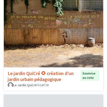
Le jardin QuiCré 🌻 création d’un
Soumise
au vote
jardin urbain pédagogique
Le Jardin QuiCré
14
0