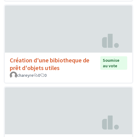
Création d'une bibiotheque de
Soumise
au vote
prêt d'objets utiles
chareyre
0
0