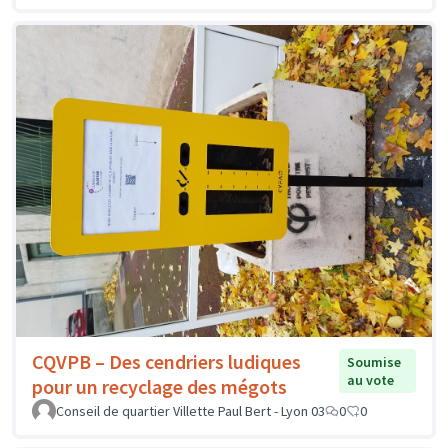
CQVPB – Des cendriers ludiques
Soumise
au vote
pour un recyclage des mégots
Conseil de quartier Villette Paul Bert - Lyon 03
0
0