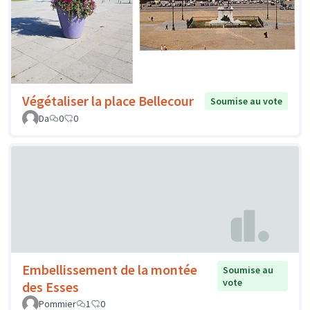
Végétaliser la place Bellecour
Soumise au vote
Da
0
0
Embellissement de la montée
Soumise au
vote
des Esses
Pommier
1
0