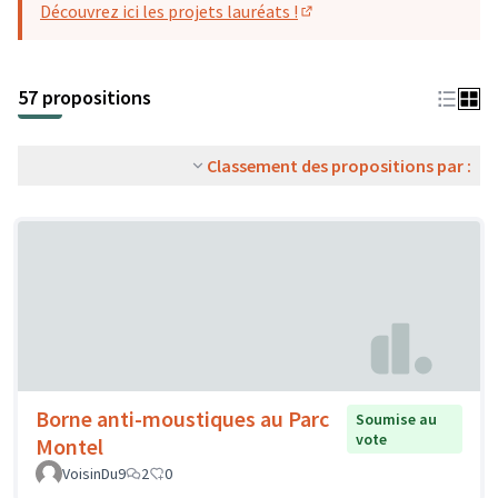
Découvrez ici les projets lauréats !
(S'ouvre dans un nouvel o
57 propositions
Classement des propositions par :
Borne anti-moustiques au Parc
Soumise au
vote
Montel
VoisinDu9
2
0