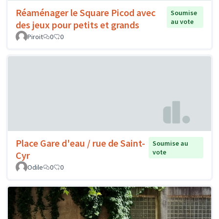
Réaménager le Square Picod avec
Soumise
au vote
des jeux pour petits et grands
Piroit
0
0
Place Gare d'eau / rue de Saint-
Soumise au
vote
Cyr
Odile
0
0