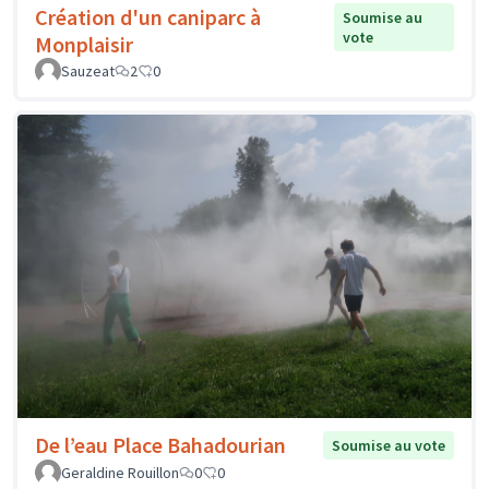
Création d'un caniparc à
Soumise au
vote
Monplaisir
Sauzeat
2
0
De l’eau Place Bahadourian
Soumise au vote
Geraldine Rouillon
0
0