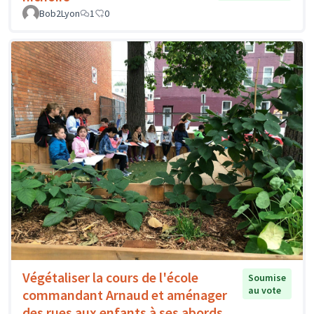
Bob2Lyon
1
0
Végétaliser la cours de l'école
Soumise
au vote
commandant Arnaud et aménager
des rues aux enfants à ses abords