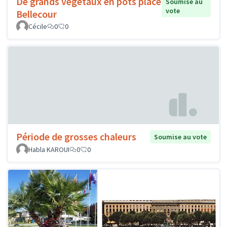
De grands végétaux en pots place
Soumise au
vote
Bellecour
Cécile
0
0
Période de grosses chaleurs
Soumise au vote
Habla KAROUI
0
0