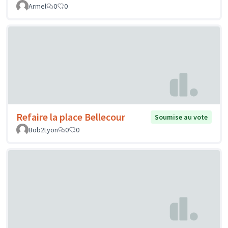
Armel
0
0
Refaire la place Bellecour
Soumise au vote
Bob2Lyon
0
0