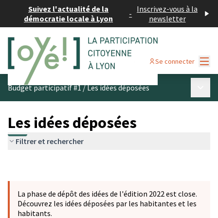
Suivez l'actualité de la
Inscrivez-vous à la
-
démocratie locale à Lyon
newsletter
Menu
Se connecter
Menu p
Budget participatif #1
/
Les idées déposées
Les idées déposées
Filtrer et rechercher
La phase de dépôt des idées de l'édition 2022 est close.
Découvrez les idées déposées par les habitantes et les
habitants.