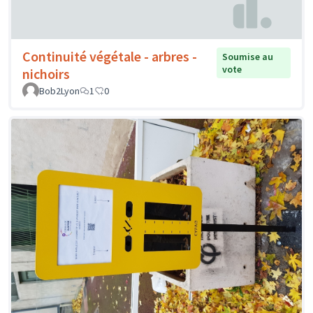
Continuité végétale - arbres -
Soumise au
vote
nichoirs
Bob2Lyon
1
0