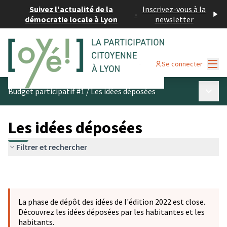
Suivez l'actualité de la
Inscrivez-vous à la
-
démocratie locale à Lyon
newsletter
Menu
Se connecter
Menu p
Budget participatif #1
/
Les idées déposées
Les idées déposées
Filtrer et rechercher
La phase de dépôt des idées de l'édition 2022 est close.
Découvrez les idées déposées par les habitantes et les
habitants.