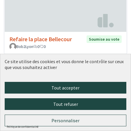
Refaire la place Bellecour
Soumise au vote
Bob2Lyon
0
0
Ce site utilise des cookies et vous donne le contrôle sur ceux
que vous souhaitez activer
Tout accepter
Tout refuser
Personnaliser
Politique de confidentialité
Réinvestir l’espace urbain :
Soumise