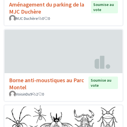
Aménagement du parking de la
Soumise au
vote
MJC Duchère
MJC Duchère
0
0
Borne anti-moustiques au Parc
Soumise au
vote
Montel
VoisinDu9
2
0