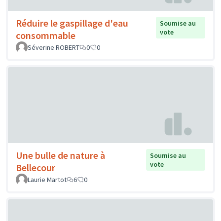
Réduire le gaspillage d'eau
Soumise au
vote
consommable
Séverine ROBERT
0
0
Une bulle de nature à
Soumise au
vote
Bellecour
Laurie Martot
6
0