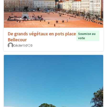
De grands végétaux en pots place
Soumise au
vote
Bellecour
Cécile
0
0