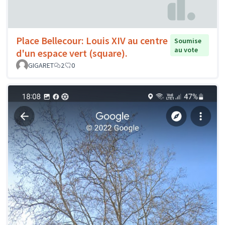
Place Bellecour: Louis XIV au centre
Soumise
au vote
d'un espace vert (square).
GIGARET
2
0