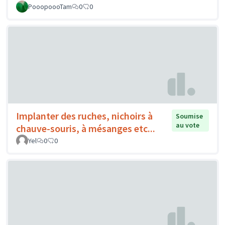
PooopoooTam
0
0
Implanter des ruches, nichoirs à
Soumise
au vote
chauve-souris, à mésanges etc...
Yel
0
0