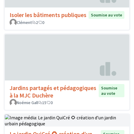
Isoler les bâtiments publiques
Soumise au vote
Clément
2
0
Jardins partagés et pédagogiques
Soumise
au vote
à la MJC Duchère
Noémie Gall
15
0
Le jardin QuiCré 🌻 création d’un
Soumise