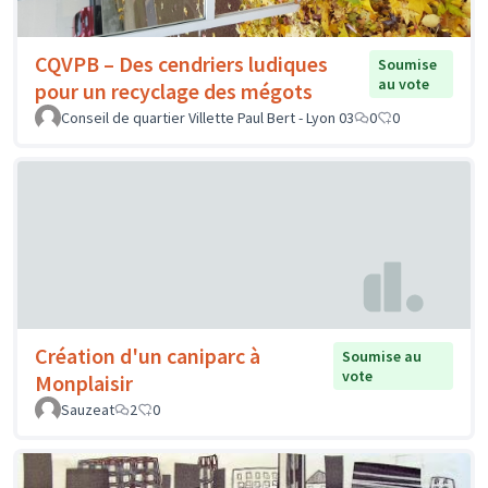
CQVPB – Des cendriers ludiques
Soumise
au vote
pour un recyclage des mégots
Conseil de quartier Villette Paul Bert - Lyon 03
0
0
Création d'un caniparc à
Soumise au
vote
Monplaisir
Sauzeat
2
0