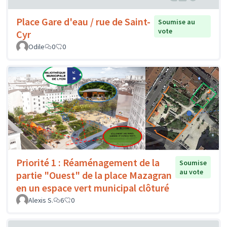
Place Gare d'eau / rue de Saint-
Soumise au
vote
Cyr
Odile
0
0
Priorité 1 : Réaménagement de la
Soumise
au vote
partie "Ouest" de la place Mazagran
en un espace vert municipal clôturé
Alexis S.
6
0