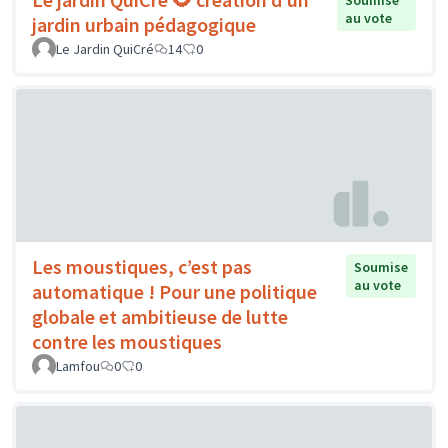
au vote
jardin urbain pédagogique
Le Jardin QuiCré
14
0
Les moustiques, c’est pas
Soumise
au vote
automatique ! Pour une politique
globale et ambitieuse de lutte
contre les moustiques
Lamfou
0
0