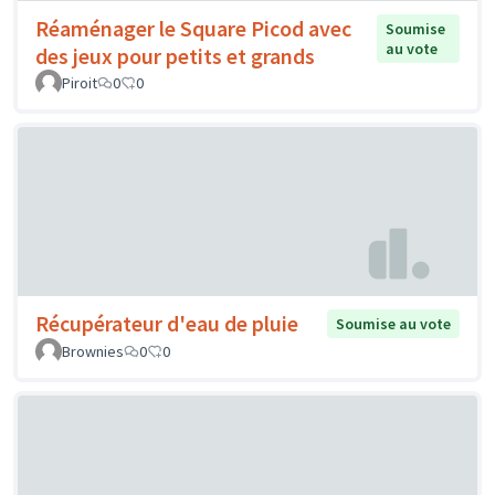
Réaménager le Square Picod avec
Soumise
au vote
des jeux pour petits et grands
Piroit
0
0
Récupérateur d'eau de pluie
Soumise au vote
Brownies
0
0