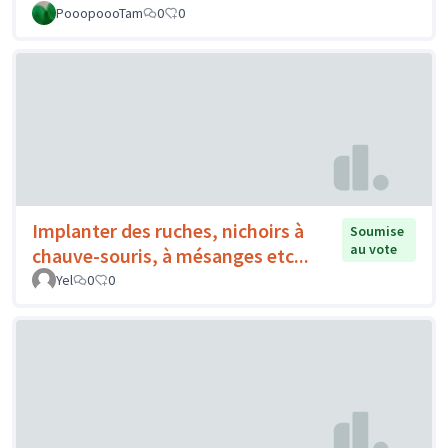
PooopoooTam
0
0
Implanter des ruches, nichoirs à
Soumise
au vote
chauve-souris, à mésanges etc...
Yel
0
0