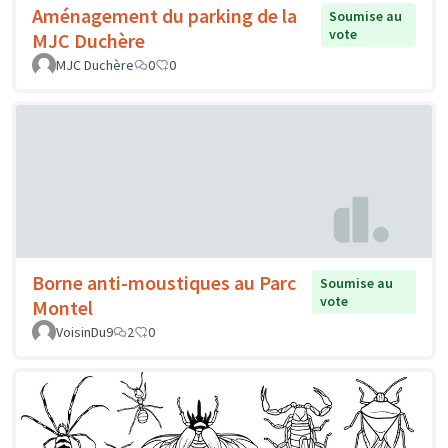
Aménagement du parking de la
Soumise au
vote
MJC Duchère
MJC Duchère
0
0
Borne anti-moustiques au Parc
Soumise au
vote
Montel
VoisinDu9
2
0