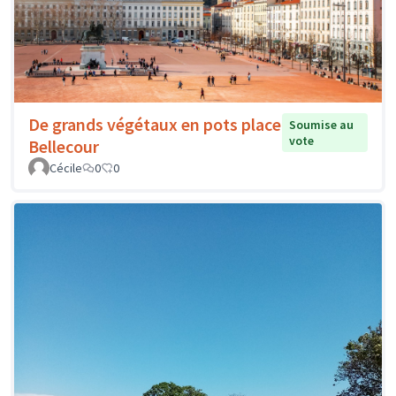
De grands végétaux en pots place
Soumise au
vote
Bellecour
Cécile
0
0