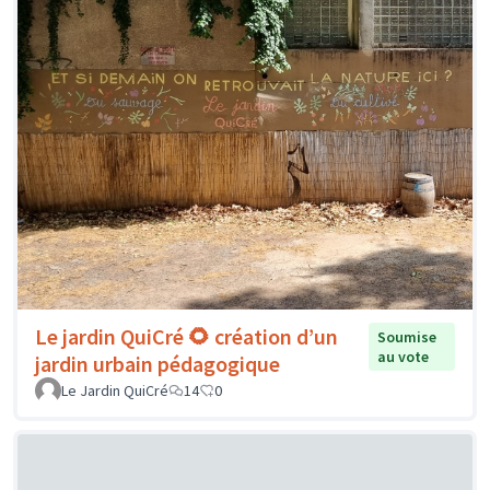
Le jardin QuiCré 🌻 création d’un
Soumise
au vote
jardin urbain pédagogique
Le Jardin QuiCré
14
0