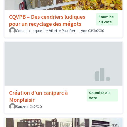
CQVPB – Des cendriers ludiques
Soumise
au vote
pour un recyclage des mégots
Conseil de quartier Villette Paul Bert - Lyon 03
0
0
Création d'un caniparc à
Soumise au
vote
Monplaisir
Sauzeat
2
0