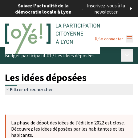
Suivez l'actualité de la
Inscrivez-vous à la
-
démocratie locale à Lyon
newsletter
Menu
Se connecter
Menu p
Budget participatif #1
/
Les idées déposées
Les idées déposées
Filtrer et rechercher
La phase de dépôt des idées de l'édition 2022 est close.
Découvrez les idées déposées par les habitantes et les
habitants.