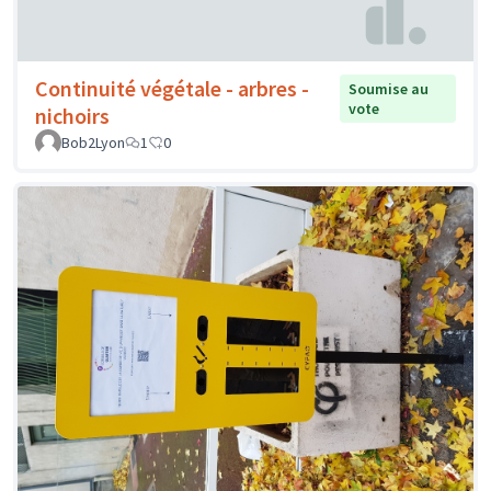
Continuité végétale - arbres -
Soumise au
vote
nichoirs
Bob2Lyon
1
0