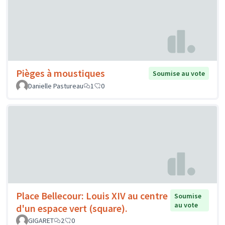
Pièges à moustiques
Soumise au vote
Danielle Pastureau
1
0
Place Bellecour: Louis XIV au centre
Soumise
au vote
d'un espace vert (square).
GIGARET
2
0