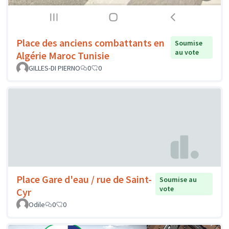
Place des anciens combattants en
Soumise
au vote
Algérie Maroc Tunisie
GILLES-DI PIERNO
0
0
Place Gare d'eau / rue de Saint-
Soumise au
vote
Cyr
Odile
0
0