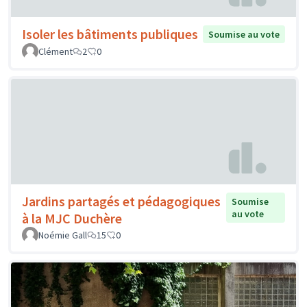
Isoler les bâtiments publiques
Soumise au vote
Clément
2
0
Jardins partagés et pédagogiques
Soumise
au vote
à la MJC Duchère
Noémie Gall
15
0