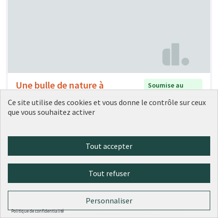
Une bulle de nature à
Soumise au
vote
Bellecour
Ce site utilise des cookies et vous donne le contrôle sur ceux
Laurie Martot
6
0
que vous souhaitez activer
Tout accepter
Tout refuser
Personnaliser
Politique de confidentialité
Refaire la place Bellecour
Soumise au vote