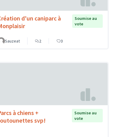
Création d'un caniparc à
Soumise au
vote
Monplaisir
Sauzeat
2
0
Parcs à chiens +
Soumise au
vote
toutounettes svp!