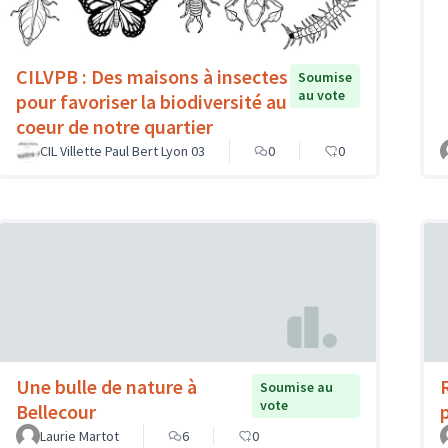
CILVPB : Des maisons à insectes
Soumise
au vote
pour favoriser la biodiversité au
coeur de notre quartier
CIL Villette Paul Bert Lyon 03
0
0
Une bulle de nature à
Soumise au
vote
Bellecour
Laurie Martot
6
0