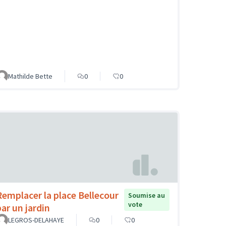
Mathilde Bette
0
0
Remplacer la place Bellecour
Soumise au
vote
par un jardin
LEGROS-DELAHAYE
0
0