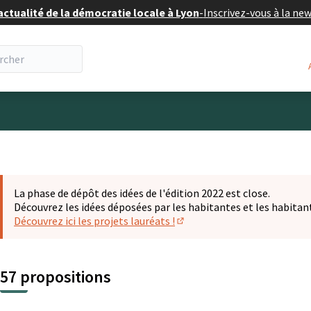
actualité de la démocratie locale à Lyon
-
Inscrivez-vous à la ne
eur
La phase de dépôt des idées de l'édition 2022 est close.
Découvrez les idées déposées par les habitantes et les habitan
Découvrez ici les projets lauréats !
(S'ouvre dans un nouvel ongl
57 propositions