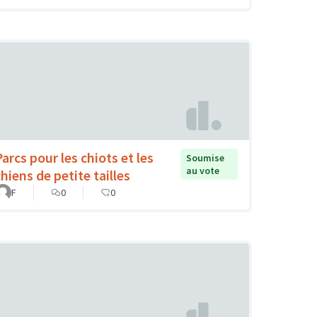
Parcs pour les chiots et les
Soumise
au vote
hiens de petite tailles
F
0
0