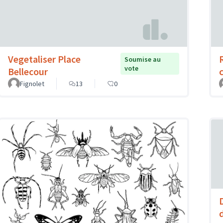
Vegetaliser Place
Soumise au
vote
Bellecour
Fignolet
13
0