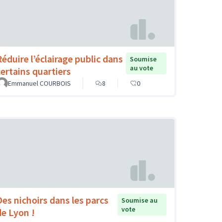
Réduire l’éclairage public dans
Soumise
au vote
certains quartiers
Emmanuel COURBOIS
8
0
Des nichoirs dans les parcs
Soumise au
vote
de Lyon !