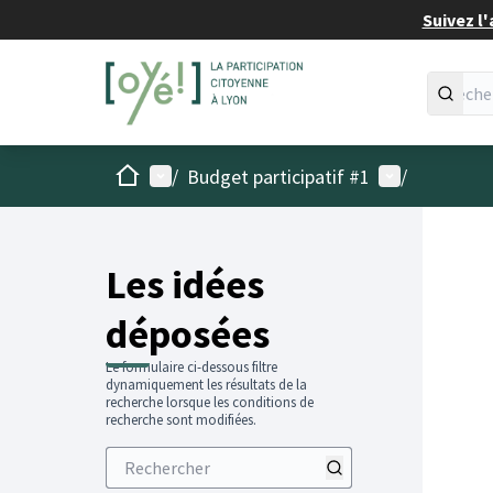
Suivez l'
Accueil
Menu principal
Menu utilisat
/
Budget participatif #1
/
Les idées
déposées
Le formulaire ci-dessous filtre
dynamiquement les résultats de la
recherche lorsque les conditions de
recherche sont modifiées.