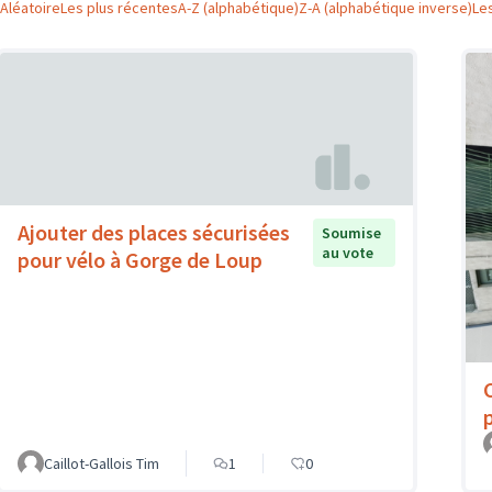
Aléatoire
Les plus récentes
A-Z (alphabétique)
Z-A (alphabétique inverse)
Le
Ajouter des places sécurisées
Soumise
au vote
pour vélo à Gorge de Loup
Caillot-Gallois Tim
1
0