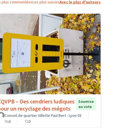
s plus commentées
Les plus suivies
Avec le plus d'auteurs
CQVPB – Des cendriers ludiques
Soumise
au vote
pour un recyclage des mégots
Conseil de quartier Villette Paul Bert - Lyon 03
0
0