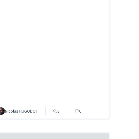
Nicolas HUGODOT
3
0