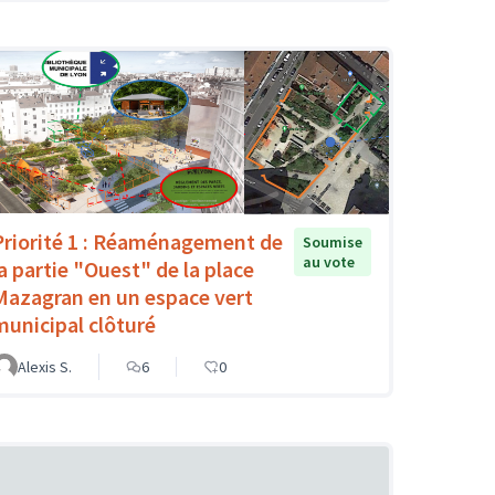
Priorité 1 : Réaménagement de
Soumise
au vote
la partie "Ouest" de la place
Mazagran en un espace vert
municipal clôturé
Alexis S.
6
0