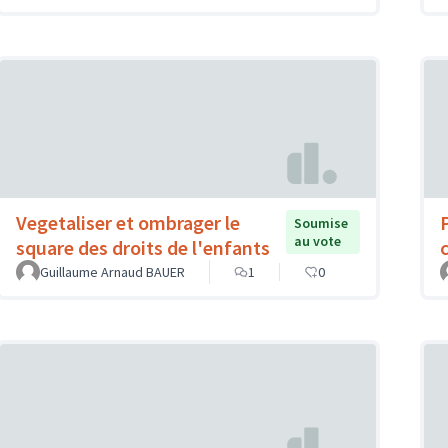
Vegetaliser et ombrager le
Soumise
au vote
square des droits de l'enfants
c
Guillaume Arnaud BAUER
1
0