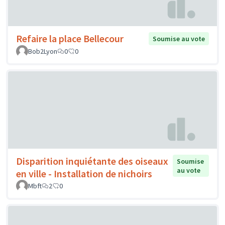
Refaire la place Bellecour
Soumise au vote
Bob2Lyon
0
0
Disparition inquiétante des oiseaux
Soumise
au vote
en ville - Installation de nichoirs
Mbft
2
0