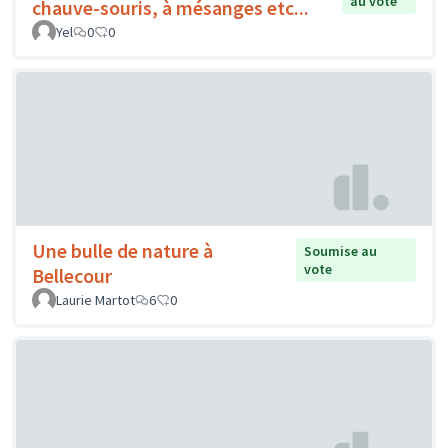
au vote
chauve-souris, à mésanges etc...
Yel
0
0
Une bulle de nature à
Soumise au
vote
Bellecour
Laurie Martot
6
0