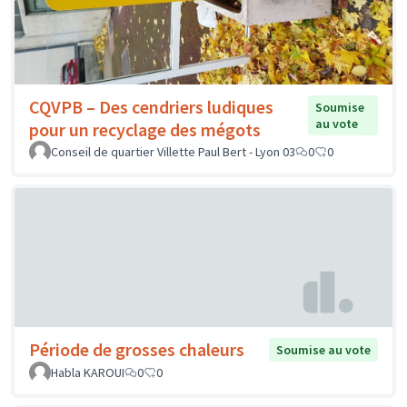
CQVPB – Des cendriers ludiques
Soumise
au vote
pour un recyclage des mégots
Conseil de quartier Villette Paul Bert - Lyon 03
0
0
Période de grosses chaleurs
Soumise au vote
Habla KAROUI
0
0