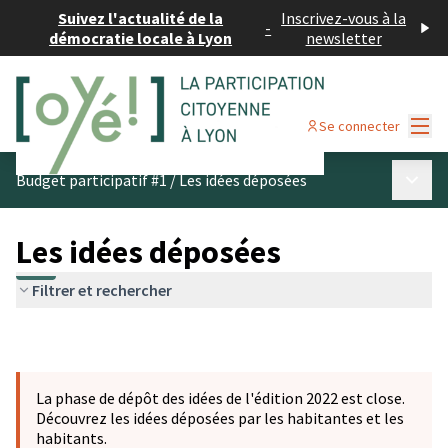
Suivez l'actualité de la
Inscrivez-vous à la
-
démocratie locale à Lyon
newsletter
Menu
Se connecter
Menu p
Budget participatif #1
/
Les idées déposées
Les idées déposées
Filtrer et rechercher
La phase de dépôt des idées de l'édition 2022 est close.
Découvrez les idées déposées par les habitantes et les
habitants.