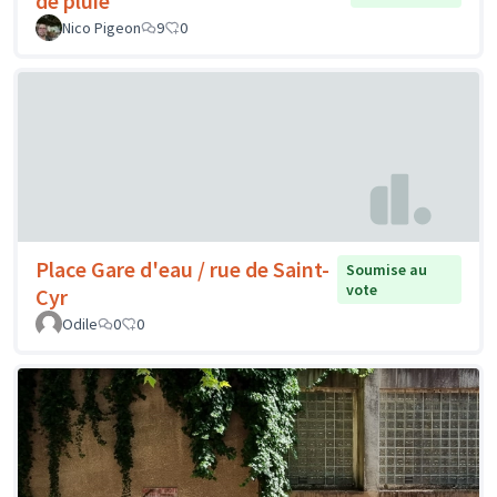
de pluie
Nico Pigeon
9
0
Place Gare d'eau / rue de Saint-
Soumise au
vote
Cyr
Odile
0
0