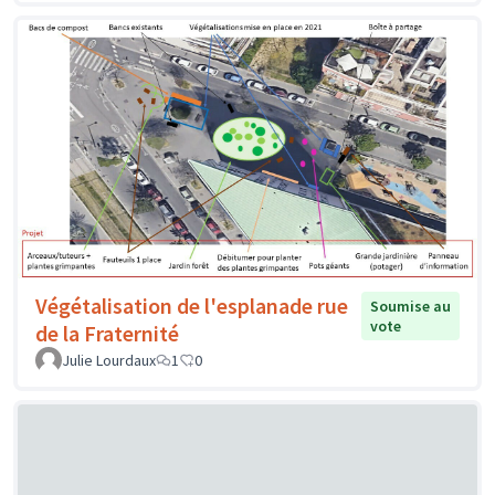
Végétalisation de l'esplanade rue
Soumise au
vote
de la Fraternité
Julie Lourdaux
1
0