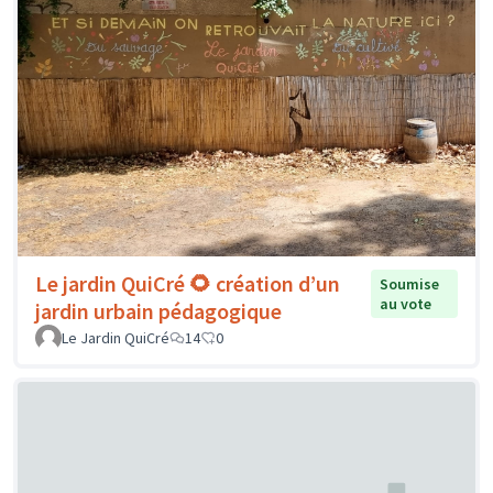
Le jardin QuiCré 🌻 création d’un
Soumise
au vote
jardin urbain pédagogique
Le Jardin QuiCré
14
0