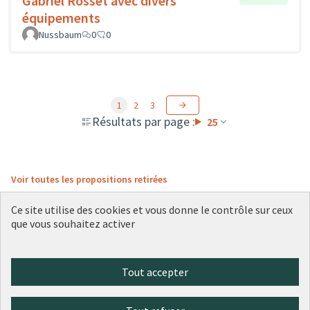
Gabriel Rosset avec divers
équipements
Nussbaum
0
0
1
2
3
Résultats par page :
25
Voir toutes les propositions retirées
Ce site utilise des cookies et vous donne le contrôle sur ceux
que vous souhaitez activer
Conditions d'utilisation
Paramètres des cookies
Plateforme de participation citoyenne de la Ville de Lyon sur X
Plateforme de participation citoyenne de la Ville de Lyon sur Face
Plateforme de participation citoyenne de la Ville de Lyon sur 
Plateforme de participation citoyenne de la Ville de Lyo
Plateforme de participation citoyenne de la Ville d
Tout accepter
(Lien externe)
(Lien externe)
(Lien externe)
(Lien externe)
(Lien externe)