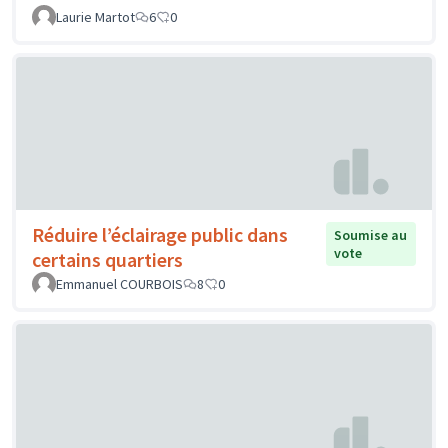
Laurie Martot
6
0
Réduire l’éclairage public dans
Soumise au
vote
certains quartiers
Emmanuel COURBOIS
8
0