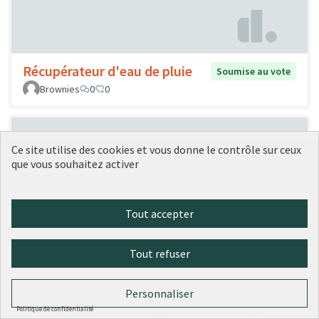
Récupérateur d'eau de pluie
Soumise au vote
Brownies
0
0
Ce site utilise des cookies et vous donne le contrôle sur ceux
que vous souhaitez activer
Tout accepter
Création d’un parc à chien sur
Soumise au
Tout refuser
vote
Lyon 5
ER
0
0
Personnaliser
Politique de confidentialité