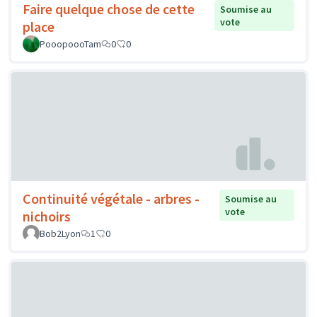
Faire quelque chose de cette
Soumise au
vote
place
PooopoooTam
0
0
Continuité végétale - arbres -
Soumise au
vote
nichoirs
Bob2Lyon
1
0