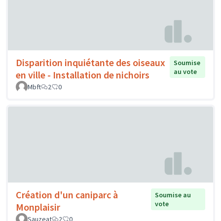
Disparition inquiétante des oiseaux
Soumise
au vote
en ville - Installation de nichoirs
Mbft
2
0
Création d'un caniparc à
Soumise au
vote
Monplaisir
Sauzeat
2
0