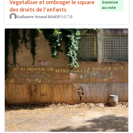
Vegetaliser et ombrager le square
Soumise
au vote
des droits de l'enfants
Guillaume Arnaud BAUER
1
0