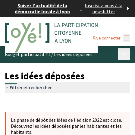
Suivez l'actualité de la
Inscrivez-vous à la
-
démocratie locale à Lyon
newsletter
Menu
Se connecter
Menu p
Budget participatif #1
/
Les idées déposées
Les idées déposées
Filtrer et rechercher
La phase de dépôt des idées de l'édition 2022 est close.
Découvrez les idées déposées par les habitantes et les
habitants.