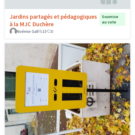
Jardins partagés et pédagogiques
Soumise
au vote
à la MJC Duchère
Noémie Gall
15
0