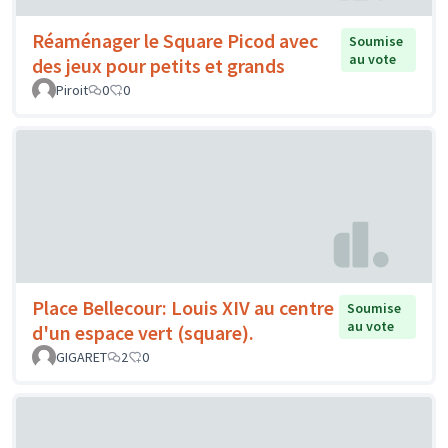
Réaménager le Square Picod avec
Soumise
au vote
des jeux pour petits et grands
Piroit
0
0
Place Bellecour: Louis XIV au centre
Soumise
au vote
d'un espace vert (square).
GIGARET
2
0