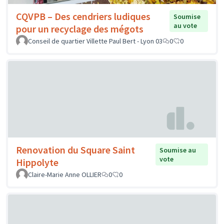
CQVPB – Des cendriers ludiques
Soumise
au vote
pour un recyclage des mégots
Conseil de quartier Villette Paul Bert - Lyon 03
0
0
Renovation du Square Saint
Soumise au
vote
Hippolyte
Claire-Marie Anne OLLIER
0
0