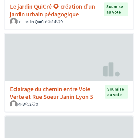
Le jardin QuiCré 🌻 création d’un
Soumise
au vote
jardin urbain pédagogique
Le Jardin QuiCré
14
0
Eclairage du chemin entre Voie
Soumise
au vote
Verte et Rue Soeur Janin Lyon 5
MFB
2
0