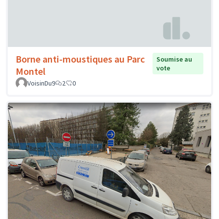
Borne anti-moustiques au Parc
Soumise au
vote
Montel
VoisinDu9
2
0