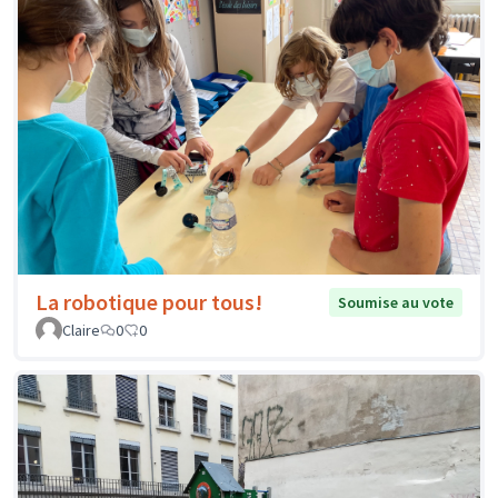
La robotique pour tous!
Soumise au vote
Claire
0
0