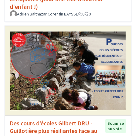
d'enfant !)
Adrien Balthazar Corentin BAYSSE
0
0
Des cours d’écoles Gilbert DRU -
Soumise
au vote
Guillotière plus résiliantes face au