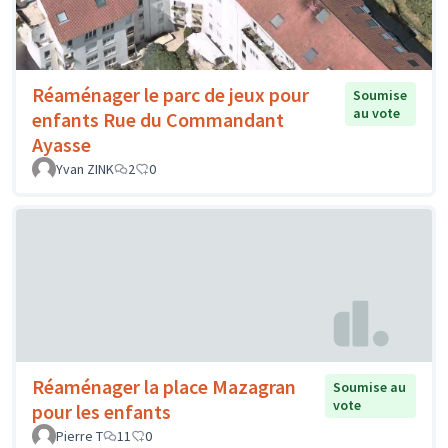
Réaménager le parc de jeux pour
Soumise
au vote
enfants Rue du Commandant
Ayasse
Yvan ZINK
2
0
Réaménager la place Mazagran
Soumise au
vote
pour les enfants
Pierre T
11
0