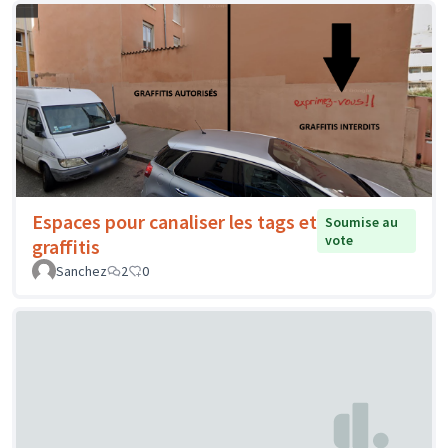
Espaces pour canaliser les tags et
Soumise au
vote
graffitis
Sanchez
2
0