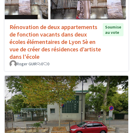
Rénovation de deux appartements
Soumise
au vote
de fonction vacants dans deux
écoles élémentaires de Lyon 5è en
vue de créer des résidences d’artiste
dans l'école
Roger GUIR
0
0