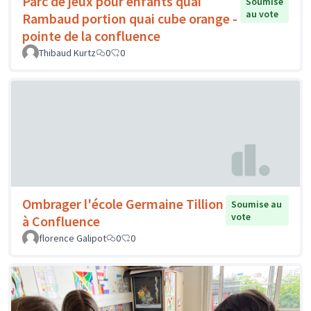
Parc de jeux pour enfants quai
Soumise
au vote
Rambaud portion quai cube orange -
pointe de la confluence
Thibaud Kurtz
0
0
Ombrager l'école Germaine Tillion
Soumise au
vote
à Confluence
florence Galipot
0
0