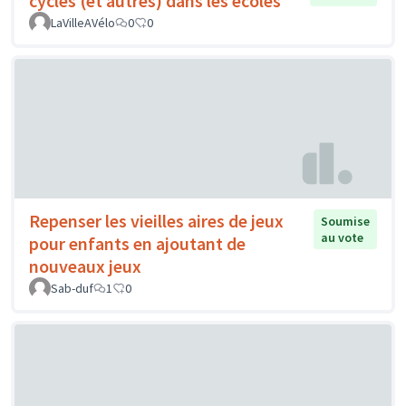
cycles (et autres) dans les écoles
LaVilleAVélo
0
0
Repenser les vieilles aires de jeux
Soumise
au vote
pour enfants en ajoutant de
nouveaux jeux
Sab-duf
1
0