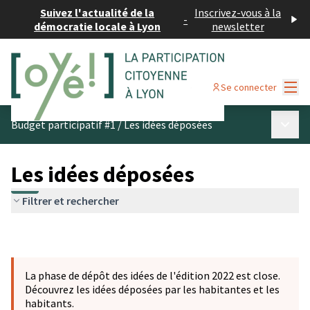
Suivez l'actualité de la
Inscrivez-vous à la
-
démocratie locale à Lyon
newsletter
Menu
Se connecter
Menu p
Budget participatif #1
/
Les idées déposées
Les idées déposées
Filtrer et rechercher
La phase de dépôt des idées de l'édition 2022 est close.
Découvrez les idées déposées par les habitantes et les
habitants.