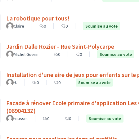
La robotique pour tous!
Claire
0
0
Soumise au vote
Jardin Dalle Rozier - Rue Saint-Polycarpe
Michel Guerin
0
0
Soumise au vote
Installation d'une aire de jeux pour enfants sur le
H.
0
0
Soumise au vote
Facade à rénover Ecole primaire d'application Les
(0690413Z)
roussel
0
0
Soumise au vote
Espaces pour canaliser les tags et graffitis