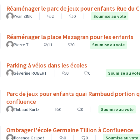
Réaménager le parc de jeux pour enfants Rue d
Yvan ZINK
2
0
Soumise au vote
Réaménager la place Mazagran pour les enfants
Pierre T
11
0
Soumise au vote
Parking à vélos dans les écoles
Séverine ROBERT
0
0
Soumise au vot
Parc de jeux pour enfants quai Rambaud portion qu
confluence
Thibaud Kurtz
0
0
Soumise au vote
Ombrager l'école Germaine Tillion à Confluence
florence Galipot
0
0
Soumise au vote