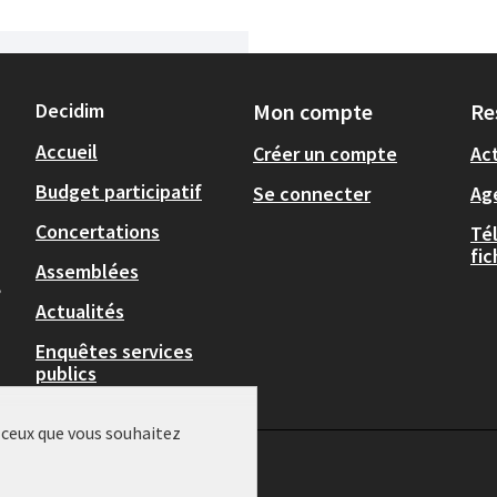
Decidim
Mon compte
Re
Accueil
Créer un compte
Act
Budget participatif
Se connecter
Ag
Concertations
Té
fi
Assemblées
,
Actualités
Enquêtes services
publics
r ceux que vous souhaitez