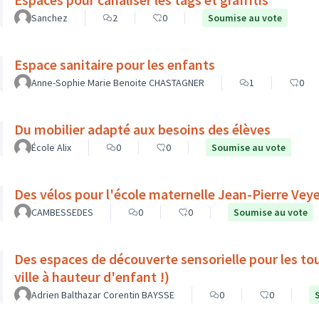
Sanchez
2
0
Soumise au vote
Espace sanitaire pour les enfants
Anne-Sophie Marie Benoite CHASTAGNER
1
0
Du mobilier adapté aux besoins des élèves
École Alix
0
0
Soumise au vote
Des vélos pour l'école maternelle Jean-Pierre Vey
CAMBESSEDES
0
0
Soumise au vote
Des espaces de découverte sensorielle pour les to
ville à hauteur d'enfant !)
Adrien Balthazar Corentin BAYSSE
0
0