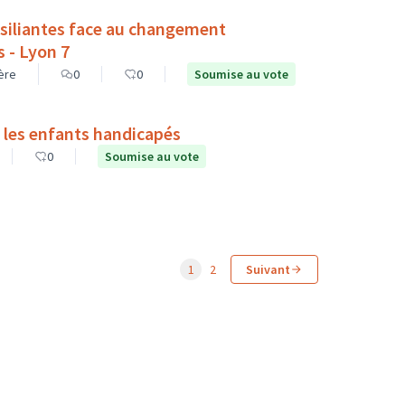
résiliantes face au changement
s - Lyon 7
ière
0
0
Soumise au vote
 les enfants handicapés
0
Soumise au vote
1
2
Suivant