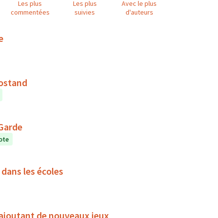
Les plus
Les plus
Avec le plus
commentées
suivies
d'auteurs
e
Rostand
 Garde
ote
 dans les écoles
n ajoutant de nouveaux jeux