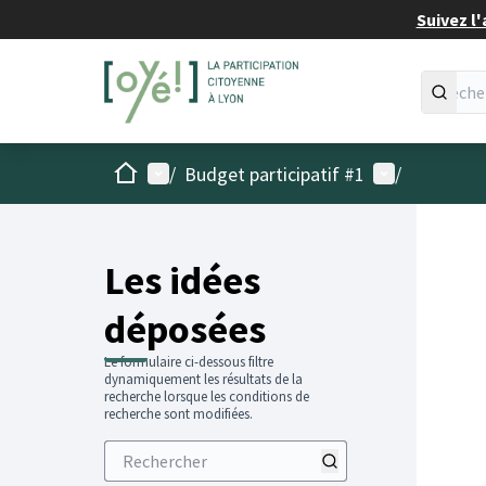
Suivez l'
Accueil
Menu principal
Menu utilisat
/
Budget participatif #1
/
Les idées
déposées
Le formulaire ci-dessous filtre
dynamiquement les résultats de la
recherche lorsque les conditions de
recherche sont modifiées.