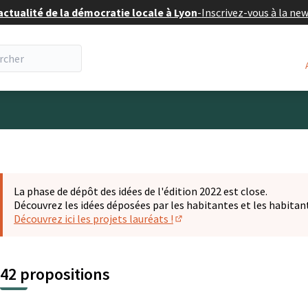
actualité de la démocratie locale à Lyon
-
Inscrivez-vous à la ne
eur
La phase de dépôt des idées de l'édition 2022 est close.
Découvrez les idées déposées par les habitantes et les habitan
Découvrez ici les projets lauréats !
(S'ouvre dans un nouvel ongl
42 propositions