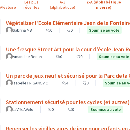
Les plus
A-Z
Z-A (alphabétique
Aléatoire
récentes
(alphabétique)
inverse)
Végétaliser l'Ecole Elémentaire Jean de la Fontain
Sabrina MB
0
0
Soumise au vote
Une fresque Street Art pour la cour d'école Jean 
Amandine Benon
0
0
Soumise au vote
Un parc de jeux neuf et sécurisé pour la Parc de la
Isabelle FRIGANOVIC
4
0
Soumise au v
Stationnement sécurisé pour les cycles (et autres)
LaVilleAVélo
0
0
Soumise au vote
Repenser les vieilles aires de jeux pour enfants e