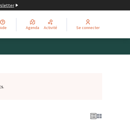
wsletter
Aide
Agenda
Activité
Se connecter
ts.
et)