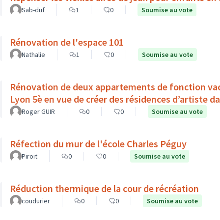
Sab-duf
1
0
Soumise au vote
Rénovation de l'espace 101
Nathalie
1
0
Soumise au vote
Rénovation de deux appartements de fonction vac
Lyon 5è en vue de créer des résidences d’artiste da
Roger GUIR
0
0
Soumise au vote
Réfection du mur de l'école Charles Péguy
Piroit
0
0
Soumise au vote
Réduction thermique de la cour de récréation
coudurier
0
0
Soumise au vote