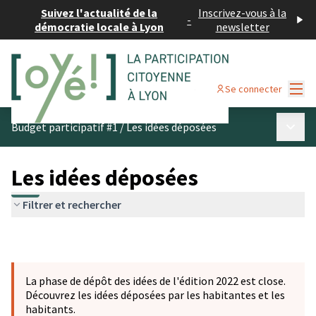
Suivez l'actualité de la
Inscrivez-vous à la
-
démocratie locale à Lyon
newsletter
Menu
Se connecter
Menu p
Budget participatif #1
/
Les idées déposées
Les idées déposées
Filtrer et rechercher
La phase de dépôt des idées de l'édition 2022 est close.
Découvrez les idées déposées par les habitantes et les
habitants.