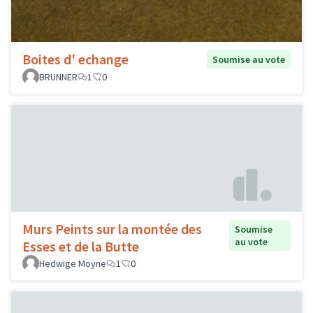
Boites d' echange
Soumise au vote
BRUNNER
1
0
Murs Peints sur la montée des
Soumise
au vote
Esses et de la Butte
Hedwige Moyne
1
0