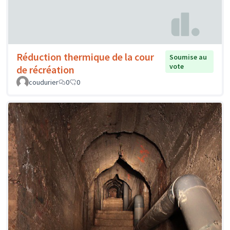
Réduction thermique de la cour
Soumise au
vote
de récréation
coudurier
0
0