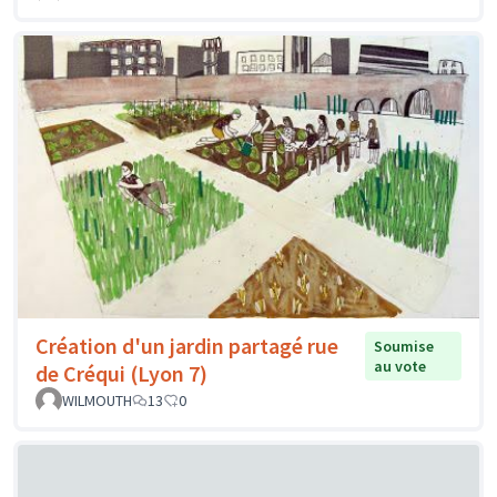
Création d'un jardin partagé rue
Soumise
au vote
de Créqui (Lyon 7)
WILMOUTH
13
0