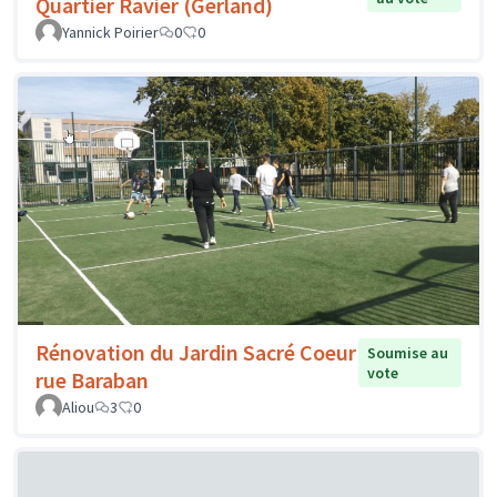
Quartier Ravier (Gerland)
Yannick Poirier
0
0
Rénovation du Jardin Sacré Coeur
Soumise au
vote
rue Baraban
Aliou
3
0