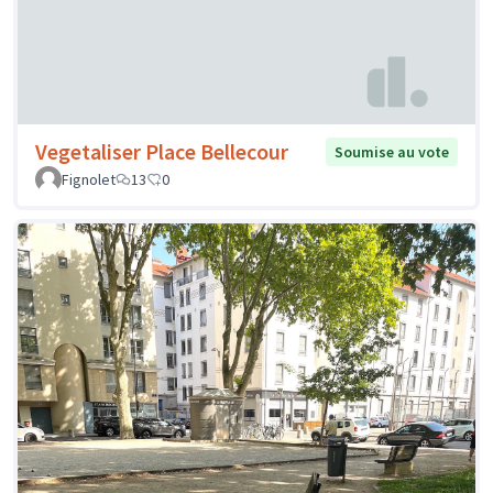
Vegetaliser Place Bellecour
Soumise au vote
Fignolet
13
0