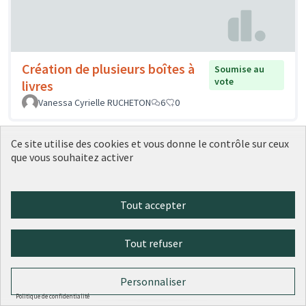
Création de plusieurs boîtes à
Soumise au
vote
livres
Vanessa Cyrielle RUCHETON
6
0
Ce site utilise des cookies et vous donne le contrôle sur ceux
que vous souhaitez activer
Tout accepter
Tout refuser
Boite à jeux / Boite à livres près des
Soumise
au vote
écoles Quartier Saint Rambert
Personnaliser
PHILIS
0
0
Politique de confidentialité