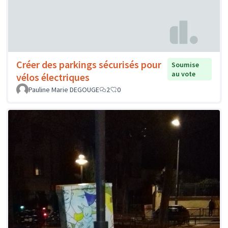
Créer des parkings sécurisés pour
Soumise
au vote
vélos électriques
Pauline Marie DEGOUGE
2
0