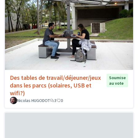
Des tables de travail/déjeuner/jeux
Soumise
au vote
dans les parcs (solaires, USB et
wifi?)
Nicolas HUGODOT
3
0