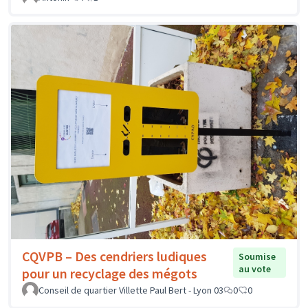
CQVPB – Des cendriers ludiques
Soumise
au vote
pour un recyclage des mégots
Conseil de quartier Villette Paul Bert - Lyon 03
0
0