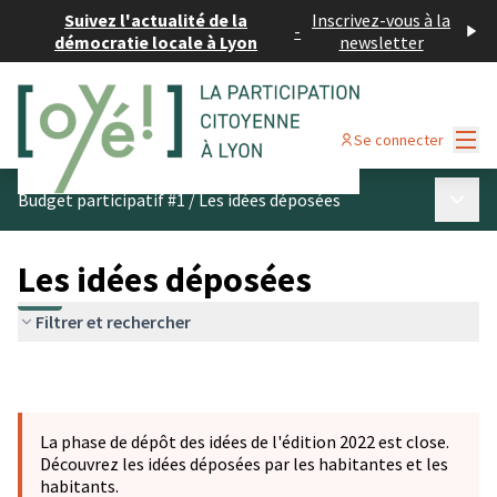
Suivez l'actualité de la
Inscrivez-vous à la
-
démocratie locale à Lyon
newsletter
Menu
Se connecter
Menu p
Budget participatif #1
/
Les idées déposées
Les idées déposées
Filtrer et rechercher
La phase de dépôt des idées de l'édition 2022 est close.
Découvrez les idées déposées par les habitantes et les
habitants.