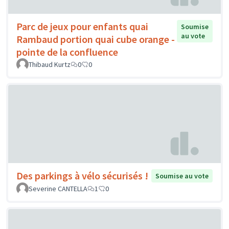
Parc de jeux pour enfants quai
Soumise
au vote
Rambaud portion quai cube orange -
pointe de la confluence
Thibaud Kurtz
0
0
Des parkings à vélo sécurisés !
Soumise au vote
Severine CANTELLA
1
0