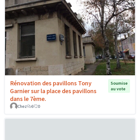
Rénovation des pavillons Tony
Soumise
au vote
Garnier sur la place des pavillons
dans le 7ème.
Chez
6
0