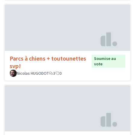
Parcs à chiens + toutounettes
Soumise au
vote
svp!
Nicolas HUGODOT
3
0