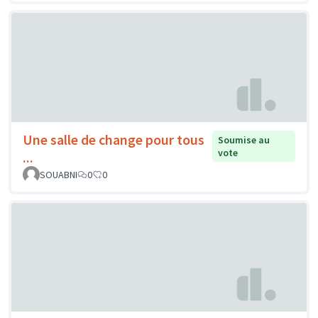
Une salle de change pour tous
Soumise au
vote
...
SOUABNI
0
0