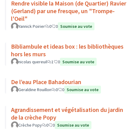
Rendre visible la Maison (de Quartier) Ravier
(Gerland) par une fresque, un "Trompe-
l'Oeil"
Yannick Poirier
0
0
Soumise au vote
Bibliambule et ideas box : les bibliothèques
hors les murs
nicolas quereuil
1
0
Soumise au vote
De l’eau Place Bahadourian
Geraldine Rouillon
0
0
Soumise au vote
Agrandissement et végétalisation du jardin
de la crèche Popy
Crèche Popy
0
0
Soumise au vote