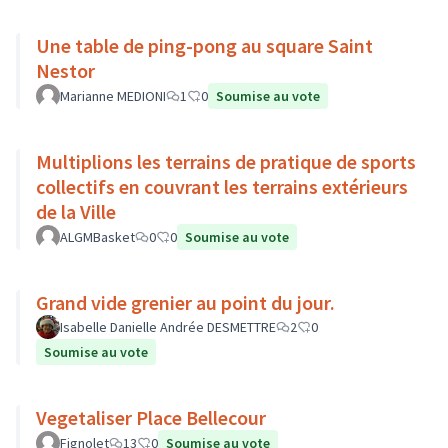
Une table de ping-pong au square Saint
Nestor
Marianne MEDIONI
1
0
Soumise au vote
Multiplions les terrains de pratique de sports
collectifs en couvrant les terrains extérieurs
de la Ville
ALGMBasket
0
0
Soumise au vote
Grand vide grenier au point du jour.
Isabelle Danielle Andrée DESMETTRE
2
0
Soumise au vote
Vegetaliser Place Bellecour
Fignolet
13
0
Soumise au vote