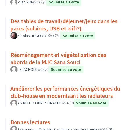
Yvan ZINK
2
0
Soumise au vote
Des tables de travail/déjeuner/jeux dans les
parcs (solaires, USB et wifi?)
Nicolas HUGODOT
3
0
Soumise au vote
Réaménagement et végétalisation des
abords de la MJC Sans Souci
DELACROIX
0
0
Soumise au vote
Améliorer les performances énergétiques du
club-house en modernisant les radiateurs
AS BELLECOUR PERRACHE
0
0
Soumise au vote
Bonnes lectures
Association Quartier Capucins - Lyon les Pentes
1
0