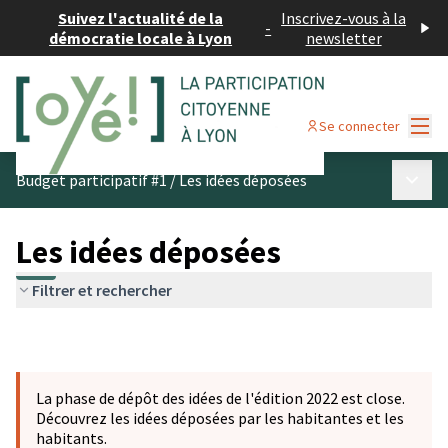
Suivez l'actualité de la
Inscrivez-vous à la
-
démocratie locale à Lyon
newsletter
Menu
Se connecter
Menu p
Budget participatif #1
/
Les idées déposées
Les idées déposées
Filtrer et rechercher
La phase de dépôt des idées de l'édition 2022 est close.
Découvrez les idées déposées par les habitantes et les
habitants.