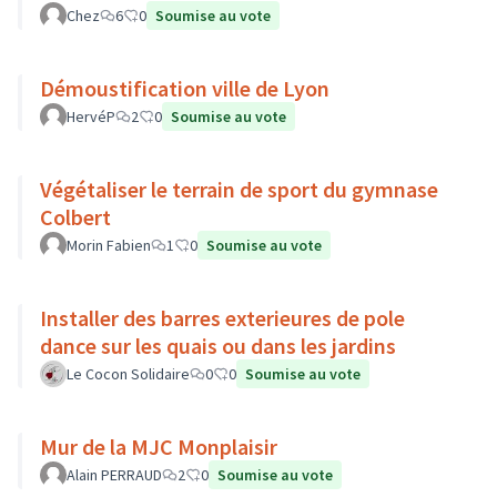
Chez
6
0
Soumise au vote
Démoustification ville de Lyon
HervéP
2
0
Soumise au vote
Végétaliser le terrain de sport du gymnase
Colbert
Morin Fabien
1
0
Soumise au vote
Installer des barres exterieures de pole
dance sur les quais ou dans les jardins
Le Cocon Solidaire
0
0
Soumise au vote
Mur de la MJC Monplaisir
Alain PERRAUD
2
0
Soumise au vote