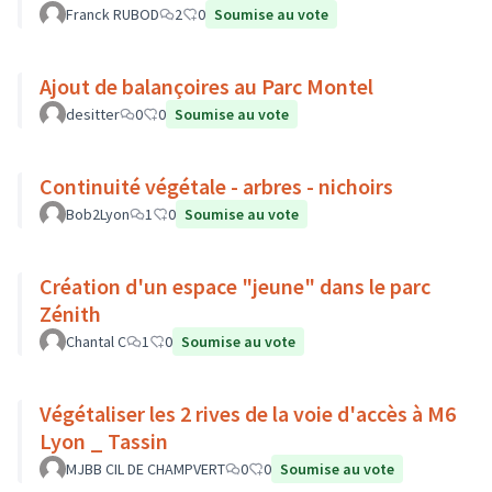
Franck RUBOD
2
0
Soumise au vote
Ajout de balançoires au Parc Montel
desitter
0
0
Soumise au vote
Continuité végétale - arbres - nichoirs
Bob2Lyon
1
0
Soumise au vote
Création d'un espace "jeune" dans le parc
Zénith
Chantal C
1
0
Soumise au vote
Végétaliser les 2 rives de la voie d'accès à M6
Lyon _ Tassin
MJBB CIL DE CHAMPVERT
0
0
Soumise au vote