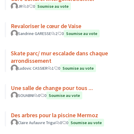
JR
3
0
Soumise au vote
Revaloriser le cœur de Vaise
Sandrine GARESSE
2
0
Soumise au vote
Skate parc/ mur escalade dans chaque
arrondissement
Ludovic CASSIER
1
0
Soumise au vote
Une salle de change pour tous ...
SOUABNI
0
0
Soumise au vote
Des arbres pour la piscine Mermoz
Claire Aufauvre Trigui
0
0
Soumise au vote