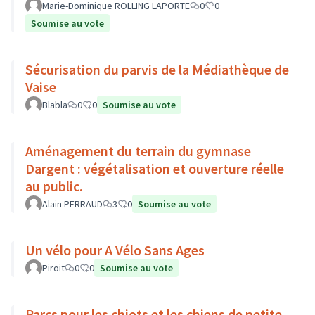
Marie-Dominique ROLLING LAPORTE
0
0
Soumise au vote
Sécurisation du parvis de la Médiathèque de
Vaise
Blabla
0
0
Soumise au vote
Aménagement du terrain du gymnase
Dargent : végétalisation et ouverture réelle
au public.
Alain PERRAUD
3
0
Soumise au vote
Un vélo pour A Vélo Sans Ages
Piroit
0
0
Soumise au vote
Parcs pour les chiots et les chiens de petite