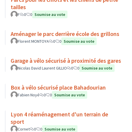
tailles
F
0
0
Soumise au vote
Aménager le parc derrière école des grillons
Florent MONTOYA
0
0
Soumise au vote
Garage à vélo sécurisé à proximité des gares
Nicolas David Laurent GILLIO
0
0
Soumise au vote
Box à vélo sécurisé place Bahadourian
Fabien Noyé
0
0
Soumise au vote
Lyon 4 réaménagement d'un terrain de
sport
Cornet
0
0
Soumise au vote