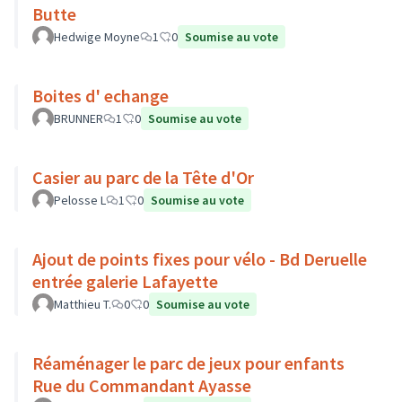
Butte
Hedwige Moyne
1
0
Soumise au vote
Boites d' echange
BRUNNER
1
0
Soumise au vote
Casier au parc de la Tête d'Or
Pelosse L
1
0
Soumise au vote
Ajout de points fixes pour vélo - Bd Deruelle
entrée galerie Lafayette
Matthieu T.
0
0
Soumise au vote
Réaménager le parc de jeux pour enfants
Rue du Commandant Ayasse