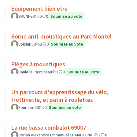
Equipement bien etre
BRUNNER
0
0
Soumise au vote
Borne anti-moustiques au Parc Montel
VoisinDu9
2
0
Soumise au vote
Pièges à moustiques
Danielle Pastureau
1
0
Soumise au vote
Un parcours d'apprentissage du vélo,
trottinette, et patin à roulettes
Fournier
0
0
Soumise au vote
La rue basse combalot 69007
Dorian Alexandre Emmanuel CHAMPAGNAT
2
0