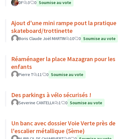
DF
3
0
Soumise au vote
Ajout d'une mini rampe pout la pratique
skateboard/trottinette
Boris Claude Joël MARTIN
10
0
Soumise au vote
Réaménager la place Mazagran pour les
enfants
Pierre T
11
0
Soumise au vote
Des parkings à vélo sécurisés !
Severine CANTELLA
1
0
Soumise au vote
Un banc avec dossier Voie Verte près de
l'escalier métallique (5ème)
MJBB CIL DE CHAMPVERT
0
0
Soumise au vote