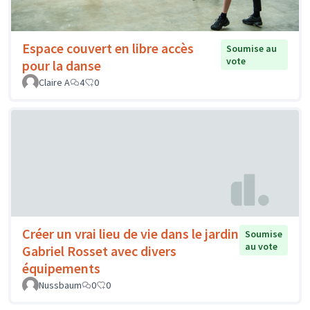
Espace couvert en libre accès
Soumise au
vote
pour la danse
Claire A
4
0
Créer un vrai lieu de vie dans le jardin
Soumise
au vote
Gabriel Rosset avec divers
équipements
Nussbaum
0
0