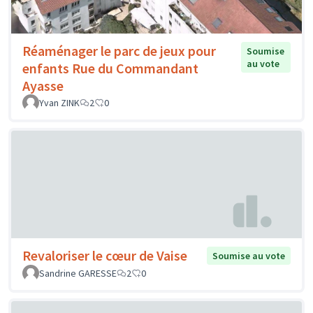
Réaménager le parc de jeux pour
Soumise
au vote
enfants Rue du Commandant
Ayasse
Yvan ZINK
2
0
Revaloriser le cœur de Vaise
Soumise au vote
Sandrine GARESSE
2
0