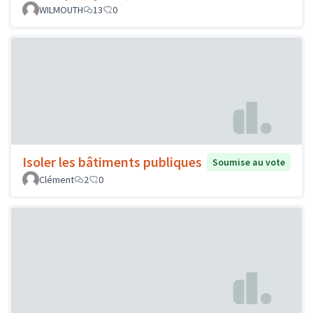
WILMOUTH
13
0
Isoler les bâtiments publiques
Soumise au vote
Clément
2
0