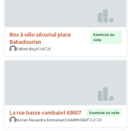
Box à vélo sécurisé place
Soumise au
vote
Bahadourian
Fabien Noyé
0
0
La rue basse combalot 69007
Soumise au vote
Dorian Alexandre Emmanuel CHAMPAGNAT
2
0