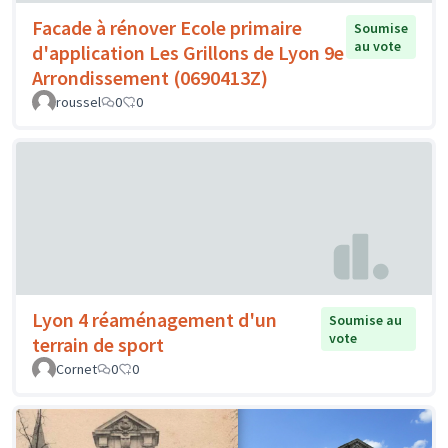
Facade à rénover Ecole primaire
Soumise
au vote
d'application Les Grillons de Lyon 9e
Arrondissement (0690413Z)
roussel
0
0
Lyon 4 réaménagement d'un
Soumise au
vote
terrain de sport
Cornet
0
0