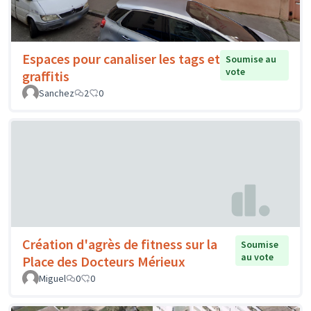
Espaces pour canaliser les tags et
Soumise au
vote
graffitis
Sanchez
2
0
Création d'agrès de fitness sur la
Soumise
au vote
Place des Docteurs Mérieux
Miguel
0
0