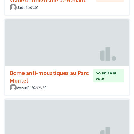
stade d'athlétisme de Gerland
Jude
0
0
Borne anti-moustiques au Parc
Soumise au
vote
Montel
VoisinDu9
2
0