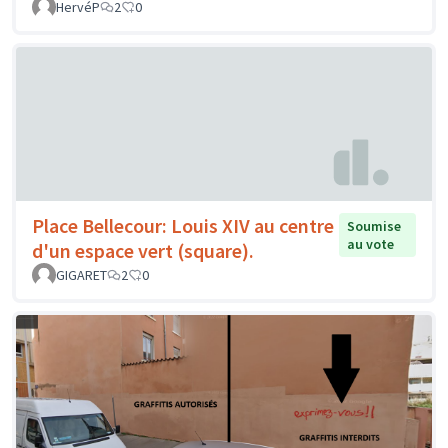
HervéP
2
0
Place Bellecour: Louis XIV au centre
Soumise
au vote
d'un espace vert (square).
GIGARET
2
0