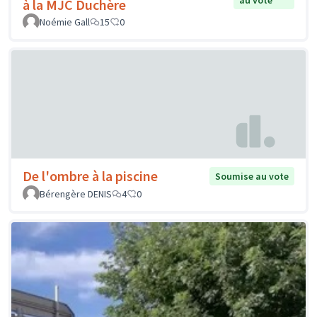
à la MJC Duchère
Noémie Gall
15
0
De l'ombre à la piscine
Soumise au vote
Bérengère DENIS
4
0