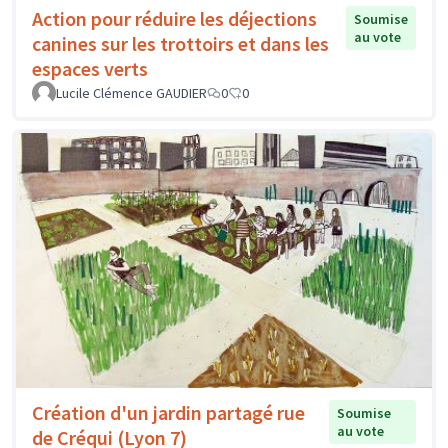
Action pour réduire les déjections
Soumise
au vote
canines sur les trottoirs et dans les
espaces verts
Lucile Clémence GAUDIER
0
0
Création d'un jardin partagé rue
Soumise
au vote
de Créqui (Lyon 7)