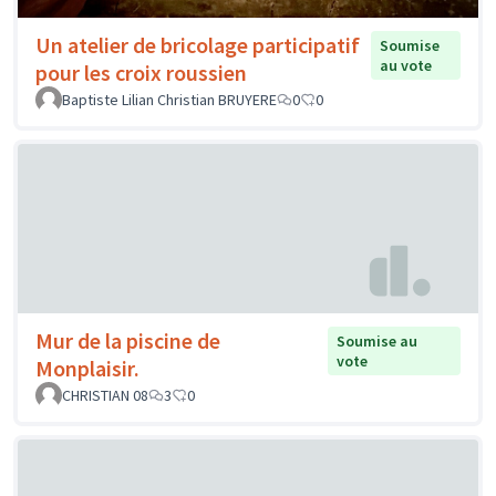
Un atelier de bricolage participatif
Soumise
au vote
pour les croix roussien
Baptiste Lilian Christian BRUYERE
0
0
Mur de la piscine de
Soumise au
vote
Monplaisir.
CHRISTIAN 08
3
0