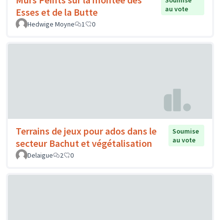
au vote
Esses et de la Butte
Hedwige Moyne
1
0
Terrains de jeux pour ados dans le
Soumise
au vote
secteur Bachut et végétalisation
Delaigue
2
0