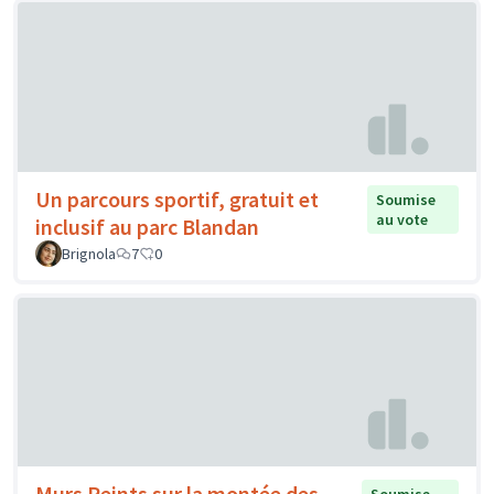
Un parcours sportif, gratuit et
Soumise
au vote
inclusif au parc Blandan
Brignola
7
0
Murs Peints sur la montée des
Soumise