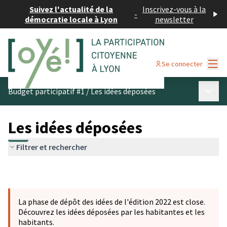
Suivez l'actualité de la
Inscrivez-vous à la
-
démocratie locale à Lyon
newsletter
Menu
Se connecter
Menu p
Budget participatif #1
/
Les idées déposées
Les idées déposées
Filtrer et rechercher
La phase de dépôt des idées de l'édition 2022 est close.
Découvrez les idées déposées par les habitantes et les
habitants.