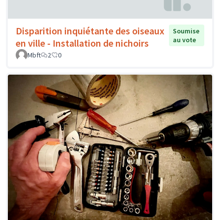
Disparition inquiétante des oiseaux
Soumise
au vote
en ville - Installation de nichoirs
Mbft
2
0