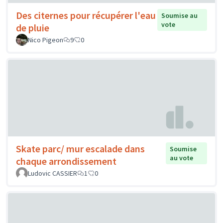
Des citernes pour récupérer l'eau
Soumise au
vote
de pluie
Nico Pigeon
9
0
Skate parc/ mur escalade dans
Soumise
au vote
chaque arrondissement
Ludovic CASSIER
1
0