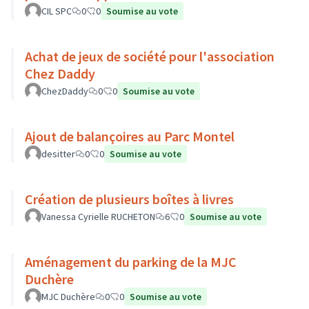
CIL SPC
0
0
Soumise au vote
Achat de jeux de société pour l'association
Chez Daddy
ChezDaddy
0
0
Soumise au vote
Ajout de balançoires au Parc Montel
desitter
0
0
Soumise au vote
Création de plusieurs boîtes à livres
Vanessa Cyrielle RUCHETON
6
0
Soumise au vote
Aménagement du parking de la MJC
Duchère
MJC Duchère
0
0
Soumise au vote