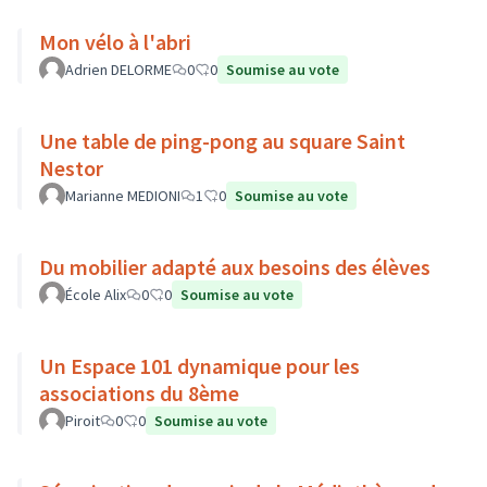
Mon vélo à l'abri
Adrien DELORME
0
0
Soumise au vote
Une table de ping-pong au square Saint
Nestor
Marianne MEDIONI
1
0
Soumise au vote
Du mobilier adapté aux besoins des élèves
École Alix
0
0
Soumise au vote
Un Espace 101 dynamique pour les
associations du 8ème
Piroit
0
0
Soumise au vote