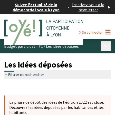
Suivez l'actualité de la
Inscrivez-vous à la
-
démocratie locale à Lyon
newsletter
Menu
Se connecter
Menu p
Budget participatif #1
/
Les idées déposées
Les idées déposées
Filtrer et rechercher
La phase de dépôt des idées de l'édition 2022 est close.
Découvrez les idées déposées par les habitantes et les
habitants.