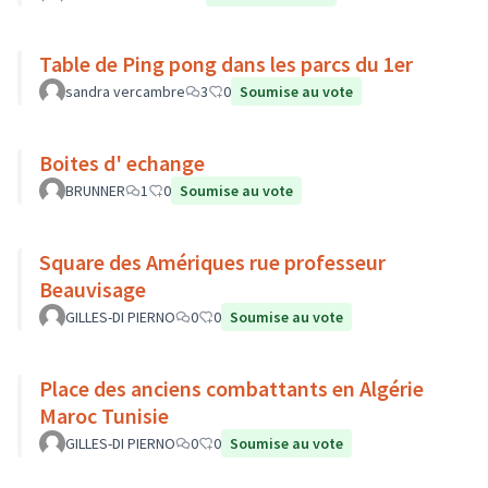
Table de Ping pong dans les parcs du 1er
sandra vercambre
3
0
Soumise au vote
Boites d' echange
BRUNNER
1
0
Soumise au vote
Square des Amériques rue professeur
Beauvisage
GILLES-DI PIERNO
0
0
Soumise au vote
Place des anciens combattants en Algérie
Maroc Tunisie
GILLES-DI PIERNO
0
0
Soumise au vote