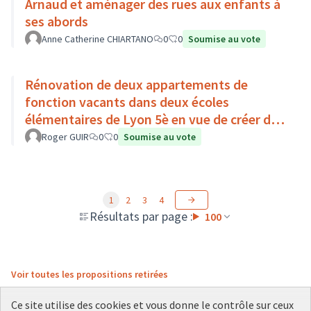
Arnaud et aménager des rues aux enfants à
ses abords
Anne Catherine CHIARTANO
0
0
Soumise au vote
Rénovation de deux appartements de
fonction vacants dans deux écoles
élémentaires de Lyon 5è en vue de créer des
résidences d’artiste dans l'école
Roger GUIR
0
0
Soumise au vote
1
2
3
4
Résultats par page :
100
Voir toutes les propositions retirées
Ce site utilise des cookies et vous donne le contrôle sur ceux