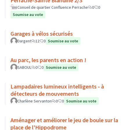
Perrache-Sainte Blandine 2/3
Conseil de quartier Confluence Perrache
0
0
Soumise au vote
Garages à vélos sécurisés
Dargent
12
0
Soumise au vote
Au parc, les parents en action !
SABOUL
0
0
Soumise au vote
Lampadaires lumineux intelligents - à
détecteurs de mouvements
Charlène Servanton
0
0
Soumise au vote
Aménager et améliorer le jeu de boule sur la
place de l'Hippodrome