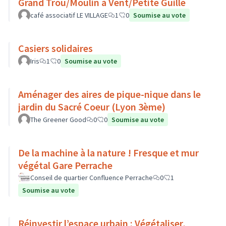
Grand Trou/Moulin à Vent/Petite Guille
café associatif LE VILLAGE
1
0
Soumise au vote
Casiers solidaires
Iris
1
0
Soumise au vote
Aménager des aires de pique-nique dans le
jardin du Sacré Coeur (Lyon 3ème)
The Greener Good
0
0
Soumise au vote
De la machine à la nature ! Fresque et mur
végétal Gare Perrache
Conseil de quartier Confluence Perrache
0
1
Soumise au vote
Réinvestir l’espace urbain : Végétaliser,