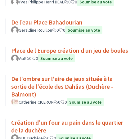
Yves Philippe Henri DEAL
0
0
Soumise au vote
De l’eau Place Bahadourian
Geraldine Rouillon
0
0
Soumise au vote
Place de l Europe création d un jeu de boules
Vial
0
0
Soumise au vote
De l'ombre sur l'aire de jeux située à la
sortie de l'école des Dahlias (Duchère -
Balmont)
Catherine CICERON
0
0
Soumise au vote
Création d'un four au pain dans le quartier
de la duchère
MJC Duchère
0
0
Soumise au vote