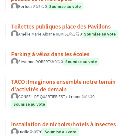
Bertucat
2
0
Soumise au vote
Toilettes publiques place des Pavillons
Amélie Marie Albane REMISE
1
0
Soumise au vote
Parking à vélos dans les écoles
Séverine ROBERT
0
0
Soumise au vote
TACO :Imaginons ensemble notre terrain
d'activités de demain
CONSEIL DE QUARTIER EST et rhone
1
0
Soumise au vote
Installation de nichoirs/hotels à insectes
Lucille
0
0
Soumise au vote