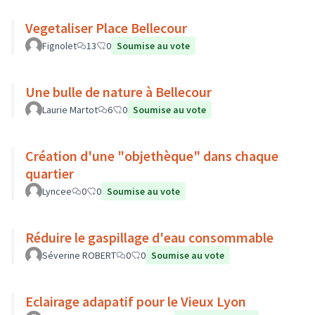
Vegetaliser Place Bellecour
Fignolet
13
0
Soumise au vote
Une bulle de nature à Bellecour
Laurie Martot
6
0
Soumise au vote
Création d'une "objethèque" dans chaque
quartier
Lyncee
0
0
Soumise au vote
Réduire le gaspillage d'eau consommable
Séverine ROBERT
0
0
Soumise au vote
Eclairage adapatif pour le Vieux Lyon