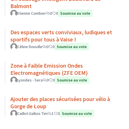
Balmont
Etienne Combier
0
0
Soumise au vote
Des espaces verts conviviaux, ludiques et
sportifs pour tous à Vaise !
Céline Douville
0
0
Soumise au vote
Zone à Faible Emission Ondes
Electromagnétiques (ZFE OEM)
Lyondes - Sera
0
0
Soumise au vote
Ajouter des places sécurisées pour vélo à
Gorge de Loup
Caillot-Gallois Tim
1
0
Soumise au vote