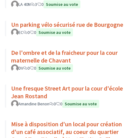
étroits, Montée de Chouans)
LA 40N
3
0
Soumise au vote
Un parking vélo sécurisé rue de Bourgogne
EC
0
0
Soumise au vote
De l'ombre et de la fraicheur pour la cour
maternelle de Chavant
DV
0
0
Soumise au vote
Une fresque Street Art pour la cour d'école
Jean Rostand
Amandine Benon
0
0
Soumise au vote
Mise à disposition d'un local pour création
d'un café associatif, au coeur du quartier