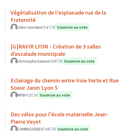
Végétalisation de l'esplanade rue de la
Fraternité
Julie Lourdaux
1
0
Soumise au vote
[G]RAVIR LYON - Création de 3 salles
d’escalade municipale
christophe baume
0
0
Soumise au vote
Eclairage du chemin entre Voie Verte et Rue
Soeur Janin Lyon 5
MFB
2
0
Soumise au vote
Des vélos pour l'école maternelle Jean-
Pierre Veyet
CAMBESSEDES
0
0
Soumise au vote