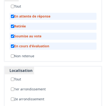
Découvrez ici les projets lauréats !
(S'ouvre dans un nouvel o
310 propositions
Classement des propositions par :
Un parc de jeux neuf et sécurisé pour la Parc
de la Garde
Isabelle FRIGANOVIC
4
0
Soumise au vote
Un Espace 101 dynamique pour les
associations du 8ème
Piroit
0
0
Soumise au vote
De la machine à la nature ! Fresque et mur