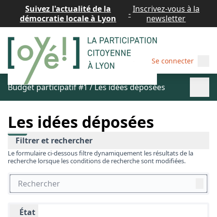
Suivez l'actualité de la
Inscrivez-vous à la
-
démocratie locale à Lyon
newsletter
Menu
Se connecter
Menu p
Budget participatif #1
/
Les idées déposées
Les idées déposées
Filtrer et rechercher
La phase de dépôt des idées de l'édition 2022 est close.
Découvrez les idées déposées par les habitantes et les
habitants.