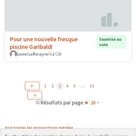
Pour une nouvelle fresque
Soumise au
vote
piscine Garibaldi
Lionel Lafferayrie
1
0
1
2
3
4
5
…
13
Résultats par page :
25
Voir toutes les propositions retirées