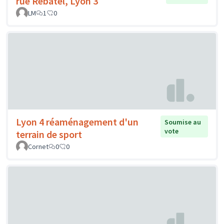
rue Rebatel, Lyon 3
LM
1
0
Lyon 4 réaménagement d'un
Soumise au
vote
terrain de sport
Cornet
0
0