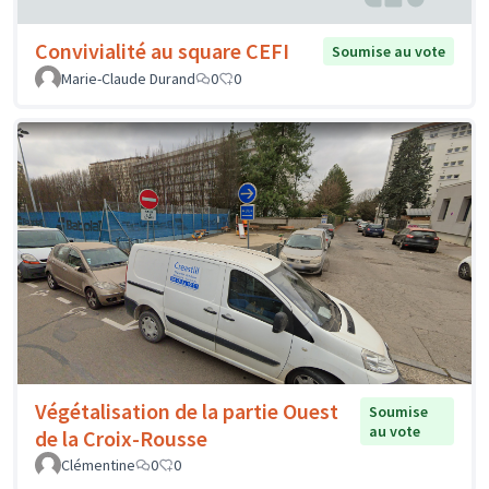
Convivialité au square CEFI
Soumise au vote
Marie-Claude Durand
0
0
Végétalisation de la partie Ouest
Soumise
au vote
de la Croix-Rousse
Clémentine
0
0