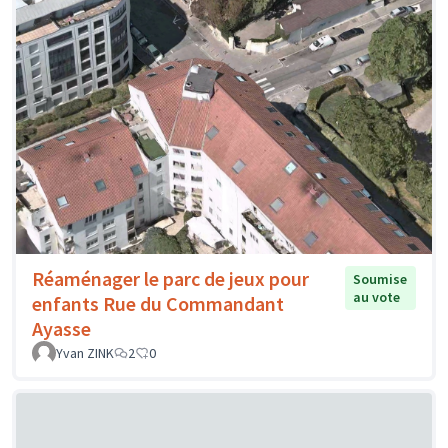
Réaménager le parc de jeux pour
Soumise
au vote
enfants Rue du Commandant
Ayasse
Yvan ZINK
2
0