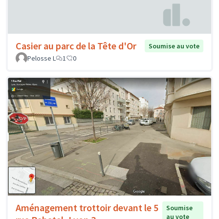
Casier au parc de la Tête d'Or
Soumise au vote
Pelosse L
1
0
Aménagement trottoir devant le 5
Soumise
au vote