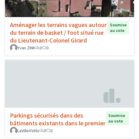
Aménager les terrains vagues autour
Soumise
au vote
du terrain de basket / foot situé rue
du Lieutenant-Colonel Girard
Yvan ZINK
0
0
Parkings sécurisés dans des
Soumise
au vote
bâtiments existants dans le premier
LaVilleAVélo
0
0