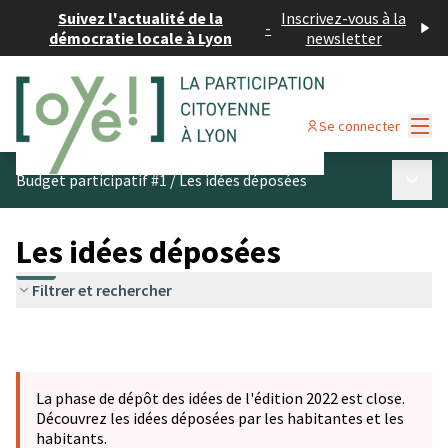
Suivez l'actualité de la
Inscrivez-vous à la
-
démocratie locale à Lyon
newsletter
Menu
Se connecter
Menu p
Budget participatif #1
/
Les idées déposées
Les idées déposées
Filtrer et rechercher
La phase de dépôt des idées de l'édition 2022 est close.
Découvrez les idées déposées par les habitantes et les
habitants.