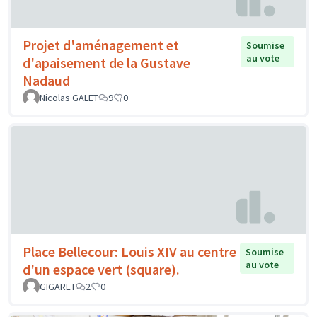
Projet d'aménagement et
Soumise
au vote
d'apaisement de la Gustave
Nadaud
Nicolas GALET
9
0
Place Bellecour: Louis XIV au centre
Soumise
au vote
d'un espace vert (square).
GIGARET
2
0