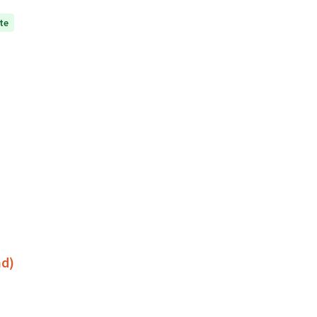
te
nd)