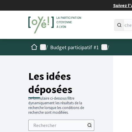
Suivez l'
Accueil
Menu principal
Menu utilisat
/
Budget participatif #1
/
Les idées
déposées
Le formulaire ci-dessous filtre
dynamiquement les résultats de la
recherche lorsque les conditions de
recherche sont modifiées.