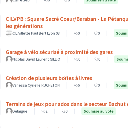
ClairetteD
0
0
Soumise au vote
CILVPB : Square Sacré Coeur/Baraban - La Pétanque
les générations
CIL Villette Paul Bert Lyon 03
0
0
Soumis
Garage à vélo sécurisé à proximité des gares
Nicolas David Laurent GILLIO
0
0
Soumi
Création de plusieurs boîtes à livres
Vanessa Cyrielle RUCHETON
6
0
Soumis
Terrains de jeux pour ados dans le secteur Bachut 
Delaigue
2
0
Soumise au vote