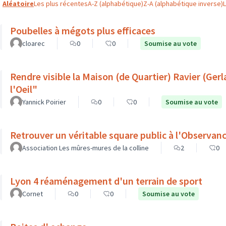
Aléatoire
Les plus récentes
A-Z (alphabétique)
Z-A (alphabétique inverse)
Poubelles à mégots plus efficaces
cloarec
0
0
Soumise au vote
Rendre visible la Maison (de Quartier) Ravier (Ge
l'Oeil"
Yannick Poirier
0
0
Soumise au vote
Retrouver un véritable square public à l'Observanc
Association Les mûres-mures de la colline
2
0
Lyon 4 réaménagement d'un terrain de sport
Cornet
0
0
Soumise au vote