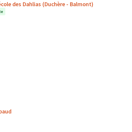
l'école des Dahlias (Duchère - Balmont)
te
mbaud