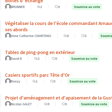
Boites d' echange
BRUNNER
1
0
Soumise au vote
Végétaliser la cours de l'école commandant Arnau
ses abords
Anne Catherine CHIARTANO
0
0
Soumis
Tables de ping-pong en extérieur
David D
2
0
Soumise au vote
Casiers sportifs parc Tête d'Or
Ronzy
1
0
Soumise au vote
Projet d'aménagement et d'apaisement de la Gu
Nicolas GALET
9
0
Soumise au vote