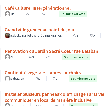
Café Culturel Intergénérationnel
JR
3
0
Soumise au vote
Grand vide grenier au point du jour.
Isabelle Danielle Andrée DESMETTRE
2
0
Rénovation du Jardin Sacré Coeur rue Baraban
Aliou
3
0
Soumise au vote
Continuité végétale - arbres - nichoirs
Bob2Lyon
1
0
Soumise au vote
Installer plusieurs panneaux d'affichage sur la vie
communiquer en local de manière inclusive