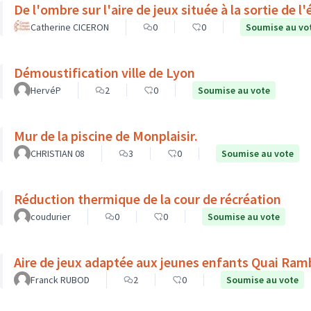
De l'ombre sur l'aire de jeux située à la sortie de 
Catherine CICERON
0
0
Soumise au vo
Démoustification ville de Lyon
HervéP
2
0
Soumise au vote
Mur de la piscine de Monplaisir.
CHRISTIAN 08
3
0
Soumise au vote
Réduction thermique de la cour de récréation
coudurier
0
0
Soumise au vote
Aire de jeux adaptée aux jeunes enfants Quai Ra
Franck RUBOD
2
0
Soumise au vote