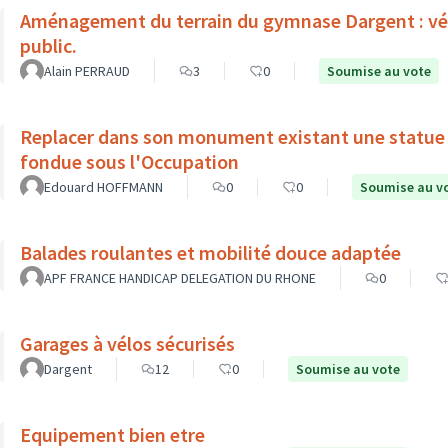
Aménagement du terrain du gymnase Dargent : végé
public.
Alain PERRAUD
3
0
Soumise au vote
Replacer dans son monument existant une statu
fondue sous l'Occupation
Edouard HOFFMANN
0
0
Soumise au v
Balades roulantes et mobilité douce adaptée
APF FRANCE HANDICAP DELEGATION DU RHONE
0
Garages à vélos sécurisés
Dargent
12
0
Soumise au vote
Equipement bien etre