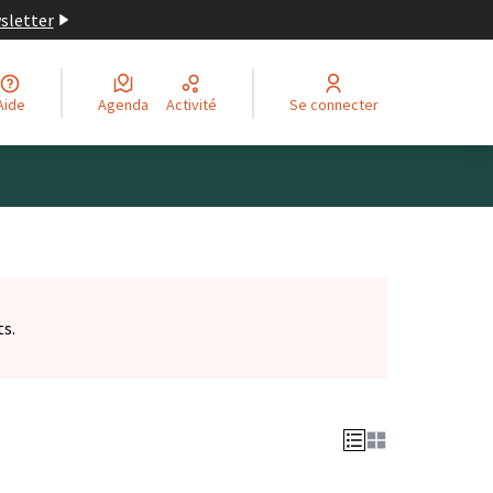
wsletter
Aide
Agenda
Activité
Se connecter
ts.
et)