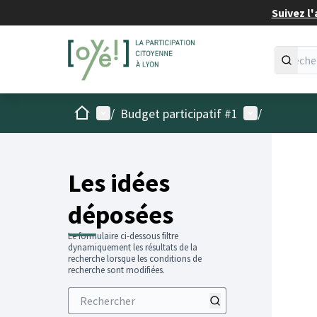
Suivez l'
Accueil
Menu principal
Menu utilisat
/
Budget participatif #1
/
Les idées
déposées
Le formulaire ci-dessous filtre
dynamiquement les résultats de la
recherche lorsque les conditions de
recherche sont modifiées.