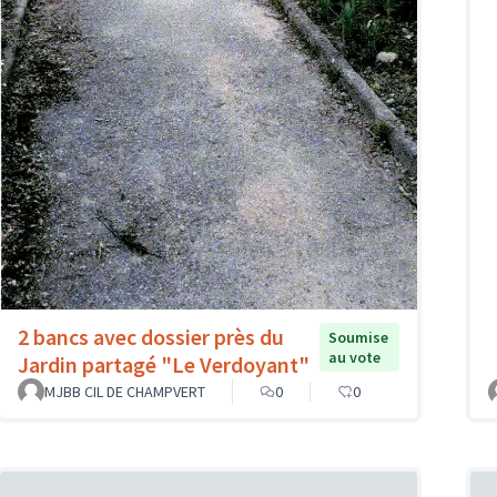
2 bancs avec dossier près du
Soumise
au vote
Jardin partagé "Le Verdoyant"
MJBB CIL DE CHAMPVERT
0
0