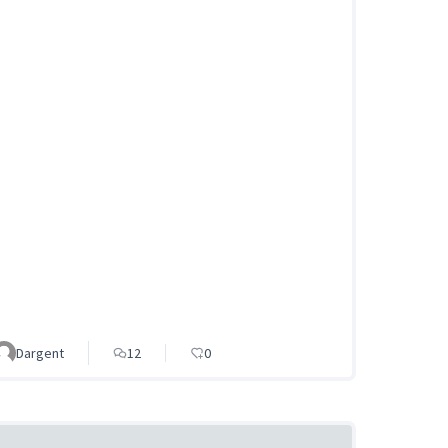
Dargent
12
0