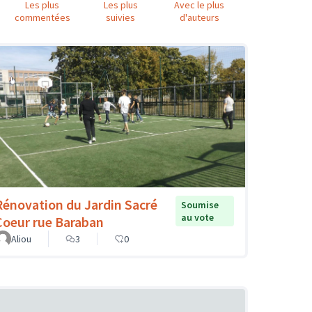
Les plus
Les plus
Avec le plus
commentées
suivies
d'auteurs
Rénovation du Jardin Sacré
Soumise
au vote
Coeur rue Baraban
Aliou
3
0