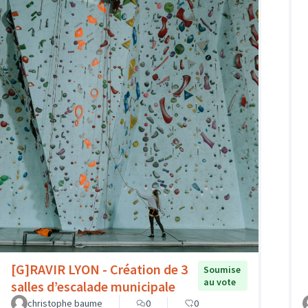
[G]RAVIR LYON - Création de 3
Soumise
au vote
salles d’escalade municipale
christophe baume
0
0