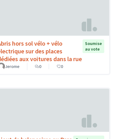
Abris hors sol vélo + vélo
Soumise
au vote
électrique sur des places
dédiées aux voitures dans la rue
Jerome
0
0