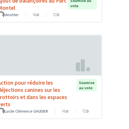
Ajout de balançoires au Parc
Soumise au
vote
Montel
desitter
0
0
Action pour réduire les
Soumise
au vote
déjections canines sur les
trottoirs et dans les espaces
verts
Lucile Clémence GAUDIER
0
0