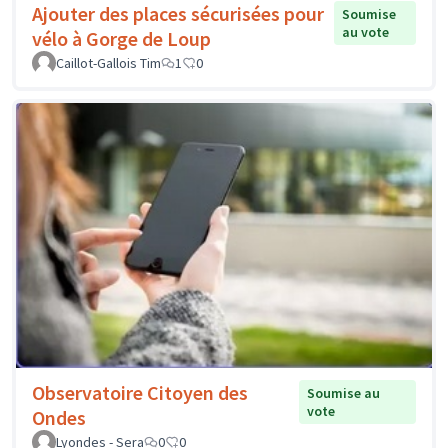
Ajouter des places sécurisées pour
Soumise
au vote
vélo à Gorge de Loup
Caillot-Gallois Tim
1
0
Observatoire Citoyen des
Soumise au
vote
Ondes
Lyondes - Sera
0
0