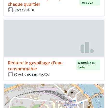
au vote
chaque quartier
Lyncee
0
0
Réduire le gaspillage d'eau
Soumise au
vote
consommable
Séverine ROBERT
0
0