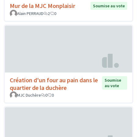
Mur de la MJC Monplaisir
Soumise au vote
Alain PERRAUD
2
0
Création d'un four au pain dans le
Soumise
au vote
quartier de la duchère
MJC Duchère
0
0