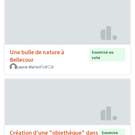
Une bulle de nature à
Soumise au
vote
Bellecour
Laurie Martot
6
0
Création d'une "objethèque" dans
Soumise