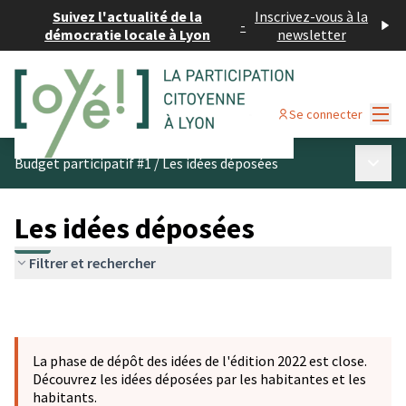
Suivez l'actualité de la
Inscrivez-vous à la
-
démocratie locale à Lyon
newsletter
Menu
Se connecter
Menu p
Budget participatif #1
/
Les idées déposées
Les idées déposées
Filtrer et rechercher
La phase de dépôt des idées de l'édition 2022 est close.
Découvrez les idées déposées par les habitantes et les
habitants.