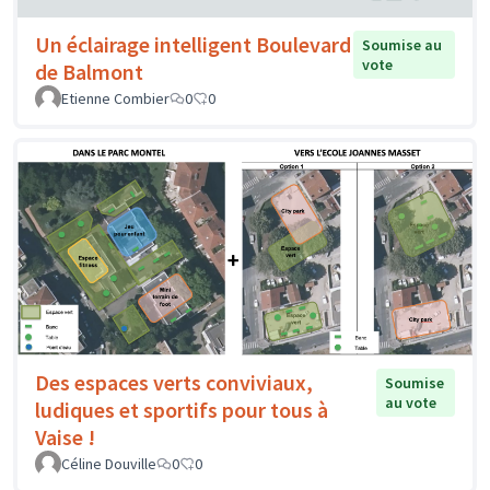
Un éclairage intelligent Boulevard
Soumise au
vote
de Balmont
Etienne Combier
0
0
Des espaces verts conviviaux,
Soumise
au vote
ludiques et sportifs pour tous à
Vaise !
Céline Douville
0
0