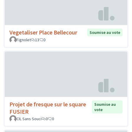
Vegetaliser Place Bellecour
Soumise au vote
Fignolet
13
0
Projet de fresque sur le square
Soumise au
vote
FUSIER
CIL Sans Souci
0
0