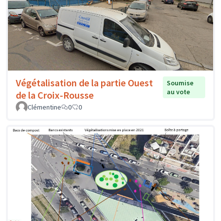
Végétalisation de la partie Ouest
Soumise
au vote
de la Croix-Rousse
Clémentine
0
0