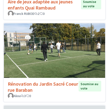
Aire de jeux adaptée aux jeunes
Soumise
au vote
enfants Quai Rambaud
Franck RUBOD
2
0
Rénovation du Jardin Sacré Coeur
Soumise au
vote
rue Baraban
Aliou
3
0