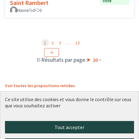
vote
Saint Rambert
Hasna
0
0
1
2
3
…
13
Résultats par page :
20
Voir toutes les propositions retirées
Ce site utilise des cookies et vous donne le contrôle sur ceux
que vous souhaitez activer
Conditions d'utilisation
Paramètres des cookies
Plateforme de participation citoyenne de la Ville de Lyon sur X
Plateforme de participation citoyenne de la Ville de Lyon sur Face
Plateforme de participation citoyenne de la Ville de Lyon sur 
Plateforme de participation citoyenne de la Ville de Lyo
Plateforme de participation citoyenne de la Ville d
Tout accepter
(Lien externe)
(Lien externe)
(Lien externe)
(Lien externe)
(Lien externe)