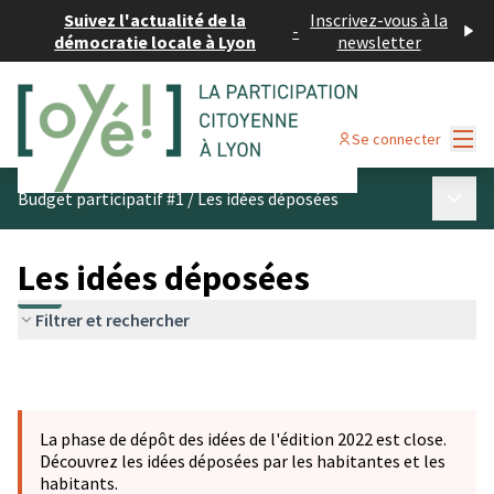
Suivez l'actualité de la
Inscrivez-vous à la
-
démocratie locale à Lyon
newsletter
Menu
Se connecter
Menu p
Budget participatif #1
/
Les idées déposées
Les idées déposées
Filtrer et rechercher
La phase de dépôt des idées de l'édition 2022 est close.
Découvrez les idées déposées par les habitantes et les
habitants.