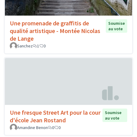
Une promenade de graffitis de
Soumise
au vote
qualité artistique - Montée Nicolas
de Lange
Sanchez
1
0
Une fresque Street Art pour la cour
Soumise
au vote
d'école Jean Rostand
Amandine Benon
0
0