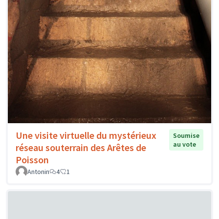
Une visite virtuelle du mystérieux
Soumise
au vote
réseau souterrain des Arêtes de
Poisson
Antonin
4
1