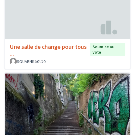
Une salle de change pour tous
Soumise au
vote
...
SOUABNI
0
0