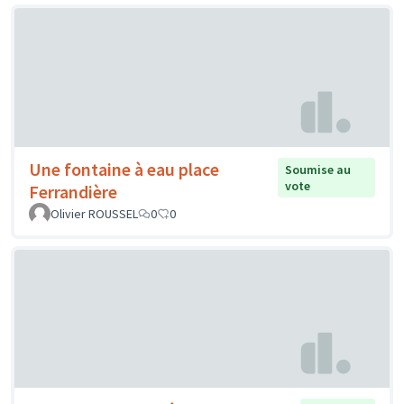
Une fontaine à eau place
Soumise au
vote
Ferrandière
Olivier ROUSSEL
0
0