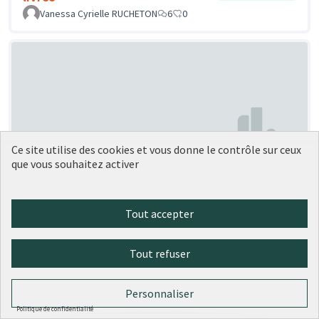
Vanessa Cyrielle RUCHETON
6
0
Ce site utilise des cookies et vous donne le contrôle sur ceux
que vous souhaitez activer
Aire de jeux adaptée aux jeunes
Soumise
au vote
enfants Quai Rambaud
Franck RUBOD
2
0
Tout accepter
Tout refuser
Personnaliser
Politique de confidentialité