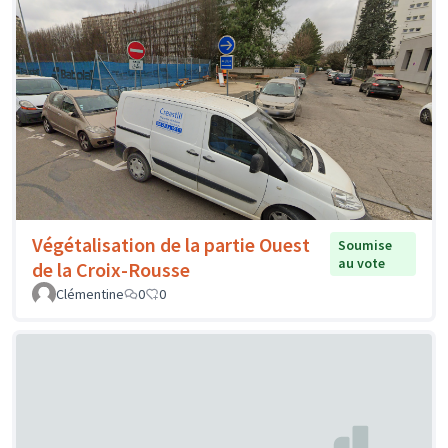
Végétalisation de la partie Ouest
Soumise
au vote
de la Croix-Rousse
Clémentine
0
0