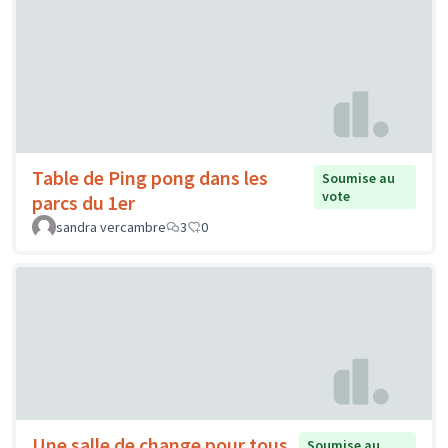
Table de Ping pong dans les
Soumise au
vote
parcs du 1er
sandra vercambre
3
0
Une salle de change pour tous
Soumise au