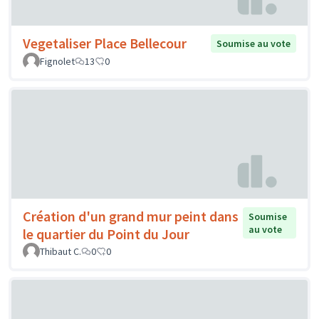
Vegetaliser Place Bellecour
Soumise au vote
Fignolet
13
0
Création d'un grand mur peint dans
Soumise
au vote
le quartier du Point du Jour
Thibaut C.
0
0