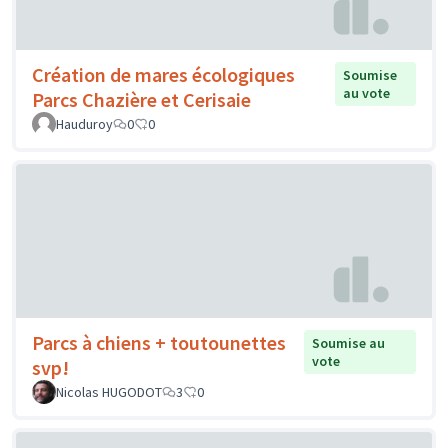
Création de mares écologiques
Soumise
au vote
Parcs Chazière et Cerisaie
Hauduroy
0
0
Parcs à chiens + toutounettes
Soumise au
vote
svp!
Nicolas HUGODOT
3
0