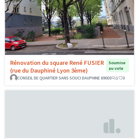
Rénovation du square René FUSIER
Soumise
au vote
(rue du Dauphiné Lyon 3ème)
CONSEIL DE QUARTIER SANS SOUCI DAUPHINE 69003
1
0