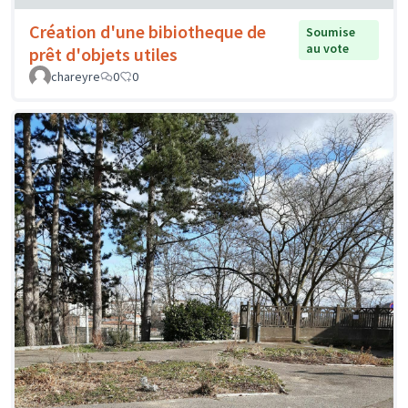
Création d'une bibiotheque de
Soumise
au vote
prêt d'objets utiles
chareyre
0
0