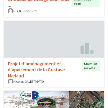
vote
...
SOUABNI
0
0
Projet d'aménagement et
Soumise
au vote
d'apaisement de la Gustave
Nadaud
Nicolas GALET
9
0