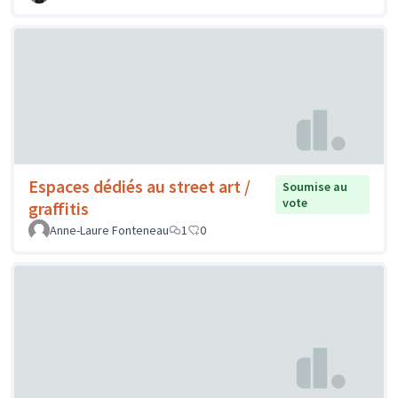
Espaces dédiés au street art /
Soumise au
vote
graffitis
Anne-Laure Fonteneau
1
0