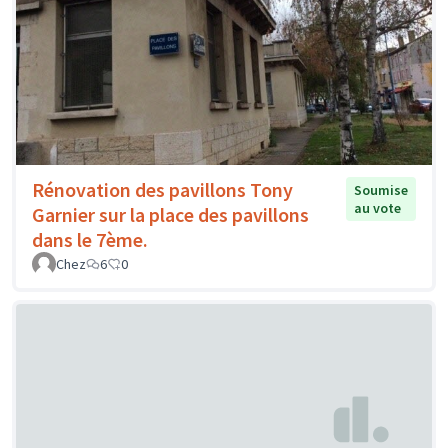
Rénovation des pavillons Tony
Soumise
au vote
Garnier sur la place des pavillons
dans le 7ème.
Chez
6
0