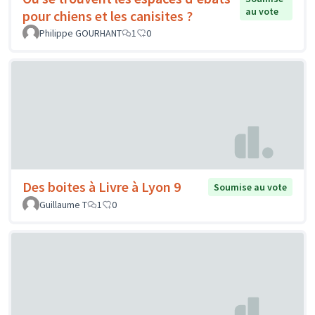
au vote
pour chiens et les canisites ?
Philippe GOURHANT
1
0
Des boites à Livre à Lyon 9
Soumise au vote
Guillaume T
1
0