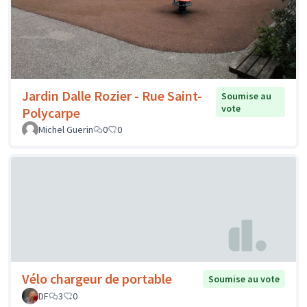
Jardin Dalle Rozier - Rue Saint-
Soumise au
vote
Polycarpe
Michel Guerin
0
0
Vélo chargeur de portable
Soumise au vote
DF
3
0