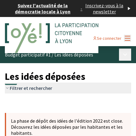
Suivez l'actualité de la
Inscrivez-vous à la
-
démocratie locale à Lyon
newsletter
Menu
Se connecter
Menu p
Budget participatif #1
/
Les idées déposées
Les idées déposées
Filtrer et rechercher
La phase de dépôt des idées de l'édition 2022 est close.
Découvrez les idées déposées par les habitantes et les
habitants.