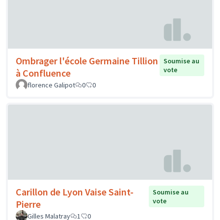
Ombrager l'école Germaine Tillion
Soumise au
vote
à Confluence
florence Galipot
0
0
Carillon de Lyon Vaise Saint-
Soumise au
vote
Pierre
Gilles Malatray
1
0