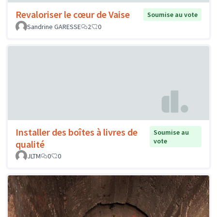
Revaloriser le cœur de Vaise
Soumise au vote
Sandrine GARESSE
2
0
Installer des boîtes à livres de
Soumise au
vote
qualité
JLTM
0
0