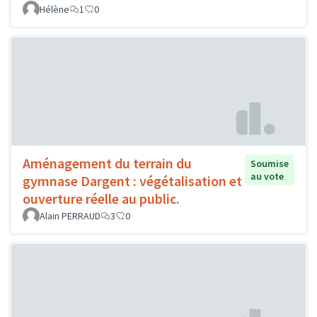
Hélène
1
0
Aménagement du terrain du
Soumise
au vote
gymnase Dargent : végétalisation et
ouverture réelle au public.
Alain PERRAUD
3
0