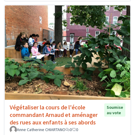
Végétaliser la cours de l'école
Soumise
au vote
commandant Arnaud et aménager
des rues aux enfants à ses abords
Anne Catherine CHIARTANO
0
0