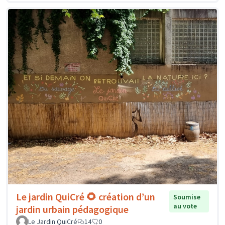
Le jardin QuiCré 🌻 création d’un
Soumise
au vote
jardin urbain pédagogique
Le Jardin QuiCré
14
0