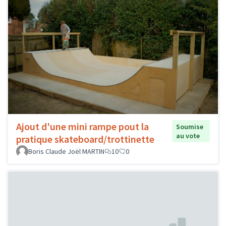
Ajout d'une mini rampe pout la
Soumise
au vote
pratique skateboard/trottinette
Boris Claude Joël MARTIN
10
0