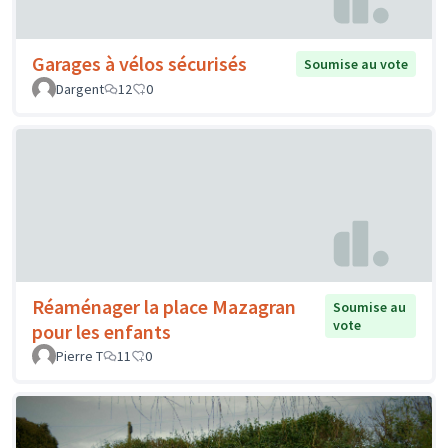
Garages à vélos sécurisés
Soumise au vote
Dargent
12
0
Réaménager la place Mazagran
Soumise au
vote
pour les enfants
Pierre T
11
0