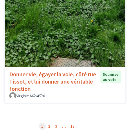
Donner vie, égayer la voie, côté rue
Soumise
au vote
Tissot, et lui donner une véritable
fonction
Virginie M
4
0
1
2
3
…
13