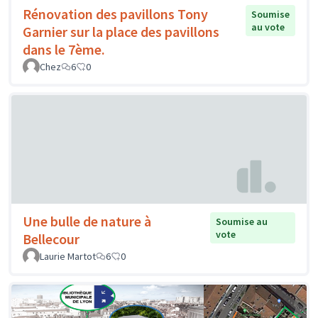
Rénovation des pavillons Tony
Soumise
au vote
Garnier sur la place des pavillons
dans le 7ème.
Chez
6
0
Une bulle de nature à
Soumise au
vote
Bellecour
Laurie Martot
6
0