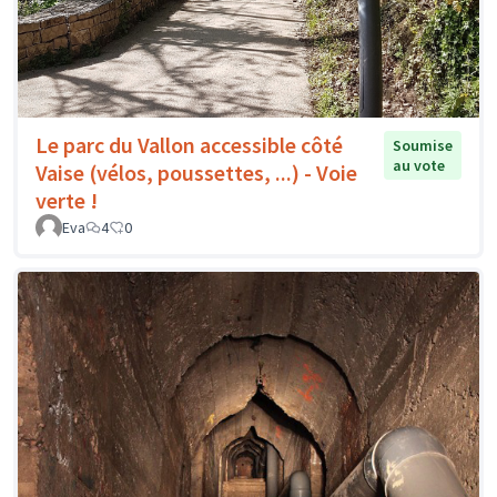
Le parc du Vallon accessible côté
Soumise
au vote
Vaise (vélos, poussettes, ...) - Voie
verte !
Eva
4
0