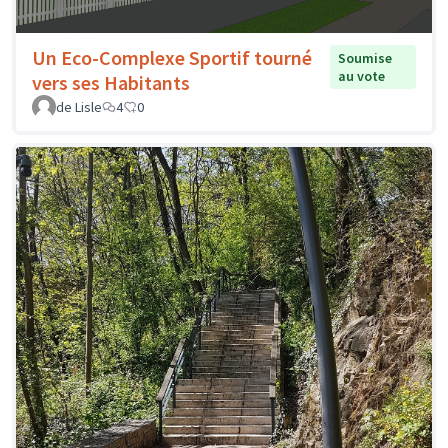
Un Eco-Complexe Sportif tourné
Soumise
au vote
vers ses Habitants
de Lisle
4
0