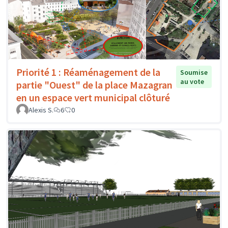
Priorité 1 : Réaménagement de la
Soumise
au vote
partie "Ouest" de la place Mazagran
en un espace vert municipal clôturé
Alexis S.
6
0