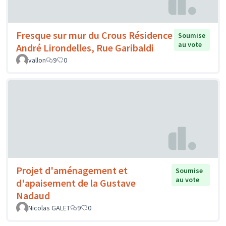
Fresque sur mur du Crous Résidence
Soumise
au vote
André Lirondelles, Rue Garibaldi
vallon
9
0
Projet d'aménagement et
Soumise
au vote
d'apaisement de la Gustave
Nadaud
Nicolas GALET
9
0