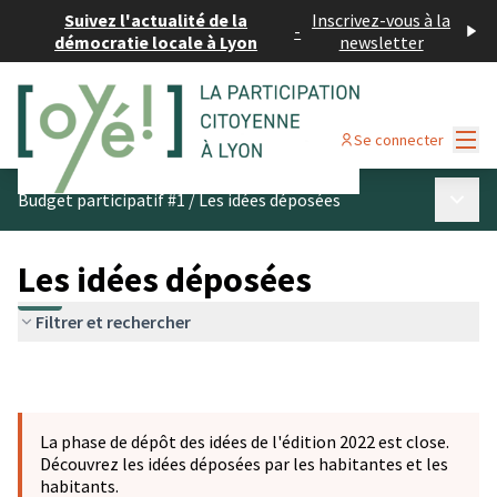
Suivez l'actualité de la
Inscrivez-vous à la
-
démocratie locale à Lyon
newsletter
Menu
Se connecter
Menu p
Budget participatif #1
/
Les idées déposées
Les idées déposées
Filtrer et rechercher
La phase de dépôt des idées de l'édition 2022 est close.
Découvrez les idées déposées par les habitantes et les
habitants.