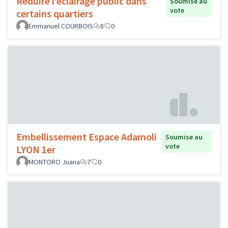
Réduire l’éclairage public dans
Soumise au
vote
certains quartiers
Emmanuel COURBOIS
8
0
Embellissement Espace Adamoli
Soumise au
vote
LYON 1er
MONTORO Juana
7
0