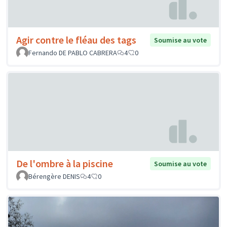
Agir contre le fléau des tags
Soumise au vote
Fernando DE PABLO CABRERA
4
0
De l'ombre à la piscine
Soumise au vote
Bérengère DENIS
4
0