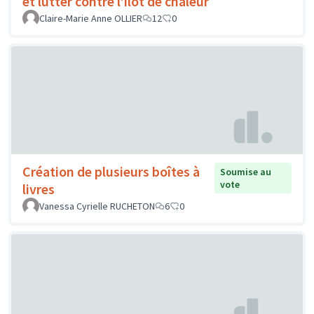
et lutter contre l’îlot de chaleur
Claire-Marie Anne OLLIER
12
0
Création de plusieurs boîtes à
Soumise au
vote
livres
Vanessa Cyrielle RUCHETON
6
0