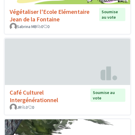
Végétaliser l'Ecole Elémentaire
Soumise
au vote
Jean de la Fontaine
Sabrina MB
0
0
Café Culturel
Soumise au
vote
Intergénérationnel
JR
3
0