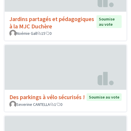
Jardins partagés et pédagogiques
Soumise
au vote
à la MJC Duchère
Noémie Gall
15
0
Des parkings à vélo sécurisés !
Soumise au vote
Severine CANTELLA
1
0