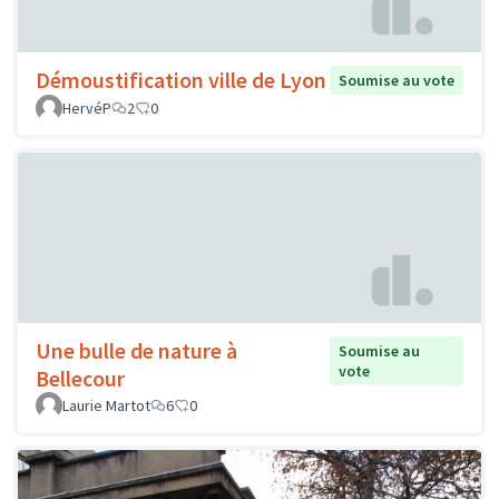
Démoustification ville de Lyon
Soumise au vote
HervéP
2
0
Une bulle de nature à
Soumise au
vote
Bellecour
Laurie Martot
6
0