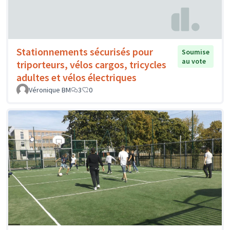
Stationnements sécurisés pour
Soumise
au vote
triporteurs, vélos cargos, tricycles
adultes et vélos électriques
Véronique BM
3
0