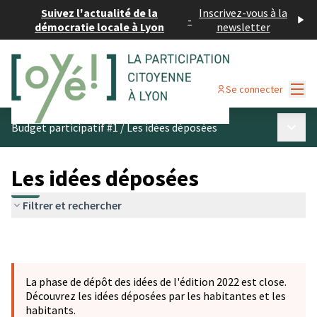
Suivez l'actualité de la
Inscrivez-vous à la
-
démocratie locale à Lyon
newsletter
Menu
Se connecter
Menu p
Budget participatif #1
/
Les idées déposées
Les idées déposées
Filtrer et rechercher
La phase de dépôt des idées de l'édition 2022 est close.
Découvrez les idées déposées par les habitantes et les
habitants.