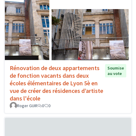
Rénovation de deux appartements
Soumise
au vote
de fonction vacants dans deux
écoles élémentaires de Lyon 5è en
vue de créer des résidences d’artiste
dans l'école
Roger GUIR
0
0