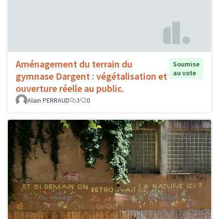
Aménagement du terrain du
Soumise
au vote
gymnase Dargent : végétalisation et
ouverture réelle au public.
Alain PERRAUD
3
0