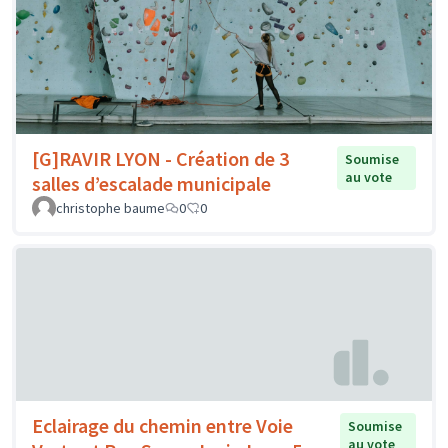
[G]RAVIR LYON - Création de 3
Soumise
au vote
salles d’escalade municipale
christophe baume
0
0
Eclairage du chemin entre Voie
Soumise
au vote