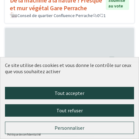
De la machine à la nature ! Fresque
Soumise
au vote
et mur végétal Gare Perrache
Conseil de quartier Confluence Perrache
0
1
Ce site utilise des cookies et vous donne le contrôle sur ceux
que vous souhaitez activer
Création de « ruches » à vélo
Soumise au vote
Carrouee
1
0
Tout accepter
Tout refuser
Personnaliser
Politique de confidentialité