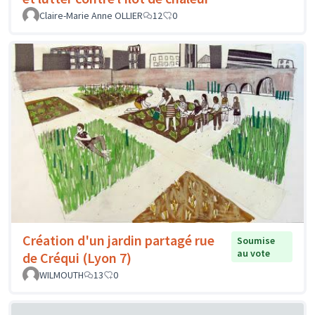
Claire-Marie Anne OLLIER
12
0
Création d'un jardin partagé rue
Soumise
au vote
de Créqui (Lyon 7)
WILMOUTH
13
0