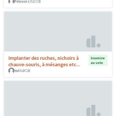
Pelosse L
1
0
Implanter des ruches, nichoirs à
Soumise
au vote
chauve-souris, à mésanges etc...
Yel
0
0