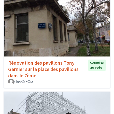
Rénovation des pavillons Tony
Soumise
au vote
Garnier sur la place des pavillons
dans le 7ème.
Chez
6
0