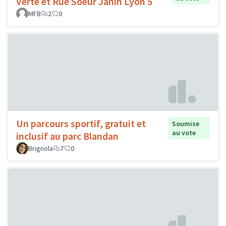
Verte et Rue Soeur Janin Lyon 5
MFB
2
0
Un parcours sportif, gratuit et
Soumise
au vote
inclusif au parc Blandan
Brignola
7
0