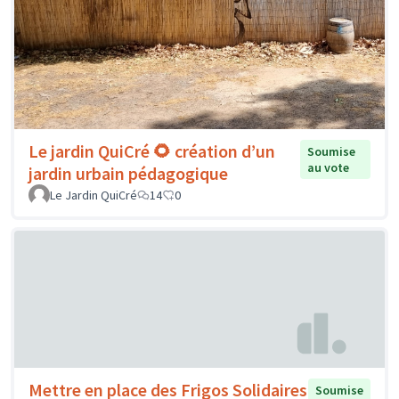
Le jardin QuiCré 🌻 création d’un
Soumise
au vote
jardin urbain pédagogique
Le Jardin QuiCré
14
0
Mettre en place des Frigos Solidaires
Soumise