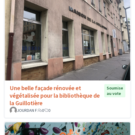
Une belle façade rénovée et
Soumise
au vote
végétalisée pour la bibliothèque de
la Guillotière
JOURDAN F.
0
0