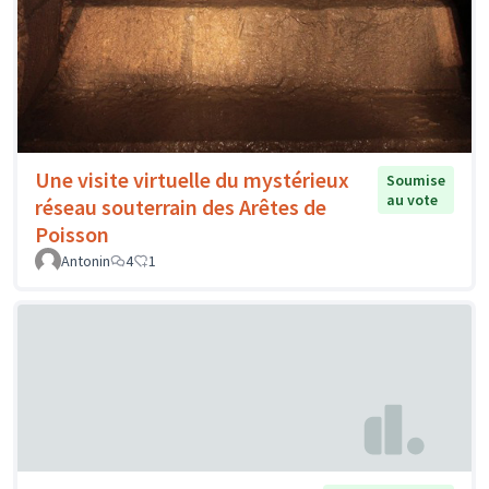
Une visite virtuelle du mystérieux
Soumise
au vote
réseau souterrain des Arêtes de
Poisson
Antonin
4
1