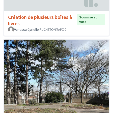
Création de plusieurs boîtes à
Soumise au
vote
livres
Vanessa Cyrielle RUCHETON
6
0