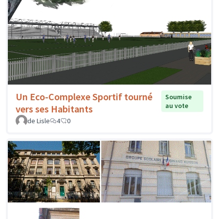
Un Eco-Complexe Sportif tourné
Soumise
au vote
vers ses Habitants
de Lisle
4
0