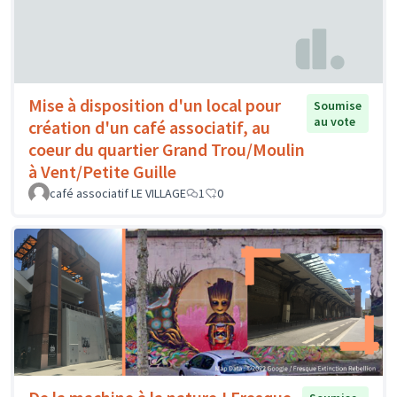
Mise à disposition d'un local pour
Soumise
au vote
création d'un café associatif, au
coeur du quartier Grand Trou/Moulin
à Vent/Petite Guille
café associatif LE VILLAGE
1
0