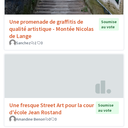
Une promenade de graffitis de
Soumise
au vote
qualité artistique - Montée Nicolas
de Lange
Sanchez
1
0
Une fresque Street Art pour la cour
Soumise
au vote
d'école Jean Rostand
Amandine Benon
0
0