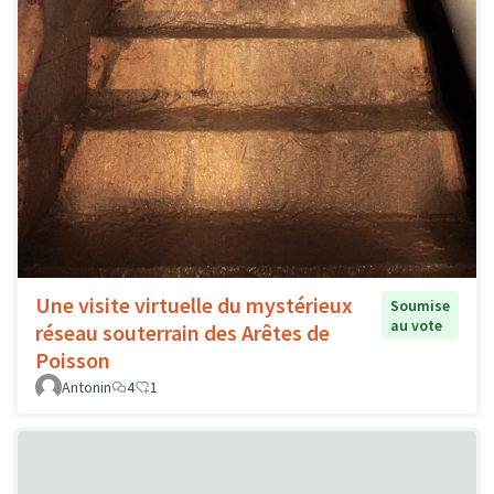
Une visite virtuelle du mystérieux
Soumise
au vote
réseau souterrain des Arêtes de
Poisson
Antonin
4
1