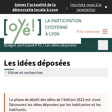
Suivez l'actualité de la
Inscrivez-vous à la
-
démocratie locale à Lyon
newsletter
Menu
Se connecter
Menu p
Budget participatif #1
/
Les idées déposées
Les idées déposées
Filtrer et rechercher
La phase de dépôt des idées de l'édition 2022 est close.
Découvrez les idées déposées par les habitantes et les
habitants.