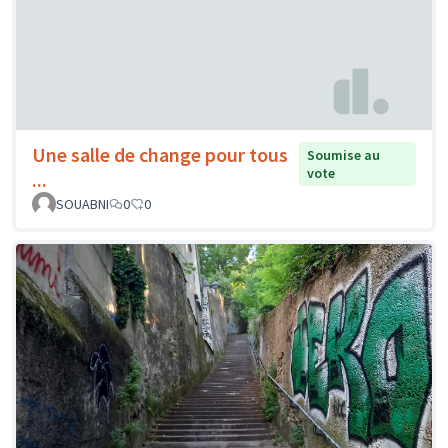
Une salle de change pour tous
Soumise au
vote
...
SOUABNI
0
0