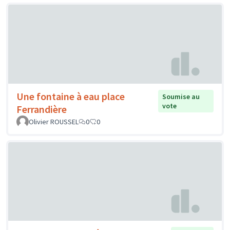
Une fontaine à eau place
Soumise au
vote
Ferrandière
Olivier ROUSSEL
0
0