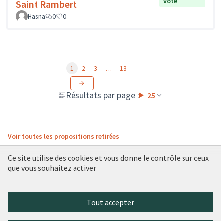
vote
Saint Rambert
Hasna
0
0
1
2
3
…
13
Résultats par page :
25
Voir toutes les propositions retirées
Ce site utilise des cookies et vous donne le contrôle sur ceux
que vous souhaitez activer
Conditions d'utilisation
Paramètres des cookies
Plateforme de participation citoyenne de la Ville de Lyon sur X
Plateforme de participation citoyenne de la Ville de Lyon sur Face
Plateforme de participation citoyenne de la Ville de Lyon sur 
Plateforme de participation citoyenne de la Ville de Lyo
Plateforme de participation citoyenne de la Ville d
Tout accepter
(Lien externe)
(Lien externe)
(Lien externe)
(Lien externe)
(Lien externe)