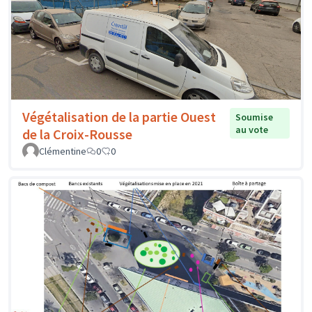
Végétalisation de la partie Ouest
Soumise
au vote
de la Croix-Rousse
Clémentine
0
0