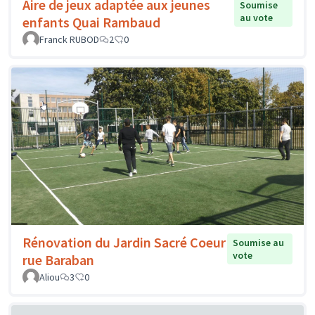
Aire de jeux adaptée aux jeunes
Soumise
au vote
enfants Quai Rambaud
Franck RUBOD
2
0
Rénovation du Jardin Sacré Coeur
Soumise au
vote
rue Baraban
Aliou
3
0